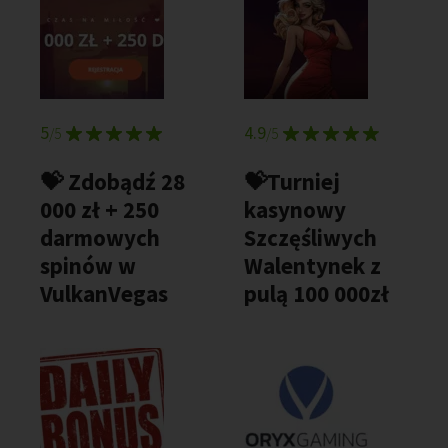
5
4.9
/5
/5
💝 Zdobądź 28
💝Turniej
000 zł + 250
kasynowy
darmowych
Szczęśliwych
spinów w
Walentynek z
VulkanVegas
pulą 100 000zł