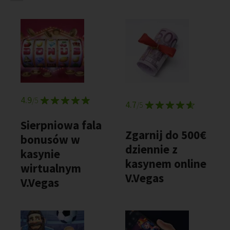
4.9
/5
4.7
/5
Sierpniowa fala
Zgarnij do 500€
bonusów w
dziennie z
kasynie
kasynem online
wirtualnym
V.Vegas
V.Vegas