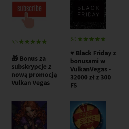
5
/5
5
/5
♥ Black Friday z
🎁 Bonus za
bonusami w
subskrypcje z
VulkanVegas -
nową promocją
32000 zł z 300
Vulkan Vegas
FS