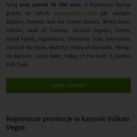
tutaj
pulę ponad 50 000 euro
, a konieczne będzie
granie na takich
automatach online
jak Jackpot
Raiders, Holmes and the Stolen Stones, 9kYeti Xmas
Edition, Vault of Fortune, Jackpot Express, Hades,
Royal Family, Hyperburst, Christmas Tree, Syncronite,
Carol of the Elves, Multifly!, Valley of the Gods, Vikings
Go Berzerk, Lucky Neko, Valley of the Gods 2, Golden
Fish Tank.
WYGRAJ NAGRODY
Najnowsze promocje w kasynie Vulkan
Vegas