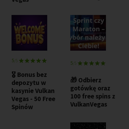
5
/5
5
/5
🎖️ Bonus bez
🎁 Odbierz
depozytu w
gotówkę oraz
kasynie Vulkan
100 free spins z
Vegas - 50 Free
VulkanVegas
Spinów