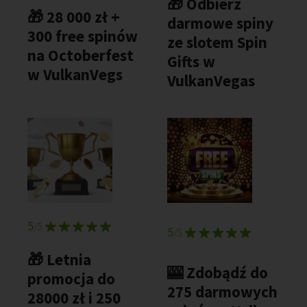
🎁 Odbierz
🎁 28 000 zł +
darmowe spiny
300 free spinów
ze slotem Spin
na Octoberfest
Gifts w
w VulkanVegs
VulkanVegas
5
/5
5
/5
🎁 Letnia
🎰 Zdobądź do
promocja do
275 darmowych
28000 zł i 250