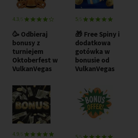
4.3
5
/5
/5
🥳 Odbieraj
🎁 Free Spiny i
bonusy z
dodatkowa
turniejem
gotówka w
Oktoberfest w
bonusie od
VulkanVegas
VulkanVegas
4.9
/5
5
/5