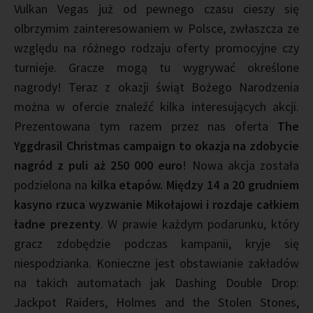
Vulkan Vegas już od pewnego czasu cieszy się
olbrzymim zainteresowaniem w Polsce, zwłaszcza ze
względu na różnego rodzaju oferty promocyjne czy
turnieje. Gracze mogą tu wygrywać określone
nagrody! Teraz z okazji świąt Bożego Narodzenia
można w ofercie znaleźć kilka interesujących akcji.
Prezentowana tym razem przez nas oferta
The
Yggdrasil Christmas campaign to okazja na zdobycie
nagród z puli aż 250 000 euro
! Nowa akcja została
podzielona na
kilka etapów. Między 14 a 20 grudniem
kasyno rzuca wyzwanie Mikołajowi i rozdaje całkiem
ładne prezenty
. W prawie każdym podarunku, który
gracz zdobędzie podczas kampanii, kryje się
niespodzianka. Konieczne jest obstawianie zakładów
na takich automatach jak Dashing Double Drop:
Jackpot Raiders, Holmes and the Stolen Stones,