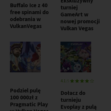
Ekskluzywny
Buffalo Ice z 40
turniej
free spinami do
GameArt w
odebrania w
nowej promocji
VulkanVegas
Vulkan Vegas
4.1
/5
Podziel pulę
Dołacz do
100 000zł z
turnieju
Pragmatic Play
Evoplay z pulą