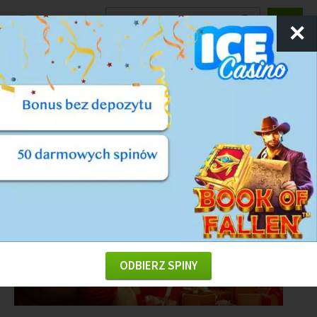
Ranking
Kasyn
✕
KASYNO ONLINE
BONUSY KASYNOWE
PROMOCJE VULKAN 
Świąteczny Turniej Yggdrasil z
€250,000 w Vulkan Vegas
ODBIERZ SPINY