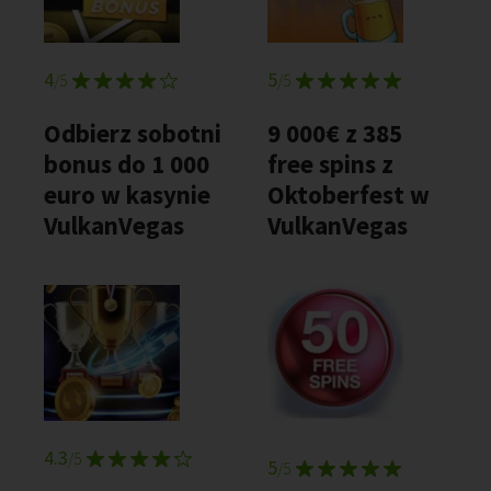
4
5
/5
/5
Odbierz sobotni
9 000€ z 385
bonus do 1 000
free spins z
euro w kasynie
Oktoberfest w
VulkanVegas
VulkanVegas
4.3
/5
5
/5