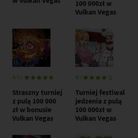
w Vulkan Vegas
100 000zł w
Vulkan Vegas
4.7
4
/5
/5
Straszny turniej
Turniej festiwal
z pulą 100 000
jedzenia z pulą
zł w bonusie
100 000zł w
Vulkan Vegas
Vulkan Vegas