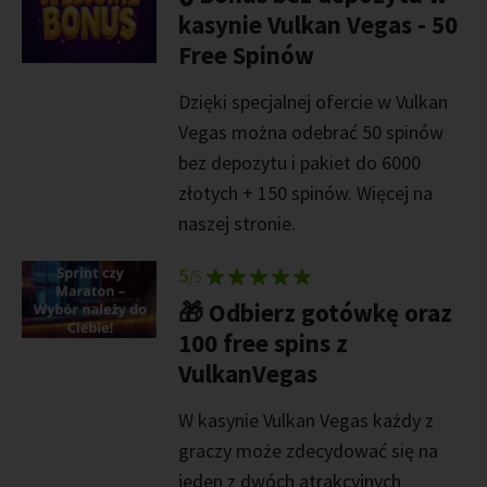
kasynie Vulkan Vegas - 50
Free Spinów
Dzięki specjalnej ofercie w Vulkan
Vegas można odebrać 50 spinów
bez depozytu i pakiet do 6000
złotych + 150 spinów. Więcej na
naszej stronie.
5
/5
🎁 Odbierz gotówkę oraz
100 free spins z
VulkanVegas
W kasynie Vulkan Vegas każdy z
graczy może zdecydować się na
jeden z dwóch atrakcyjnych