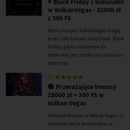
♥ Black Friday z bonusami
w VulkanVegas - 32000 zł
z 300 FS
Klienci kasyna VulkanVegas mogą
przez cały tydzień świętować Black
Friday, gdzie codziennie do
odebrania jest atrakcyjny bonus od
depozytu.
5
/5
🎃 Przerażające bonusy
28000 zł + 300 FS w
Vulkan Vegas
Straszne Bonusy w Vulkan Vegas to
specjalna akcja promocyjna, w