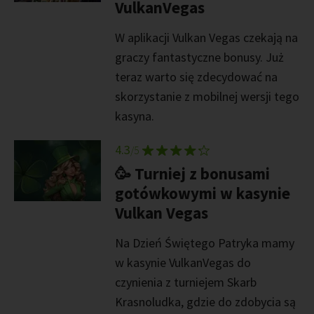
VulkanVegas
W aplikacji Vulkan Vegas czekają na
graczy fantastyczne bonusy. Już
teraz warto się zdecydować na
skorzystanie z mobilnej wersji tego
kasyna.
4.3
/5
🥳 Turniej z bonusami
gotówkowymi w kasynie
Vulkan Vegas
Na Dzień Świętego Patryka mamy
w kasynie VulkanVegas do
czynienia z turniejem Skarb
Krasnoludka, gdzie do zdobycia są