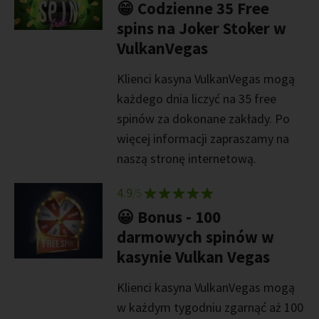
😁 Codzienne 35 Free
spins na Joker Stoker w
VulkanVegas
Klienci kasyna VulkanVegas mogą
każdego dnia liczyć na 35 free
spinów za dokonane zakłady. Po
więcej informacji zapraszamy na
naszą stronę internetową.
4.9
/5
😀 Bonus - 100
darmowych spinów w
kasynie Vulkan Vegas
Klienci kasyna VulkanVegas mogą
w każdym tygodniu zgarnąć aż 100