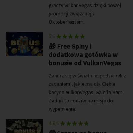
graczy VulkanVegas dzięki nowej
promocji związanej z
Oktoberfestem.
5
/5
🎁 Free Spiny i
dodatkowa gotówka w
bonusie od VulkanVegas
Zanurz się w świat niespodzianek z
zadaniami, jakie ma dla Ciebie
kasyno VulkanVegas. Galeria Kart
Zadań to codzienne misje do
wypełnienia.
4.9
/5