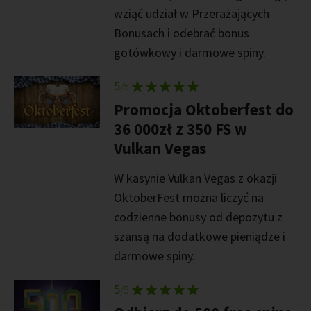
wziąć udział w Przerażających
Bonusach i odebrać bonus
gotówkowy i darmowe spiny.
5
/5
Promocja Oktoberfest do
36 000zł z 350 FS w
Vulkan Vegas
W kasynie Vulkan Vegas z okazji
OktoberFest można liczyć na
codzienne bonusy od depozytu z
szansą na dodatkowe pieniądze i
darmowe spiny.
5
/5