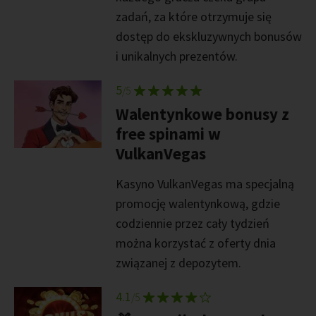
zadań, za które otrzymuje się
dostęp do ekskluzywnych bonusów
i unikalnych prezentów.
5
/5
Walentynkowe bonusy z
free spinami w
VulkanVegas
Kasyno VulkanVegas ma specjalną
promocję walentynkową, gdzie
codziennie przez cały tydzień
można korzystać z oferty dnia
związanej z depozytem.
4.1
/5