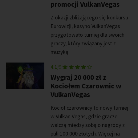
promocji VulkanVegas
Z okazji zbliżającego się konkursu
Eurowizji, kasyno VulkanVegas
przygotowało turniej dla swoich
graczy, który związany jest z
muzyką.
4.1
/5
Wygraj 20 000 zł z
Kociołem Czarownic w
VulkanVegas
Kocioł czarownicy to nowy turniej
w Vulkan Vegas, gdzie gracze
walczą między sobą o nagrody z
puli 100 000 złotych. Więcej na