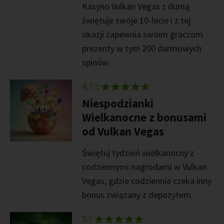
Kasyno Vulkan Vegas z dumą
świętuje swoje 10-lecie i z tej
okazji zapewnia swoim graczom
prezenty w tym 200 darmowych
spinów.
4.7
/5
Niespodzianki
Wielkanocne z bonusami
od Vulkan Vegas
Świętuj tydzień wielkanocny z
codziennymi nagrodami w Vulkan
Vegas, gdzie codziennie czeka inny
bonus związany z depozytem.
5
/5