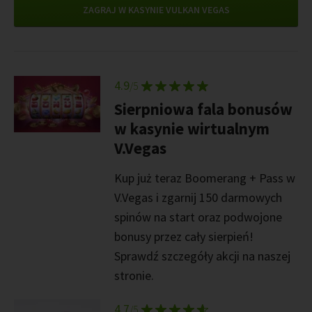
ZAGRAJ W KASYNIE VULKAN VEGAS
4.9
/5
Sierpniowa fala bonusów
w kasynie wirtualnym
V.Vegas
Kup już teraz Boomerang + Pass w
V.Vegas i zgarnij 150 darmowych
spinów na start oraz podwojone
bonusy przez cały sierpień!
Sprawdź szczegóły akcji na naszej
stronie.
4.7
/5