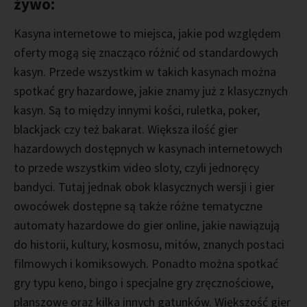
żywo:
Kasyna internetowe to miejsca, jakie pod względem
oferty mogą się znacząco różnić od standardowych
kasyn. Przede wszystkim w takich kasynach można
spotkać gry hazardowe, jakie znamy już z klasycznych
kasyn. Są to między innymi kości, ruletka, poker,
blackjack czy też bakarat. Większa ilość gier
hazardowych dostępnych w kasynach internetowych
to przede wszystkim video sloty, czyli jednoręcy
bandyci. Tutaj jednak obok klasycznych wersji i gier
owocówek dostępne są także różne tematyczne
automaty hazardowe do gier online, jakie nawiązują
do historii, kultury, kosmosu, mitów, znanych postaci
filmowych i komiksowych. Ponadto można spotkać
gry typu keno, bingo i specjalne gry zręcznościowe,
planszowe oraz kilka innych gatunków. Większość gier