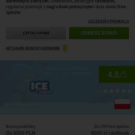
darmowych zakręceń
. Dodatkowo, atrakcyjne
cashbacki
,
regularne promocje z
nagrodami pieniężnymi
i duże dawki
free
spinów
.
SZCZEGÓŁY PROMOCJI
ODBIERZ BONUS
CZYTAJ OPINIE
AKTUALNE BONUSY KASYNOWE
4.8
/5
Bonus powitalny
Do 270 free spinów
Do 6000 PLN
8000 zł cashback