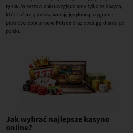
rynku
. W zestawieniu uwzględniamy tylko te kasyna,
które oferują
polską wersję językową
, wygodne
płatności popularne
w Polsce
oraz obsługę klienta po
polsku.
Jak wybrać najlepsze kasyno
online?