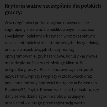
Kryteria ważne szczególnie dla polskich
graczy:
W szczególności podczas wyboru kasyna online
sugerujemy kierować się publikowanymi przez nas
specjalnymi opiniami o kasynach wraz z rzetelnymi
recenzjami takich stron internetowych. Uwzględniają
one wiele aspektów, jak choćby markę,
oprogramowanie, gry hazardowe, bonusy kasynowe,
metody płatności czy też obsługę klienta. W
przypadku graczy z Polski kluczowe są m.in. polski
język strony, wpłaty i wypłaty w złotówkach oraz
popularne metody płatności dostępne
w Polsce
(np.
Przelewy24, PayU). Równie ważne jest jednak to, czy
dany serwis działa zgodnie z obowiązującymi
przepisami – dlatego przed rejestracją warto