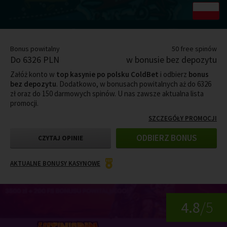
Bonus powitalny
50 free spinów
Do 6326 PLN
w bonusie bez depozytu
Załóż konto w
top kasynie po polsku ColdBet
i odbierz
bonus
bez depozytu
. Dodatkowo, w bonusach powitalnych aż do 6326
zł oraz do 150 darmowych spinów. U nas zawsze aktualna lista
promocji.
SZCZEGÓŁY PROMOCJI
ODBIERZ BONUS
CZYTAJ OPINIE
AKTUALNE BONUSY KASYNOWE
4.8
/5