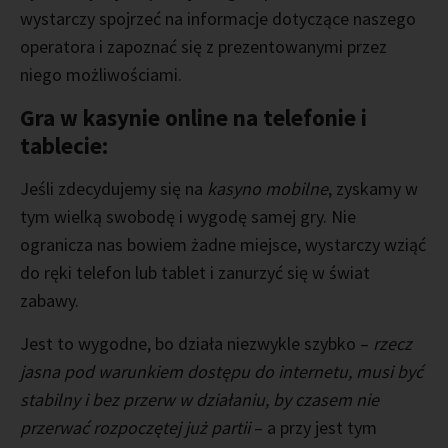
wystarczy spojrzeć na informacje dotyczące naszego
operatora i zapoznać się z prezentowanymi przez
niego możliwościami.
Gra w kasynie online na telefonie i
tablecie:
Jeśli zdecydujemy się na
kasyno mobilne
, zyskamy w
tym wielką swobodę i wygodę samej gry. Nie
ogranicza nas bowiem żadne miejsce, wystarczy wziąć
do ręki telefon lub tablet i zanurzyć się w świat
zabawy.
Jest to wygodne, bo działa niezwykle szybko –
rzecz
jasna pod warunkiem dostępu do internetu, musi być
stabilny i bez przerw w działaniu, by czasem nie
przerwać rozpoczętej już partii
– a przy jest tym