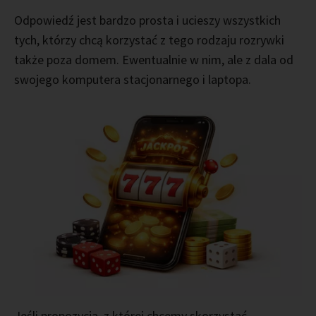
Odpowiedź jest bardzo prosta i ucieszy wszystkich
tych, którzy chcą korzystać z tego rodzaju rozrywki
także poza domem. Ewentualnie w nim, ale z dala od
swojego komputera stacjonarnego i laptopa.
Jeśli propozycja, z której chcemy skorzystać