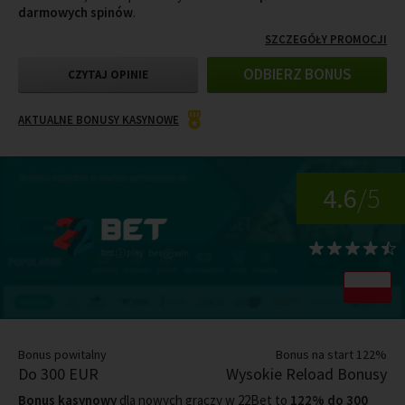
darmowych spinów
.
SZCZEGÓŁY PROMOCJI
ODBIERZ BONUS
CZYTAJ OPINIE
AKTUALNE BONUSY KASYNOWE
4.6
/5
Bonus powitalny
Bonus na start 122%
Do 300 EUR
Wysokie Reload Bonusy
Bonus kasynowy
dla nowych graczy w 22Bet to
122% do 300