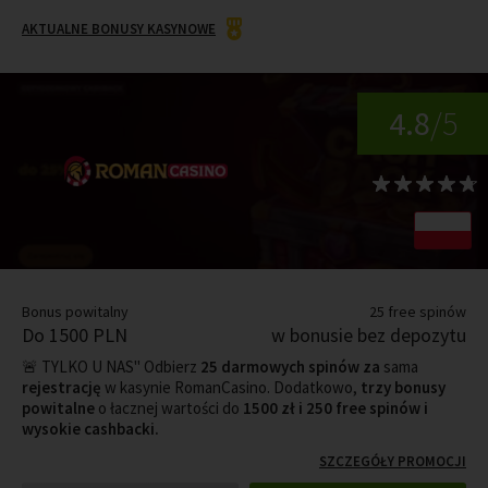
AKTUALNE BONUSY KASYNOWE
4.8
/5
Bonus powitalny
25 free spinów
Do 1500 PLN
w bonusie bez depozytu
🚨 TYLKO U NAS" Odbierz
25 darmowych spinów
za
sama
rejestrację
w kasynie RomanCasino. Dodatkowo,
trzy bonusy
powitalne
o łacznej wartości do
1500 zł i 250 free spinów i
wysokie cashbacki.
SZCZEGÓŁY PROMOCJI