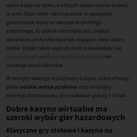
sporo kasyn na rynku, o których opinie można znaleźć
w sieci. Choć wiele takich postów to specjalnie
generowane wpisy w zakresie marketingu
szeptanego, to jednak nie trudno jest znaleźć
niezależne posty chwalące lub negujące dane casino
online. Dzięki takim wpisom można dowiedzieć się,
czy kasyno prawidłowo wypłaca pieniądze
, nie
oszukuje swych klientów.
W naszym rankingu wyróżniamy kasyna, które oferują
pełne
polskie wersje językowe
oraz intuicyjny
interfejs dostosowany do oczekiwań graczy z Polski.
Dobre kasyno wirtualne ma
szeroki wybór gier hazardowych
Klasyczne gry stołowe i kasyno na