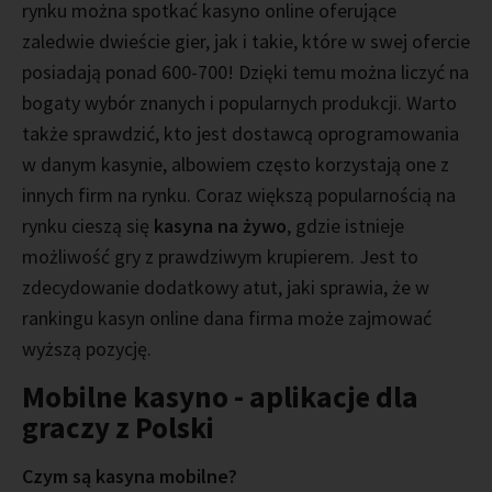
rynku można spotkać kasyno online oferujące
zaledwie dwieście gier, jak i takie, które w swej ofercie
posiadają ponad 600-700! Dzięki temu można liczyć na
bogaty wybór znanych i popularnych produkcji. Warto
także sprawdzić, kto jest dostawcą oprogramowania
w danym kasynie, albowiem często korzystają one z
innych firm na rynku. Coraz większą popularnością na
rynku cieszą się
kasyna na żywo
, gdzie istnieje
możliwość gry z prawdziwym krupierem. Jest to
zdecydowanie dodatkowy atut, jaki sprawia, że w
rankingu kasyn online dana firma może zajmować
wyższą pozycję.
Mobilne kasyno - aplikacje dla
graczy z Polski
Czym są kasyna mobilne?