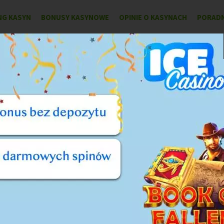
NG KASYN
BONUSY KASYNOWE
OPINIE O KASYNACH
PORADN
i) - gra w kasynie
ne:
5 gier
4 gry