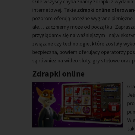
O ile wszyscy chyba znamy zdrapki z wydania s
internetowej. Takie
zdrapki online oferowan
pozorom oferują potężne wygrane pieniężne. 
ale… zaczniemy może od początku! Zaprasza
przyglądamy się najważniejszym i największ
związane czy technologie, które zostały wyko
bezpieczna, bowiem oferujący operatorzy posi
są również na wideo sloty, gry stołowe oraz p
Zdrapki online
Gra
Jeś
pro
pun
Wie
tak