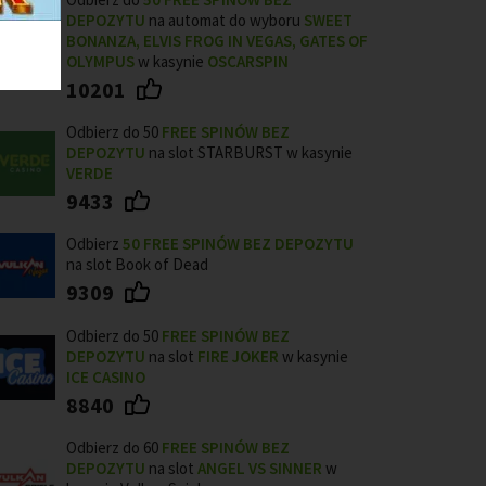
DEPOZYTU
na automat do wyboru
SWEET
BONANZA, ELVIS FROG IN VEGAS, GATES OF
OLYMPUS
w kasynie
OSCARSPIN
10201
Odbierz do 50
FREE SPINÓW BEZ
DEPOZYTU
na slot STARBURST w kasynie
VERDE
9433
Odbierz
50 FREE SPINÓW BEZ DEPOZYTU
na slot Book of Dead
9309
Odbierz do 50
FREE SPINÓW BEZ
DEPOZYTU
na slot
FIRE JOKER
w kasynie
ICE CASINO
8840
Odbierz do 60
FREE SPINÓW BEZ
DEPOZYTU
na slot
ANGEL VS SINNER
w