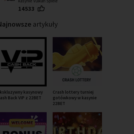
kasynie Vulkan Spiele
14533
Najnowsze
artykuły
kskluzywny kasynowy
Crash lottery turniej
ash Back VIP z 22BET
gotówkowy w kasynie
22BET