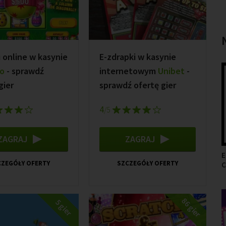
 online w kasynie
E-zdrapki w kasynie
o
- sprawdź
internetowym
Unibet
-
gier
sprawdź ofertę gier
4
/5
ZAGRAJ
ZAGRAJ
E
CZEGÓŁY OFERTY
SZCZEGÓŁY OFERTY
C
86 gier
5 gier