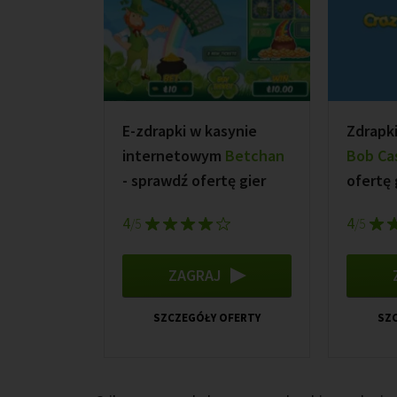
E-zdrapki w kasynie
Zdrapki
internetowym
Betchan
Bob Ca
- sprawdź ofertę gier
ofertę 
4
4
/5
/5
ZAGRAJ
SZCZEGÓŁY OFERTY
SZ