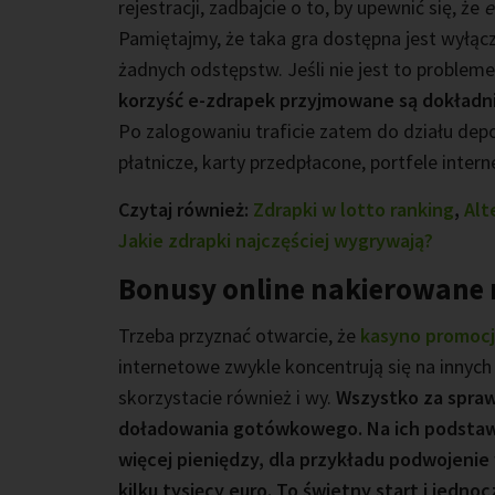
rejestracji, zadbajcie o to, by upewnić się, że
e
Pamiętajmy, że taka gra dostępna jest wyłącz
żadnych odstępstw. Jeśli nie jest to probleme
korzyść e-zdrapek przyjmowane są dokładni
Po zalogowaniu traficie zatem do działu depo
płatnicze, karty przedpłacone, portfele inter
Czytaj również:
Zdrapki w lotto ranking
,
Alt
Jakie zdrapki najczęściej wygrywają?
Bonusy online nakierowane 
Trzeba przyznać otwarcie, że
kasyno promoc
internetowe zwykle koncentrują się na innych 
skorzystacie również i wy.
Wszystko za spra
doładowania gotówkowego. Na ich podstawi
więcej pieniędzy, dla przykładu podwojenie
kilku tysięcy euro. To świetny start i jedn