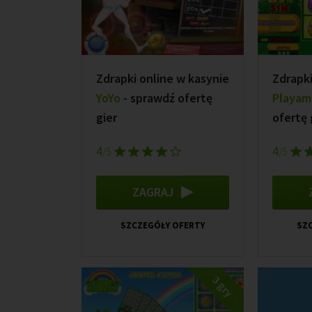
Zdrapki online w kasynie
Zdrapki
YoYo
- sprawdź ofertę
Playam
gier
ofertę 
4
4
/5
/5
ZAGRAJ
SZCZEGÓŁY OFERTY
SZ
3 gry