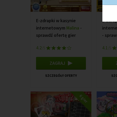
E-zdrapki w kasynie
E-zdrap
internetowym
Malina
-
inter
sprawdź ofertę gier
- spraw
4.2
4.1
/5
/5
ZAGRAJ
SZCZEGÓŁY OFERTY
SZ
6 gier