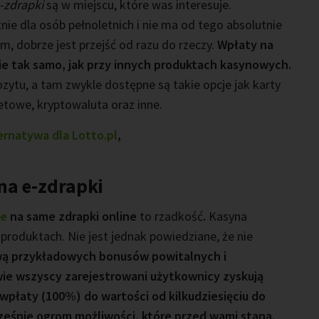
-zdrapki
są w miejscu, które was interesuje.
nie dla osób pełnoletnich i nie ma od tego absolutnie
m, dobrze jest przejść od razu do rzeczy.
Wpłaty na
e tak samo, jak przy innych produktach kasynowych.
zytu, a tam zwykle dostępne są takie opcje jak karty
netowe, kryptowaluta oraz inne.
ernatywa dla Lotto.pl
,
na e-zdrapki
je
na same zdrapki online
to rzadkość
.
Kasyna
produktach. Nie jest jednak powiedziane, że nie
wą przykładowych bonusów powitalnych i
e wszyscy zarejestrowani użytkownicy zyskują
 wpłaty (100%) do wartości od kilkudziesięciu do
ocześnie ogrom możliwości, które przed wami staną.