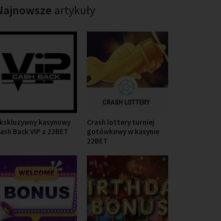
Najnowsze
artykuły
kskluzywny kasynowy
Crash lottery turniej
ash Back VIP z 22BET
gotówkowy w kasynie
22BET