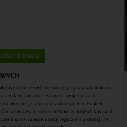
WSZYSTKIE BONUSY
OWYCH
Kasyno Internetowe GodzCasino -
opinie ekspertów i graczy
ików, na które zwrócisz uwagę przy zakładaniu konta.
, czy dany operator jest wart Twojego czasu i
5
/5
warto wiedzieć, z czym masz do czynienia. Poniżej
usów kasynowych, które spotkasz w polskich kasynach
OPINIE I BONUSY
rzypominamy:
zawsze czytaj regulamin promocji,
to