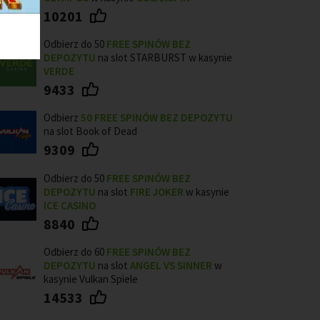
10201
Odbierz do 50
FREE SPINÓW BEZ
DEPOZYTU
na slot STARBURST w kasynie
VERDE
9433
Odbierz
50 FREE SPINÓW BEZ DEPOZYTU
na slot Book of Dead
9309
Odbierz do 50
FREE SPINÓW BEZ
DEPOZYTU
na slot
FIRE JOKER
w kasynie
ICE CASINO
8840
Odbierz do 60
FREE SPINÓW BEZ
DEPOZYTU
na slot
ANGEL VS SINNER
w
kasynie Vulkan Spiele
14533