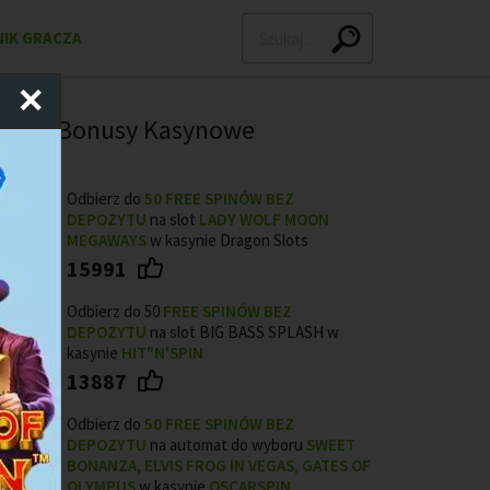
IK GRACZA
✕
Top 7
Bonusy Kasynowe
Odbierz do
50 FREE SPINÓW BEZ
DEPOZYTU
na slot
LADY WOLF MOON
MEGAWAYS
w kasynie Dragon Slots
15991
Odbierz do 50
FREE SPINÓW BEZ
DEPOZYTU
na slot BIG BASS SPLASH w
kasynie
HIT"N'SPIN
13887
Odbierz do
50
FREE SPINÓW BEZ
DEPOZYTU
na automat do wyboru
SWEET
BONANZA, ELVIS FROG IN VEGAS, GATES OF
OLYMPUS
w kasynie
OSCARSPIN