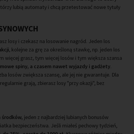
którzy lubią automaty i chcą przetestować nowe tytuły
ASYNOWYCH
asz losy i czekasz na losowanie nagród. Jeden los
kcji
, kolejne za grę za określoną stawkę, np. jeden los
m więcej grasz, tym więcej losów i tym większa szansa
mowe spiny, a czasem nawet wyjazdy i gadżety
.
ba losów zwiększa szansę, ale jej nie gwarantuje. Dla
egularnie grają, zbierasz losy "przy okazji", bez
 środków,
jeden z najbardziej lubianych bonusów
iatka bezpieczeństwa. Jeśli miałeś pechowy tydzień,
 do 25%, często do 1000 zł
. Kluczowa różnica między