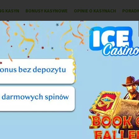
NG KASYN
BONUSY KASYNOWE
OPINIE O KASYNACH
PORADN
we | 2026 Sierpień
 kasynowych
dla graczy z Polski, które aktualizujemy
tu z możliwością wypłaty
,
free spiny bez obrotu
,
10 000 zł
. Każdą ofertę weryfikujemy pod kątem
ypłacalności wygranej.
nie, sprawdzamy wymagany obrót, typ bonusu
. Przed odebraniem zawsze zwróć uwagę na dwie liczby:
 to zupełnie inna historia niż x40 przy 200 FS. Polacy
free spiny za rejestrację
i
cashback bez obrotu
, te