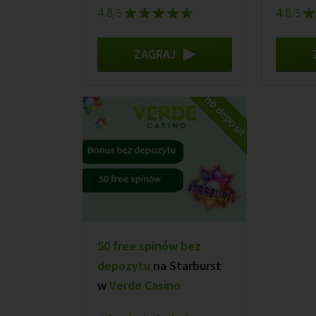
4.8
4.8
/5
/5
ZAGRAJ
no deposit
50 free spinów bez
depozytu
na Starburst
w
Verde Casino