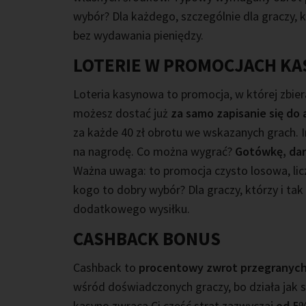
wybór? Dla każdego, szczególnie dla graczy, 
bez wydawania pieniędzy.
LOTERIE W PROMOCJACH K
Loteria kasynowa to promocja, w której zbier
możesz dostać już
za samo zapisanie się do a
za każde 40 zł obrotu we wskazanych grach. I
na nagrodę. Co można wygrać?
Gotówkę, dar
Ważna uwaga: to promocja czysto losowa, licz
kogo to dobry wybór? Dla graczy, którzy i tak r
dodatkowego wysiłku.
CASHBACK BONUS
Cashback to
procentowy zwrot przegranych
wśród doświadczonych graczy, bo działa jak s
kasyno zwraca Ci część strat zazwyczaj
od 5%