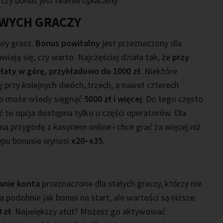
czy bonus jest realnie opłacalny.
WYCH GRACZY
owy gracz.
Bonus powitalny
jest przeznaczony dla
iają się, czy warto. Najczęściej działa tak, że
przy
aty w górę, przykładowo do 1000 zł
. Niektóre
 przy kolejnych dwóch, trzech, a nawet czterech
go może wtedy sięgnąć
5000 zł i więcej
. Do tego często
oć to opcja dostępna tylko u części operatorów. Dla
a przygodę z kasynem online i chce grać za więcej niż
ypu bonusie wynosi
x20–x35
.
nie konta
przeznaczone dla stałych graczy, którzy nie
a podobnie jak bonus na start, ale wartości są niższe:
 zł
. Największy atut? Możesz go aktywować