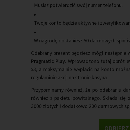
Musisz potwierdzić swój numer telefonu.
Twoje konto będzie aktywne i zweryfikowan
W nagrodę dostaniesz 50 darmowych spinów
Odebrany prezent będziesz mógł następnie w
Pragmatic Play
. Wprowadzono tutaj obrót e
x3, a maksymalnie wypłacić na konto można
regulaminie akcji na stronie kasyna.
Przypominamy również, że po odebraniu da
również z pakietu powitalnego. Składa się
3000 złotych i dodatkowo 200 darmowych sp
ODBIERZ