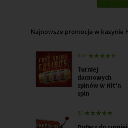
Najnowsze promocje w kasynie H
4.7
/5
Turniej
darmowych
spinów w Hit'n
spin
5
/5
Dołącz do turnie