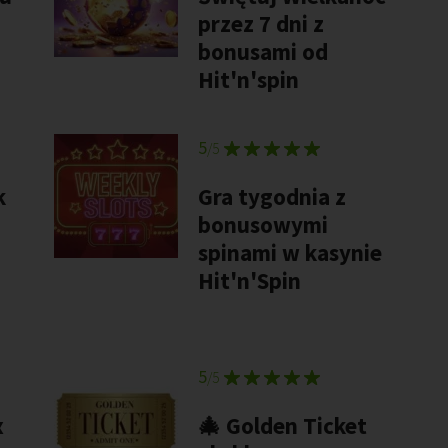
przez 7 dni z
bonusami od
Hit'n'spin
5
/5
k
Gra tygodnia z
bonusowymi
spinami w kasynie
Hit'n'Spin
5
/5
x
🎄 Golden Ticket