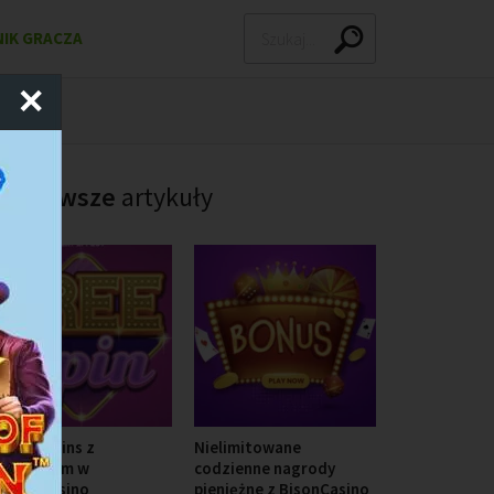
IK GRACZA
✕
Najnowsze
artykuły
5 free spins z
Nielimitowane
epozytem w
codzienne nagrody
emonCasino
pieniężne z BisonCasino