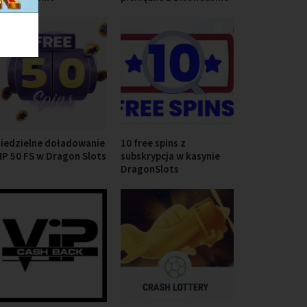
iedzielne doładowanie
10 free spins z
IP 50 FS w Dragon Slots
subskrypcja w kasynie
DragonSlots