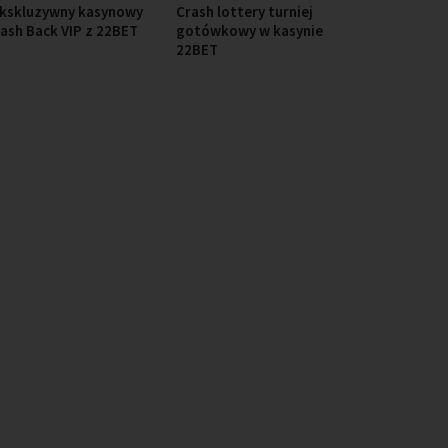
kskluzywny kasynowy
Crash lottery turniej
ash Back VIP z 22BET
gotówkowy w kasynie
22BET