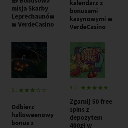
🎁 Bonusowa
kalendarz z
misja Skarby
bonusami
Leprechaunów
kasynowymi w
w VerdeCasino
VerdeCasino
4.7
/5
3
/5
Zgarnij 50 free
Odbierz
spins z
halloweenowy
depozytem
bonus z
400zł w