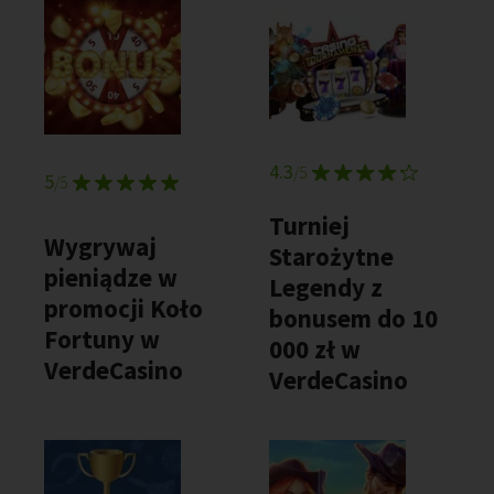
4.3
/5
5
/5
Turniej
Wygrywaj
Starożytne
pieniądze w
Legendy z
promocji Koło
bonusem do 10
Fortuny w
000 zł w
VerdeCasino
VerdeCasino