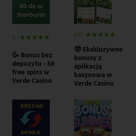
4.8
/5
5
/5
🤓 Ekskluzywne
🥳 Bonus bez
bonusy z
depozytu - 50
aplikacją
free spins w
kasynowa w
Verde Casino
Verde Casino