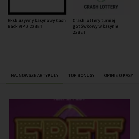
Ekskluzywny kasynowy Cash
Crash lottery turniej
Back VIP z 22BET
gotówkowy w kasynie
22BET
NAJNOWSZE ARTYKUŁY
TOP BONUSY
OPINIE O KASYN