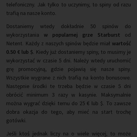
telefoniczny. Jak tylko to uczynimy, to spiny od razu
trafią na nasze konto.
Dostaniemy wtedy dokładnie 50 spinów do
wykorzystania
w popularnej grze Starburst
od
Netent. Każdy z naszych spinów będzie miał
wartość
0.50 € lub $
. Kiedy już dostaniemy spiny, to musimy je
wykorzystać w czasie 5 dni. Należy wtedy uruchomić
grę promocyjną, gdzie pojawią się nasze spiny.
Wszystkie wygrane z nich trafią na konto bonusowe.
Następnie środki te trzeba będzie w czasie 5 dni
obrócić minimum 3 razy w kasynie. Maksymalnie
można wygrać dzięki temu do 25 € lub $. To zawsze
dobra okazja do tego, aby mieć na start trochę
gotówki.
Jeśli ktoś jednak liczy na o wiele więcej, to może