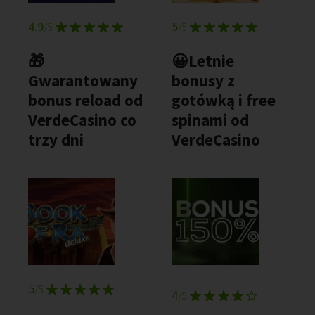
4.9
5
/5
/5
🎁
😀Letnie
Gwarantowany
bonusy z
bonus reload od
gotówką i free
VerdeCasino co
spinami od
trzy dni
VerdeCasino
5
/5
4
/5