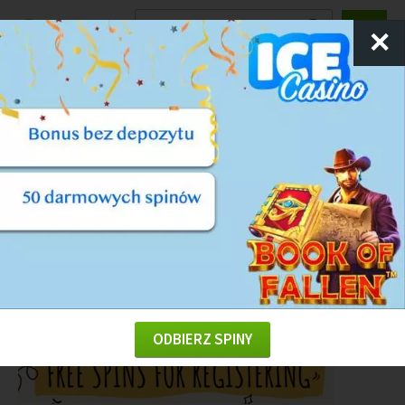
Ranking
Kasyn
✕
KASYNO ONLINE
BONUSY KASYNOWE
PROMOCJE VERDE C
50 Darmowych Spinów bez depozytu w
VerdeCasino
ODBIERZ SPINY