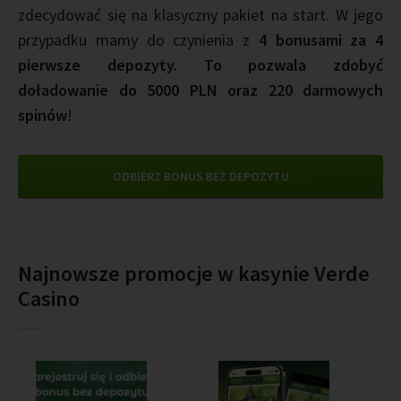
zdecydować się na klasyczny pakiet na start. W jego
przypadku mamy do czynienia z
4 bonusami za 4
pierwsze depozyty. To pozwala zdobyć
doładowanie do 5000 PLN oraz 220 darmowych
spinów
!
ODBIERZ BONUS BEZ DEPOZYTU
Najnowsze promocje w kasynie Verde
Casino