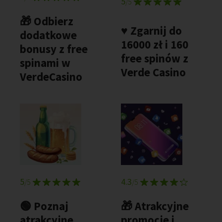
5
/5
🎁 Odbierz
♥ Zgarnij do
dodatkowe
16000 zł i 160
bonusy z free
free spinów z
spinami w
Verde Casino
VerdeCasino
5
4.3
/5
/5
🟢 Poznaj
🎁 Atrakcyjne
atrakcyjne
promocje i