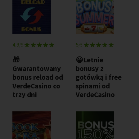
4.9
5
/5
/5
🎁
😀Letnie
Gwarantowany
bonusy z
bonus reload od
gotówką i free
VerdeCasino co
spinami od
trzy dni
VerdeCasino