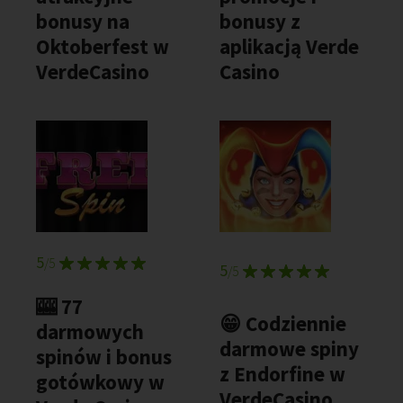
bonusy na
bonusy z
Oktoberfest w
aplikacją Verde
VerdeCasino
Casino
5
/5
5
/5
🎰 77
😁 Codziennie
darmowych
darmowe spiny
spinów i bonus
z Endorfine w
gotówkowy w
VerdeCasino