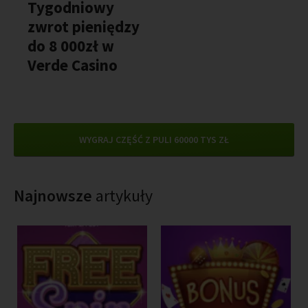
Tygodniowy
zwrot pieniędzy
do 8 000zł w
Verde Casino
WYGRAJ CZĘŚĆ Z PULI 60000 TYS ZŁ
Najnowsze
artykuły