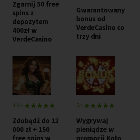
Zgarnij 50 free
Gwarantowany
spins z
bonus od
depozytem
VerdeCasino co
400zł w
trzy dni
VerdeCasino
4.9
5
/5
/5
Zdobądź do 12
Wygrywaj
000 zł + 150
pieniądze w
free spins w
promocji Koło