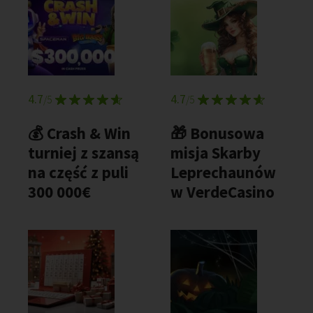
4.7
4.7
/5
/5
💰 Crash & Win
🎁 Bonusowa
turniej z szansą
misja Skarby
na część z puli
Leprechaunów
300 000€
w VerdeCasino