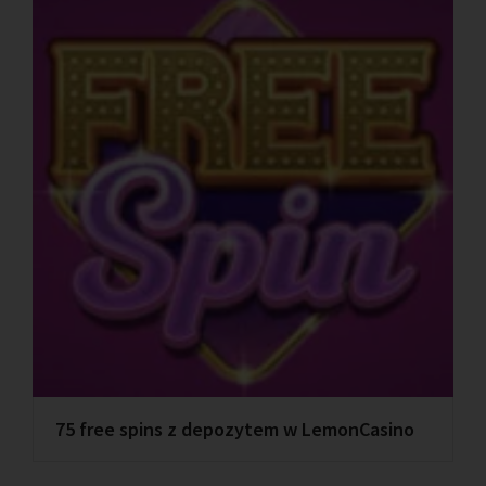
75 free spins z depozytem w LemonCasino