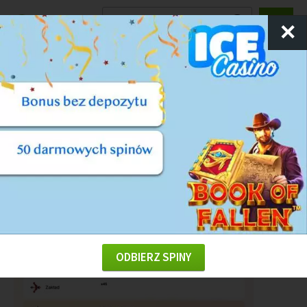
Ranking
Kasyn
✕
KASYNO ONLINE
BONUSY KASYNOWE
PROMOCJE HIT'N'SP
🎁 Odbierz do 8000 zł + 100 free spinów
w Hitnspin
ODBIERZ SPINY