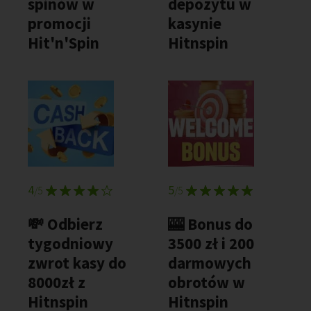
spinów w
depozytu w
promocji
kasynie
Hit'n'Spin
Hitnspin
4
5
/5
/5
💸 Odbierz
🎰 Bonus do
tygodniowy
3500 zł i 200
zwrot kasy do
darmowych
8000zł z
obrotów w
Hitnspin
Hitnspin