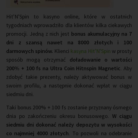
Hit'N'Spin to kasyno online, które w ostatnich
tygodniach wprowadziło dla klientów kilka ciekawych
promocji. Jedną z nich jest
bonus akumulacyjny na 7
dni z szansą nawet na 8000 złotych i 100
darmowych spinów.
Klienci
kasyna Hit'N'Spin
w prosty
sposób mogą otrzymać
doładowanie o wartości
200% + 100 fs na Ultra Coin Hitnspin Magnetic
. Aby
zdobyć takie prezenty, należy aktywować bonus w
swoim profilu, a następnie dokonać wpłat w ciągu
siedmiu dni.
Taki bonus 200% + 100 fs zostanie przyznany ósmego
dnia po zakończeniu okresu bonusowego.
W ciągu
siedmiu dni dokonać należy depozytu w wysokości
co najmniej 4000 złotych
. To pozwoli na odebranie