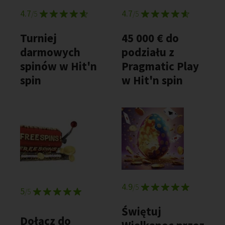
4.7
4.7
/5
/5
Turniej
45 000 € do
darmowych
podziału z
spinów w Hit'n
Pragmatic Play
spin
w Hit'n spin
4.9
/5
5
/5
Świętuj
Dołącz do