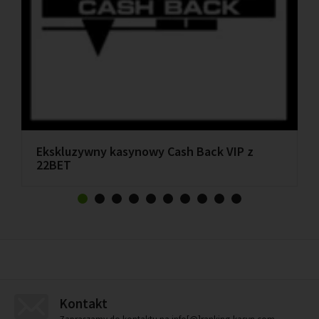
Ekskluzywny kasynowy Cash Back VIP z
22BET
Kontakt