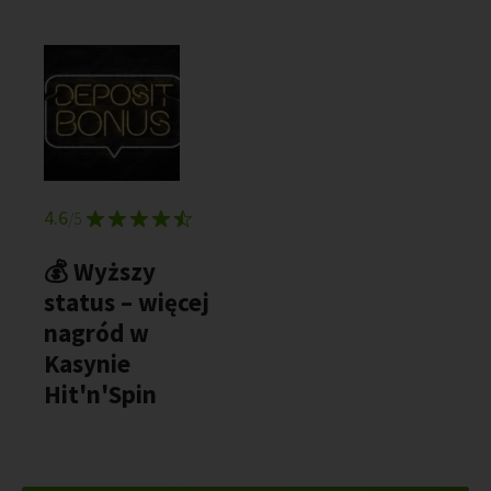
4.6
/5
💰 Wyższy
status – więcej
nagród w
Kasynie
Hit'n'Spin