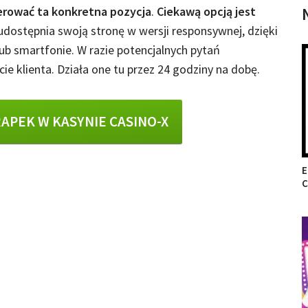
erować ta konkretna pozycja
.
Ciekawą opcją jest
dostępnia swoją stronę w wersji responsywnej, dzięki
lub smartfonie. W razie potencjalnych pytań
ie klienta. Działa one tu przez 24 godziny na dobę.
APEK W KASYNIE CASINO-X
E
C