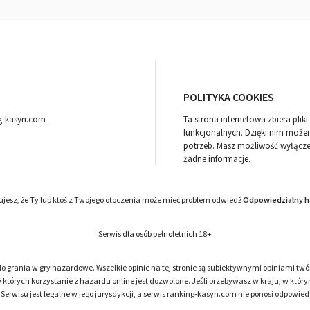
POLITYKA COOKIES
g-kasyn.com
Ta strona internetowa zbiera plik
funkcjonalnych. Dzięki nim może
potrzeb. Masz możliwość wyłączen
żadne informacje.
zujesz, że Ty lub ktoś z Twojego otoczenia może mieć problem odwiedź
Odpowiedzialny h
Serwis dla osób pełnoletnich 18+
grania w gry hazardowe. Wszelkie opinie na tej stronie są subiektywnymi opiniami twór
których korzystanie z hazardu online jest dozwolone. Jeśli przebywasz w kraju, w który
Serwisu jest legalne w jego jurysdykcji, a serwis ranking-kasyn.com nie ponosi odpowied