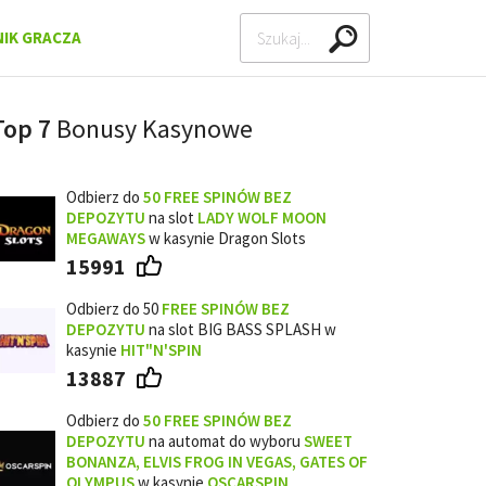
IK GRACZA
✕
Top 7
Bonusy Kasynowe
Odbierz do
50 FREE SPINÓW BEZ
DEPOZYTU
na slot
LADY WOLF MOON
MEGAWAYS
w kasynie Dragon Slots
15991
Odbierz do 50
FREE SPINÓW BEZ
DEPOZYTU
na slot BIG BASS SPLASH w
kasynie
HIT"N'SPIN
13887
Odbierz do
50
FREE SPINÓW BEZ
DEPOZYTU
na automat do wyboru
SWEET
BONANZA, ELVIS FROG IN VEGAS, GATES OF
OLYMPUS
w kasynie
OSCARSPIN