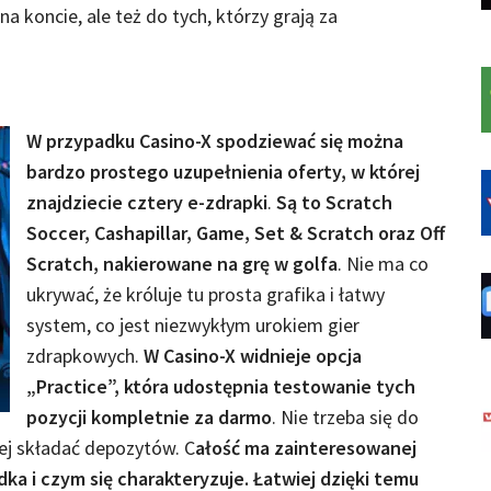
a koncie, ale też do tych, którzy grają za
ODBIERZ SPINY
W przypadku Casino-X spodziewać się można
bardzo prostego uzupełnienia oferty, w której
znajdziecie cztery e-zdrapki
.
Są to Scratch
Soccer, Cashapillar, Game, Set & Scratch oraz Off
Scratch, nakierowane na grę w golfa
. Nie ma co
ukrywać, że króluje tu prosta grafika i łatwy
system, co jest niezwykłym urokiem gier
zdrapkowych.
W Casino-X widnieje opcja
„Practice”, która udostępnia testowanie tych
pozycji kompletnie za darmo
. Nie trzeba się do
ej składać depozytów. C
ałość ma zainteresowanej
ka i czym się charakteryzuje. Łatwiej dzięki temu