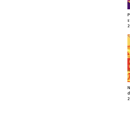
P
s
2
N
d
2