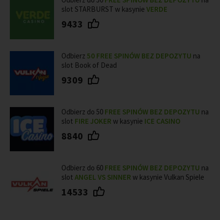
slot STARBURST w kasynie
VERDE
9433
Odbierz
50 FREE SPINÓW BEZ DEPOZYTU
na
slot Book of Dead
9309
Odbierz do 50
FREE SPINÓW BEZ DEPOZYTU
na
slot
FIRE JOKER
w kasynie
ICE CASINO
8840
Odbierz do 60
FREE SPINÓW BEZ DEPOZYTU
na
slot
ANGEL VS SINNER
w kasynie Vulkan Spiele
14533