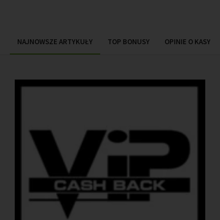
NAJNOWSZE ARTYKUŁY
TOP BONUSY
OPINIE O KASYN