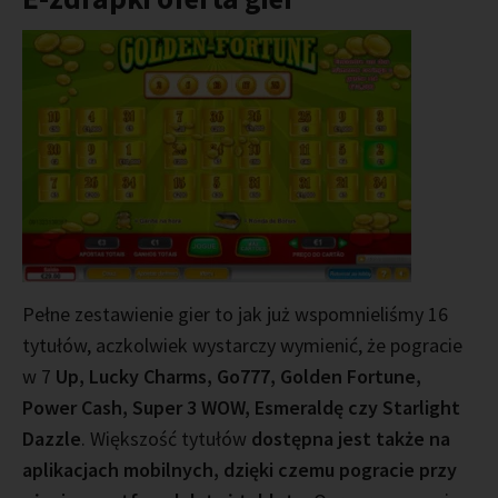
Pełne zestawienie gier to jak już wspomnieliśmy 16
tytułów, aczkolwiek wystarczy wymienić, że pogracie
w 7
Up, Lucky Charms, Go777, Golden Fortune,
Power Cash, Super 3 WOW, Esmeraldę czy Starlight
Dazzle
. Większość tytułów
dostępna jest także na
aplikacjach mobilnych, dzięki czemu pogracie przy