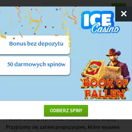
Ranking
Kasyn
✕
Oferta e-zdrapek w kasynie Unibet
E-zdrapki
to idealny pomysł na szybką grę
kasynową.
Przeniesiono je z lokali stacjonarnych,
gdzie zawsze trzeba było stać w zatłoczonych
sklepach. Dokumenty się czasem gubiły, albo
zwyczajnie o nich zapominaliśmy. Wydanie
internetowe jest zatem bezpieczniejsze, nie wymaga
tutaj żadnego fizycznego dokumenty, rozgrywka jest
szybka, ciekawa, znacznie atrakcyjniejsza graficznie.
ODBIERZ SPINY
Plusów zresztą wymieniać można znacznie więcej.
Przyjrzymy się zatem propozycjom, które wysuwa