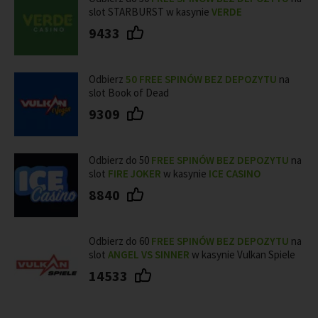
slot STARBURST w kasynie
VERDE
9433
Odbierz
50 FREE SPINÓW BEZ DEPOZYTU
na
slot Book of Dead
9309
Odbierz do 50
FREE SPINÓW BEZ DEPOZYTU
na
slot
FIRE JOKER
w kasynie
ICE CASINO
8840
Odbierz do 60
FREE SPINÓW BEZ DEPOZYTU
na
slot
ANGEL VS SINNER
w kasynie Vulkan Spiele
14533