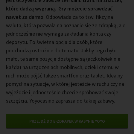
jest oczywiście zawsze ten sam: trafić na znaczki,
które dadzą wygraną. Gry możecie sprawdzać
nawet za darmo.
Odpowiada za to tzw. fikcyjna
waluta, która pozwala na poznanie się ze zdrapką, ale
jednocześnie nie wymaga zakładania konta czy
depozytu. To świetna opcja dla osób, które
podchodzą ostrożnie do tematu. Jakby tego było
mało, te same pozycje dostępne są (aczkolwiek nie
każda) na urządzeniach mobilnych, dzięki czemu w
ruch może pójść także smartfon oraz tablet. Idealny
pomysł na sytuacje, w której jesteście w ruchu czy na
wyjeździe i jednocześnie chcecie spróbować swoje
szczęścia. Yoyocasino zaprasza do takiej zabawy.
PRZEJDŹ DO E-ZDRAPEK W KASYNIE YOYO