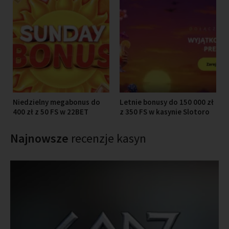
Niedzielny megabonus do
Letnie bonusy do 150 000 zł
400 zł z 50 FS w 22BET
z 350 FS w kasynie Slotoro
Najnowsze
recenzje kasyn