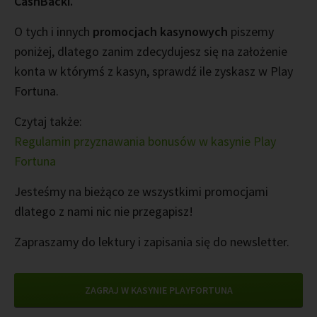
CashBacki.
O tych i innych
promocjach kasynowych
piszemy
poniżej, dlatego zanim zdecydujesz się na założenie
konta w którymś z kasyn, sprawdź ile zyskasz w Play
Fortuna.
Czytaj także:
Regulamin przyznawania bonusów w kasynie Play
Fortuna
Jesteśmy na bieżąco ze wszystkimi promocjami
dlatego z nami nic nie przegapisz!
Zapraszamy do lektury i zapisania się do newsletter.
ZAGRAJ W KASYNIE PLAYFORTUNA