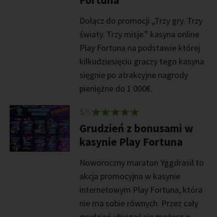
Dołącz do promocji „Trzy gry. Trzy
światy. Trzy misje.” kasyna online
Play Fortuna na podstawie której
kilkudziesięciu graczy tego kasyna
sięgnie po atrakcyjne nagrody
pieniężne do 1 000€.
5
/5
Grudzień z bonusami w
kasynie Play Fortuna
Noworoczny maraton Yggdrasil to
akcja promocyjna w kasynie
internetowym Play Fortuna, która
nie ma sobie równych. Przez cały
grudzień ubiegać się możesz o