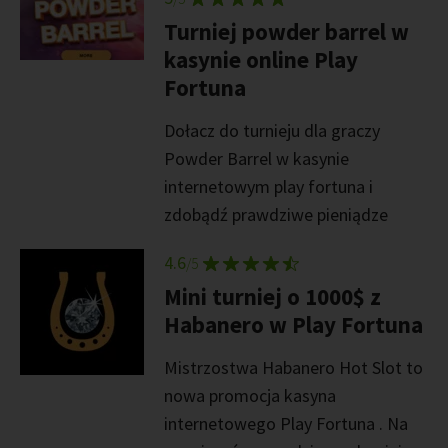
Turniej powder barrel w
kasynie online Play
Fortuna
Dołacz do turnieju dla graczy
Powder Barrel w kasynie
internetowym play fortuna i
zdobądź prawdziwe pieniądze
4.6
/5
Mini turniej o 1000$ z
Habanero w Play Fortuna
Mistrzostwa Habanero Hot Slot to
nowa promocja kasyna
internetowego Play Fortuna . Na