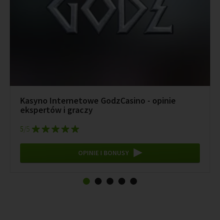
Kasyno Internetowe GodzCasino - opinie
ekspertów i graczy
5
/5
OPINIE I BONUSY