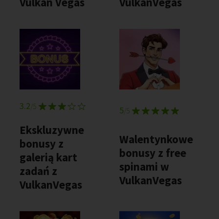
Vulkan Vegas
VulkanVegas
3.2
/5
5
/5
Ekskluzywne
Walentynkowe
bonusy z
bonusy z free
galerią kart
spinami w
zadań z
VulkanVegas
VulkanVegas