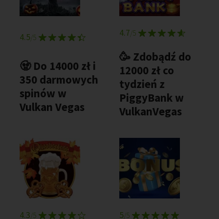
4.7
/5
4.5
/5
🥳 Zdobądź do
🧟 Do 14000 zł i
12000 zł co
350 darmowych
tydzień z
spinów w
PiggyBank w
Vulkan Vegas
VulkanVegas
4.3
5
/5
/5