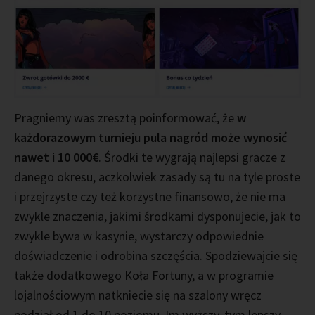
Pragniemy was zresztą poinformować, że
w
każdorazowym turnieju pula nagród może wynosić
nawet i 10 000€
. Środki te wygrają najlepsi gracze z
danego okresu, aczkolwiek zasady są tu na tyle proste
i przejrzyste czy też korzystne finansowo, że nie ma
zwykle znaczenia, jakimi środkami dysponujecie, jak to
zwykle bywa w kasynie, wystarczy odpowiednie
doświadczenie i odrobina szczęścia. Spodziewajcie się
także dodatkowego Koła Fortuny, a w programie
lojalnościowym natkniecie się na szalony wręcz
podział od 1 do 10 poziomu. Im wyższy, tym lepszy