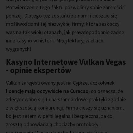
Potwierdzenie tego faktu pozwolimy sobie zamieścić
poniżej. Dlatego też zostańcie z nami i cieszcie się
możliwościami tej niezwykłej firmy, która zaskoczy
was na tak wielu etapach, jak prawdopodobnie żadne
inne kasyno w historii. Miłej lektury, wielkich
wygranych!
Kasyno Internetowe Vulkan Vegas
- opinie ekspertów
Vulkan zarejestrowany jest na Cyprze, aczkolwiek
licencję mają oczywiście na Curacao
, co oznacza, że
zdecydowano się tu na standardowe praktyki zgodnie
z większością konkurencji. Firma cieszy się uznaniem,
bo jest zatem w pełni legalna i bezpieczna, za co
zresztą odpowiadają chociażby protokoły i
szyfrowanie. Wasze dane będą tam właściwie