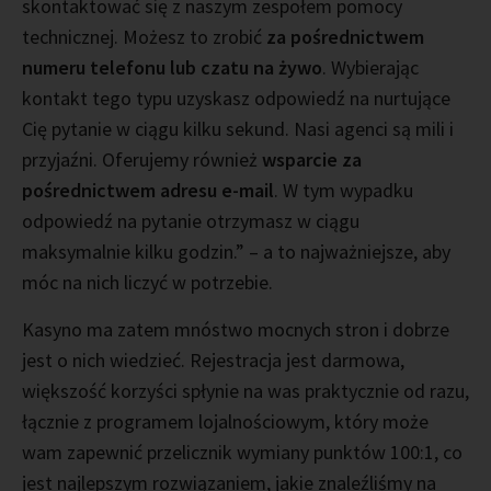
skontaktować się z naszym zespołem pomocy
technicznej. Możesz to zrobić
za pośrednictwem
numeru telefonu lub czatu na żywo
. Wybierając
kontakt tego typu uzyskasz odpowiedź na nurtujące
Cię pytanie w ciągu kilku sekund. Nasi agenci są mili i
przyjaźni. Oferujemy również
wsparcie za
pośrednictwem adresu e-mail
. W tym wypadku
odpowiedź na pytanie otrzymasz w ciągu
maksymalnie kilku godzin.” – a to najważniejsze, aby
móc na nich liczyć w potrzebie.
Kasyno ma zatem mnóstwo mocnych stron i dobrze
jest o nich wiedzieć. Rejestracja jest darmowa,
większość korzyści spłynie na was praktycznie od razu,
łącznie z programem lojalnościowym, który może
wam zapewnić przelicznik wymiany punktów 100:1, co
jest najlepszym rozwiązaniem, jakie znaleźliśmy na