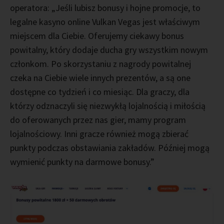
operatora: „Jeśli lubisz bonusy i hojne promocje, to
legalne kasyno online Vulkan Vegas jest właściwym
miejscem dla Ciebie. Oferujemy ciekawy bonus
powitalny, który dodaje ducha gry wszystkim nowym
członkom. Po skorzystaniu z nagrody powitalnej
czeka na Ciebie wiele innych prezentów, a są one
dostępne co tydzień i co miesiąc. Dla graczy, dla
którzy odznaczyli się niezwykłą lojalnością i miłością
do oferowanych przez nas gier, mamy program
lojalnościowy. Inni gracze również mogą zbierać
punkty podczas obstawiania zakładów. Później mogą
wymienić punkty na darmowe bonusy.”