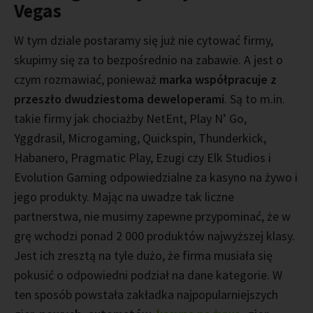
Vegas
W tym dziale postaramy się już nie cytować firmy,
skupimy się za to bezpośrednio na zabawie. A jest o
czym rozmawiać, ponieważ
marka współpracuje z
przeszło dwudziestoma deweloperami
. Są to m.in.
takie firmy jak chociażby NetEnt, Play N’ Go,
Yggdrasil, Microgaming, Quickspin, Thunderkick,
Habanero, Pragmatic Play, Ezugi czy Elk Studios i
Evolution Gaming odpowiedzialne za kasyno na żywo i
jego produkty. Mając na uwadze tak liczne
partnerstwa, nie musimy zapewne przypominać, że w
grę wchodzi ponad 2 000 produktów najwyższej klasy.
Jest ich zresztą na tyle dużo, że firma musiała się
pokusić o odpowiedni podział na dane kategorie. W
ten sposób powstała zakładka najpopularniejszych