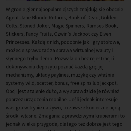
W gronie gier najpopularniejszych znajdują się obecnie
Agent Jane Blonde Returns, Book of Dead, Golden
Colts, Stoned Joker, Magic Spinners, Ramses Book,
Stickers, Fancy Fruits, Ozwin’s Jackpot czy Elven
Princesses. Każdą z nich, podobnie jak i gry stołowe,
możecie sprawdzać za sprawą wirtualnej waluty i
słynnego trybu demo. Pozwala on bez rejestracji i
dokonywania depozytu poznać każdą grę, jej
mechanizmy, układy paylines, muzykę czy właśnie
systemy wild, scatter, bonus, free spins lub jackpot.
Opcji jest szalenie dużo, a wy sprawdzicie je również
poprzez urządzenia mobilne. Jeśli jednak interesuje
was gra w trybie na żywo, tu zawsze konieczne będą
środki własne. Zmagania z prawdziwymi krupierami to
jednak wielka przygoda, dlatego też dobrze jest tego