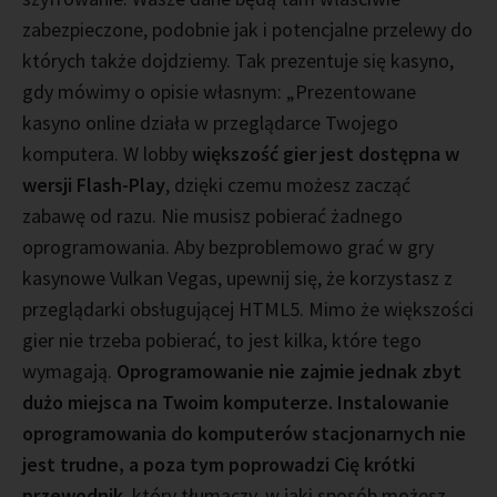
zabezpieczone, podobnie jak i potencjalne przelewy do
których także dojdziemy. Tak prezentuje się kasyno,
gdy mówimy o opisie własnym: „Prezentowane
kasyno online działa w przeglądarce Twojego
komputera. W lobby
większość gier jest dostępna w
wersji Flash-Play
, dzięki czemu możesz zacząć
zabawę od razu. Nie musisz pobierać żadnego
oprogramowania. Aby bezproblemowo grać w gry
kasynowe Vulkan Vegas, upewnij się, że korzystasz z
przeglądarki obsługującej HTML5. Mimo że większości
gier nie trzeba pobierać, to jest kilka, które tego
wymagają.
Oprogramowanie nie zajmie jednak zbyt
dużo miejsca na Twoim komputerze. Instalowanie
oprogramowania do komputerów stacjonarnych nie
jest trudne, a poza tym poprowadzi Cię krótki
przewodnik
, który tłumaczy, w jaki sposób możesz