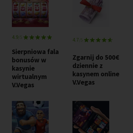
4.9
/5
4.7
/5
Sierpniowa fala
Zgarnij do 500€
bonusów w
dziennie z
kasynie
kasynem online
wirtualnym
V.Vegas
V.Vegas