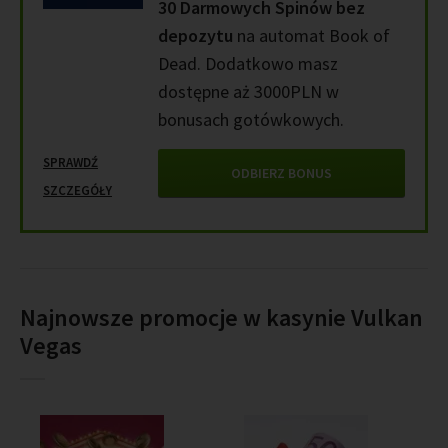
30 Darmowych Spinów bez
depozytu
na automat Book of
Dead. Dodatkowo masz
dostępne aż 3000PLN w
bonusach gotówkowych.
SPRAWDŹ
ODBIERZ BONUS
SZCZEGÓŁY
Najnowsze promocje w kasynie Vulkan
Vegas