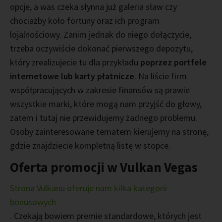
opcje, a was czeka słynna już galeria sław czy
chociażby koło fortuny oraz ich program
lojalnościowy. Zanim jednak do niego dołączycie,
trzeba oczywiście dokonać pierwszego depozytu,
który zrealizujecie tu dla przykładu
poprzez portfele
internetowe lub karty płatnicze
. Na liście firm
współpracujących w zakresie finansów są prawie
wszystkie marki, które mogą nam przyjść do głowy,
zatem i tutaj nie przewidujemy żadnego problemu.
Osoby zainteresowane tematem kierujemy na stronę,
gdzie znajdziecie kompletną listę w stopce.
Oferta promocji w Vulkan Vegas
Strona Vulkanu oferuje nam kilka kategorii
bonusowych
. Czekają bowiem premie standardowe, których jest