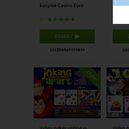
kasynie Casino Euro
kasyni
5
4.9
/5
/5
ZAGRAJ
SZCZEGÓŁY OFERTY
SZ
19 gier
Video poker online w
Video 