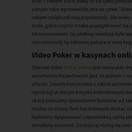
wraz z rokiem 1979, kiedy to na rynku powst
samym roku wprowadziła ona na rynek "Draw 
rokiem zwiększał swą popularność. Dla wielu o
stole, gdzie często trzeba pojedynkować się z
Ukoronowaniem tej wielkiej rewolucji było 
razu umieściły tą odmianę pokera w swej boga
Video Poker w kasynach onli
Obecnie Video
Poker online
jest niezwykle ch
automatów hazardowych jest on jednym z na
ofercie. Zasady korzystania z takich automa
rejestracji w danym kasynie internetowym ko
okazji polecamy sprawdzenie bonusów od ta
można ze strony firm hazardowych dostać cał
będziemy dysponować odpowiednią sumą pien
określony automat. Zazwyczaj różnią się on