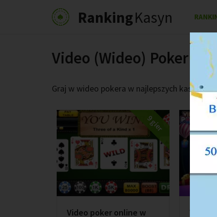
Ranking
Kasyn
RANKI
Video (Wideo) Poker w 
Graj w wideo pokera w najlepszych kasynach 
9 gier
Video poker online w
Wideo 