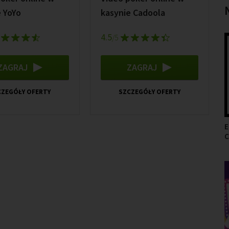
e YoYo
kasynie Cadoola
4.5
/5
ZAGRAJ
ZAGRAJ
CZEGÓŁY OFERTY
SZCZEGÓŁY OFERTY
E
C