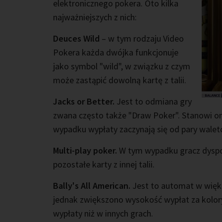
elektronicznego pokera. Oto kilka
najważniejszych z nich:
Deuces Wild
– w tym rodzaju Video
Pokera każda dwójka funkcjonuje
jako symbol "wild", w związku z czym
może zastąpić dowolną kartę z talii.
Jacks or Better.
Jest to odmiana gry
zwana często także "Draw Poker". Stanowi o
wypadku wypłaty zaczynają się od pary walet
Multi-play poker.
W tym wypadku gracz dyspo
pozostałe karty z innej talii.
Bally's All American.
Jest to automat w więks
jednak zwiększono wysokość wypłat za kolory, 
wypłaty niż w innych grach.