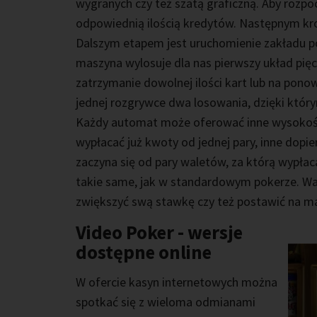
wygranych czy też szatą graficzną. Aby rozpoc
odpowiednią ilością kredytów. Następnym kro
Dalszym etapem jest uruchomienie zakładu po
maszyna wylosuje dla nas pierwszy układ pi
zatrzymanie dowolnej ilości kart lub na ponow
jednej rozgrywce dwa losowania, dzięki który
Każdy automat może oferować inne wysokośc
wypłacać już kwoty od jednej pary, inne dopie
zaczyna się od pary waletów, za którą wypłac
takie same, jak w standardowym pokerze. Wa
zwiększyć swą stawkę czy też postawić na m
Video Poker - wersje
dostępne online
W ofercie kasyn internetowych można
spotkać się z wieloma odmianami