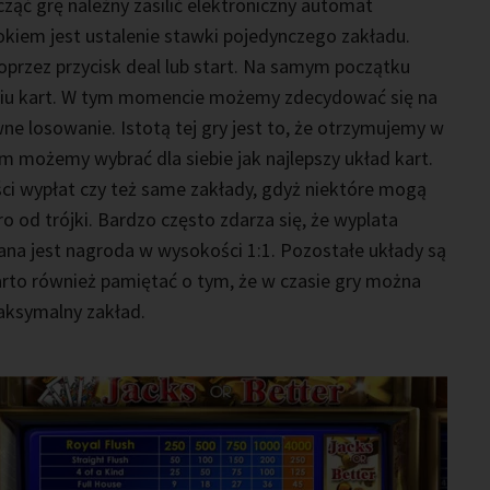
ząć grę należny zasilić elektroniczny automat
kiem jest ustalenie stawki pojedynczego zakładu.
przez przycisk deal lub start. Na samym początku
ęciu kart. W tym momencie możemy zdecydować się na
ne losowanie. Istotą tej gry jest to, że otrzymujemy w
m możemy wybrać dla siebie jak najlepszy układ kart.
i wypłat czy też same zakłady, gdyż niektóre mogą
ro od trójki. Bardzo często zdarza się, że wyplata
ana jest nagroda w wysokości 1:1. Pozostałe układy są
rto również pamiętać o tym, że w czasie gry można
aksymalny zakład.