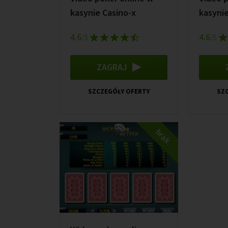
kasynie Casino-x
kasyni
4.6
4.6
/5
/5
ZAGRAJ
SZCZEGÓŁY OFERTY
SZ
brak