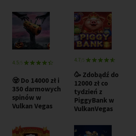
4.7
/5
4.5
/5
🥳 Zdobądź do
🧟 Do 14000 zł i
12000 zł co
350 darmowych
tydzień z
spinów w
PiggyBank w
Vulkan Vegas
VulkanVegas