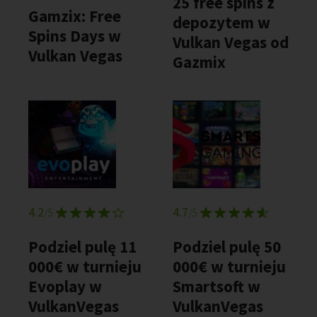
25 free spins z
Gamzix: Free
depozytem w
Spins Days w
Vulkan Vegas od
Vulkan Vegas
Gazmix
4.2
4.7
/5
/5
Podziel pulę 11
Podziel pulę 50
000€ w turnieju
000€ w turnieju
Evoplay w
Smartsoft w
VulkanVegas
VulkanVegas