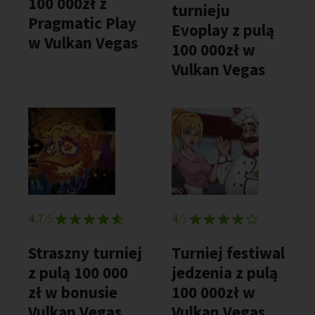
100 000zł z
turnieju
Pragmatic Play
Evoplay z pulą
w Vulkan Vegas
100 000zł w
Vulkan Vegas
4.7
4
/5
/5
Straszny turniej
Turniej festiwal
z pulą 100 000
jedzenia z pulą
zł w bonusie
100 000zł w
Vulkan Vegas
Vulkan Vegas