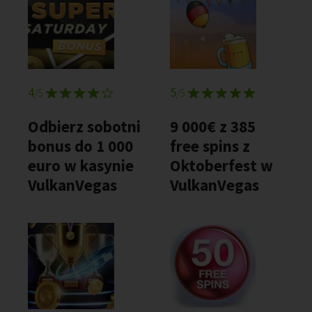
4
5
/5
/5
Odbierz sobotni
9 000€ z 385
bonus do 1 000
free spins z
euro w kasynie
Oktoberfest w
VulkanVegas
VulkanVegas