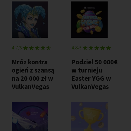
4.7
4.8
/5
/5
Mróz kontra
Podziel 50 000€
ogień z szansą
w turnieju
na 20 000 zł w
Easter YGG w
VulkanVegas
VulkanVegas