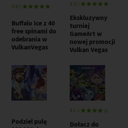
4.9
/5
4.9
/5
Ekskluzywny
Buffalo Ice z 40
turniej
free spinami do
GameArt w
odebrania w
nowej promocji
VulkanVegas
Vulkan Vegas
4.1
/5
Podziel pulę
Dołacz do