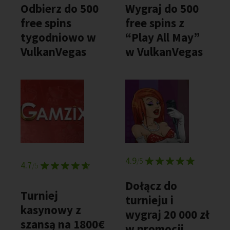
Odbierz do 500
Wygraj do 500
free spins
free spins z
tygodniowo w
“Play All May”
VulkanVegas
w VulkanVegas
4.9
/5
4.7
/5
Dołącz do
Turniej
turnieju i
kasynowy z
wygraj 20 000 zł
szansą na 1800€
w promocji