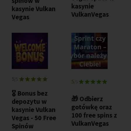
spinów w
kasynie
kasynie Vulkan
VulkanVegas
Vegas
5
/5
5
/5
🎖️ Bonus bez
🎁 Odbierz
depozytu w
gotówkę oraz
kasynie Vulkan
100 free spins z
Vegas - 50 Free
VulkanVegas
Spinów