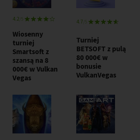
4.2
/5
4.7
/5
Wiosenny
Turniej
turniej
BETSOFT z pulą
Smartsoft z
80 000€ w
szansą na 8
bonusie
000€ w Vulkan
VulkanVegas
Vegas