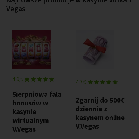
Vegas
4.9
/5
4.7
/5
Sierpniowa fala
Zgarnij do 500€
bonusów w
dziennie z
kasynie
kasynem online
wirtualnym
V.Vegas
V.Vegas