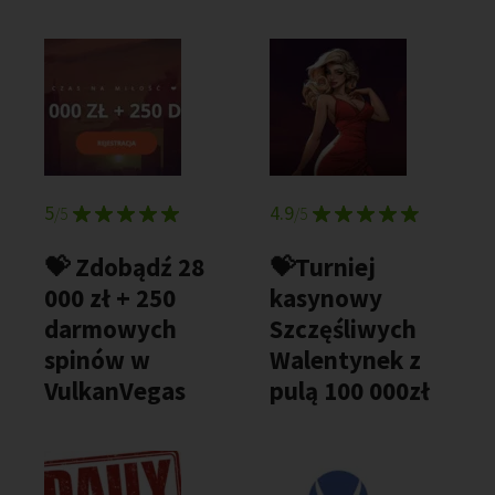
5
4.9
/5
/5
💝 Zdobądź 28
💝Turniej
000 zł + 250
kasynowy
darmowych
Szczęśliwych
spinów w
Walentynek z
VulkanVegas
pulą 100 000zł