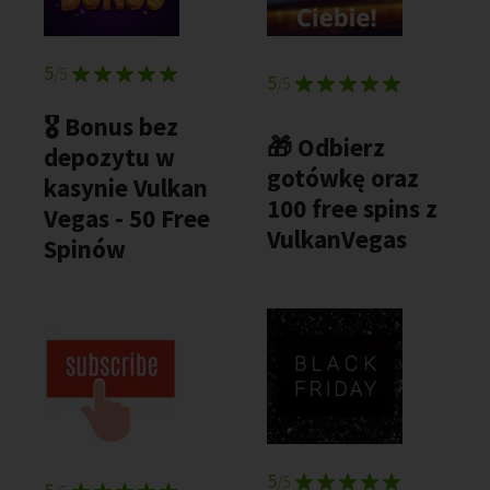
5
/5
5
/5
🎖️ Bonus bez
🎁 Odbierz
depozytu w
gotówkę oraz
kasynie Vulkan
100 free spins z
Vegas - 50 Free
VulkanVegas
Spinów
5
/5