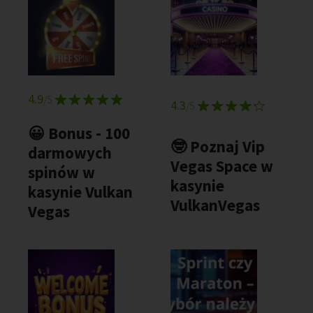
4.9
/5
4.3
/5
😀 Bonus - 100
🤓 Poznaj Vip
darmowych
Vegas Space w
spinów w
kasynie
kasynie Vulkan
VulkanVegas
Vegas