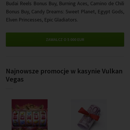
Budai Reels Bonus Buy, Burning Aces, Camino de Chili
Bonus Buy, Candy Dreams: Sweet Planet, Egypt Gods,
Elven Princesses, Epic Gladiators.
ZAWALCZ O 5 000 EUR
Najnowsze promocje w kasynie Vulkan
Vegas