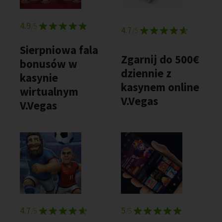
4.9
/5
4.7
/5
Sierpniowa fala
Zgarnij do 500€
bonusów w
dziennie z
kasynie
kasynem online
wirtualnym
V.Vegas
V.Vegas
4.7
5
/5
/5