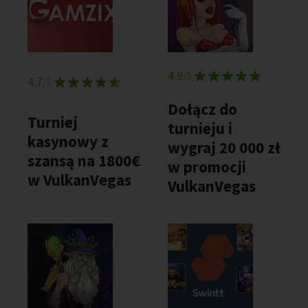
4.9
/5
4.7
/5
Dołącz do
Turniej
turnieju i
kasynowy z
wygraj 20 000 zł
szansą na 1800€
w promocji
w VulkanVegas
VulkanVegas