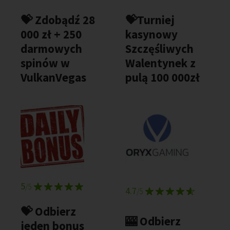
💝 Zdobądź 28
💝Turniej
000 zł + 250
kasynowy
darmowych
Szczęśliwych
spinów w
Walentynek z
VulkanVegas
pulą 100 000zł
5
/5
4.7
/5
💝 Odbierz
🎰 Odbierz
jeden bonus