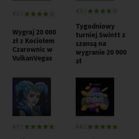
4.3
/5
4.1
/5
Tygodniowy
Wygraj 20 000
turniej Swintt z
zł z Kociołem
szansą na
Czarownic w
wygranie 20 000
VulkanVegas
zł
4.7
4.8
/5
/5