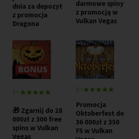
darmowe spiny
dnia za depozyt
z promocją w
z promocja
Vulkan Vegas
Dragona
5
/5
5
/5
Promocja
🎁 Zgarnij do 28
Oktoberfest do
000zł z 300 free
36 000zł z 350
spins w Vulkan
FS w Vulkan
Vegas