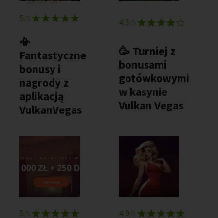
5
/5
4.3
/5
📳
🥳 Turniej z
Fantastyczne
bonusami
bonusy i
gotówkowymi
nagrody z
w kasynie
aplikacją
Vulkan Vegas
VulkanVegas
5
4.9
/5
/5