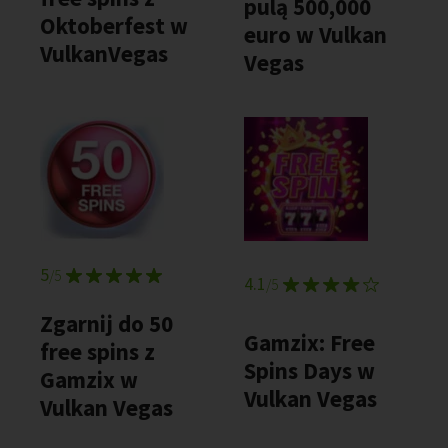
pulą 500,000
Oktoberfest w
euro w Vulkan
VulkanVegas
Vegas
5
/5
4.1
/5
Zgarnij do 50
Gamzix: Free
free spins z
Spins Days w
Gamzix w
Vulkan Vegas
Vulkan Vegas