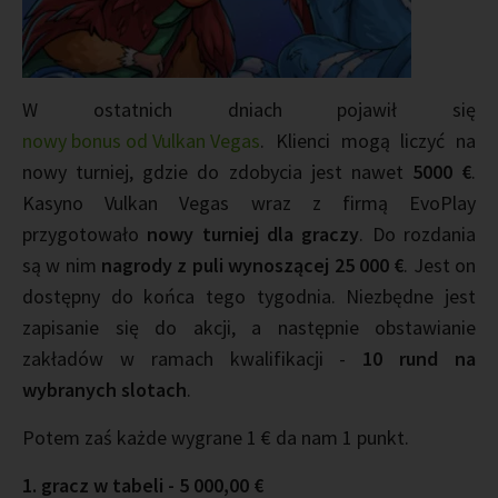
W ostatnich dniach pojawił się
nowy bonus od Vulkan Vegas
. Klienci mogą liczyć na
nowy turniej, gdzie do zdobycia jest nawet
5000 €
.
Kasyno Vulkan Vegas wraz z firmą EvoPlay
przygotowało
nowy turniej dla graczy
. Do rozdania
są w nim
nagrody z puli wynoszącej 25 000 €
. Jest on
dostępny do końca tego tygodnia. Niezbędne jest
zapisanie się do akcji, a następnie obstawianie
zakładów w ramach kwalifikacji -
10 rund na
wybranych slotach
.
Potem zaś każde wygrane 1 € da nam 1 punkt.
1. gracz w tabeli - 5 000,00 €