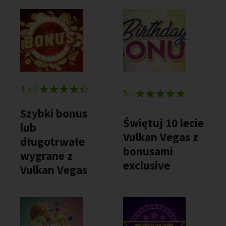
4.5
/5
5
/5
Szybki bonus
Świętuj 10 lecie
lub
Vulkan Vegas z
długotrwałe
bonusami
wygrane z
exclusive
Vulkan Vegas