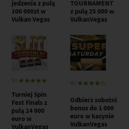
jedzenia z pulą
TOURNAMENT
100 000zł w
z pulą 25 000 w
Vulkan Vegas
VulkanVegas
5
/5
4
/5
Turniej Spin
Odbierz sobotni
Fest Finals z
bonus do 1 000
pulą 24 000
euro w kasynie
euro w
VulkanVegas
VulkanVegas