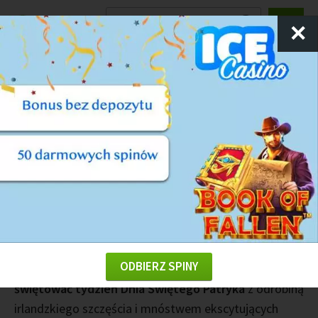
Ranking
Kasyn
✕
KASYNO ONLINE
BONUSY KASYNOWE
PROMOCJE VULKAN 
300 free spinów z bonusem do 14000 zł
w VulkanVegas
Kasyno Vulkan Vegas ma dla graczy specjalną
promocję
z okazji Dnia Świętego Patryka, gdzie przez cały
tydzień na graczy czekają bonusy związane z
ODBIERZ SPINY
depozytami. Już teraz w kasynie Vulkan Vegas możesz
świętować tydzień Dnia Świętego Patryka
z odrobiną
irlandzkiego szczęścia i mnóstwem ekscytujących