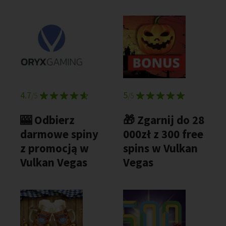
4.7
5
/5
/5
🎰 Odbierz
🎁 Zgarnij do 28
darmowe spiny
000zł z 300 free
z promocją w
spins w Vulkan
Vulkan Vegas
Vegas