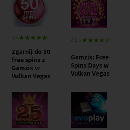
5
/5
4.1
/5
Zgarnij do 50
Gamzix: Free
free spins z
Spins Days w
Gamzix w
Vulkan Vegas
Vulkan Vegas