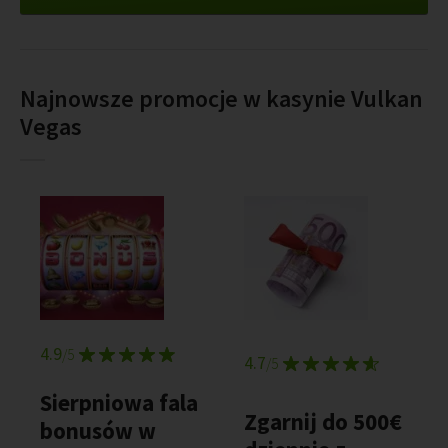
Najnowsze promocje w kasynie Vulkan
Vegas
4.9
/5
4.7
/5
Sierpniowa fala
Zgarnij do 500€
bonusów w