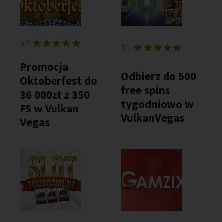
5
/5
5
/5
Promocja
Odbierz do 500
Oktoberfest do
free spins
36 000zł z 350
tygodniowo w
FS w Vulkan
VulkanVegas
Vegas