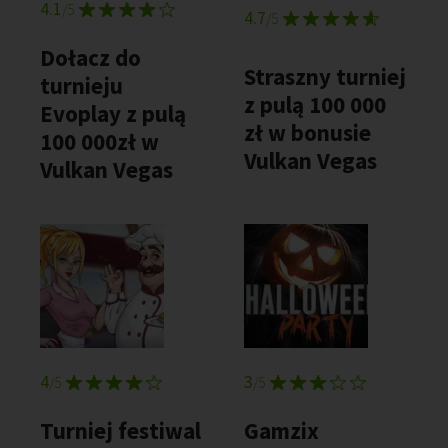
4.1
/5
4.7
/5
Dołacz do
Straszny turniej
turnieju
z pulą 100 000
Evoplay z pulą
zł w bonusie
100 000zł w
Vulkan Vegas
Vulkan Vegas
4
3
/5
/5
Turniej festiwal
Gamzix