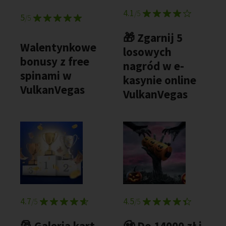
4.1
/5
5
/5
🎁 Zgarnij 5
Walentynkowe
losowych
bonusy z free
nagród w e-
spinami w
kasynie online
VulkanVegas
VulkanVegas
4.7
4.5
/5
/5
🎅 Galeria kart
🧟 Do 14000 zł i