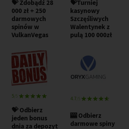
💝 Zdobądź 28
💝Turniej
000 zł + 250
kasynowy
darmowych
Szczęśliwych
spinów w
Walentynek z
VulkanVegas
pulą 100 000zł
5
/5
4.7
/5
💝 Odbierz
🎰 Odbierz
jeden bonus
darmowe spiny
dnia za depozyt