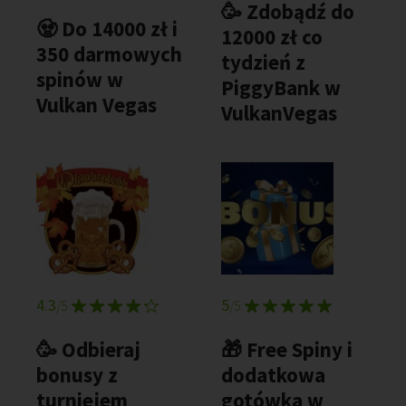
🥳 Zdobądź do
🧟 Do 14000 zł i
12000 zł co
350 darmowych
tydzień z
spinów w
PiggyBank w
Vulkan Vegas
VulkanVegas
4.3
5
/5
/5
🥳 Odbieraj
🎁 Free Spiny i
bonusy z
dodatkowa
turniejem
gotówka w