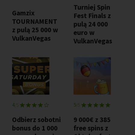
Turniej Spin
Gamzix
Fest Finals z
TOURNAMENT
pulą 24 000
z pulą 25 000 w
euro w
VulkanVegas
VulkanVegas
4
5
/5
/5
Odbierz sobotni
9 000€ z 385
bonus do 1 000
free spins z