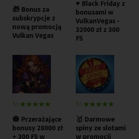
♥ Black Friday z
🎁 Bonus za
bonusami w
subskrypcje z
VulkanVegas -
nową promocją
32000 zł z 300
Vulkan Vegas
FS
5
5
/5
/5
🎃 Przerażające
🥇 Darmowe
bonusy 28000 zł
spiny ze slotami
+ 300 FS w
w promocji