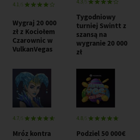
4.3
/5
4.1
/5
Tygodniowy
Wygraj 20 000
turniej Swintt z
zł z Kociołem
szansą na
Czarownic w
wygranie 20 000
VulkanVegas
zł
4.7
4.8
/5
/5
Mróz kontra
Podziel 50 000€