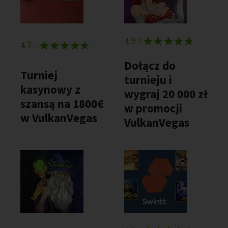
4.9
/5
4.7
/5
Dołącz do
Turniej
turnieju i
kasynowy z
wygraj 20 000 zł
szansą na 1800€
w promocji
w VulkanVegas
VulkanVegas