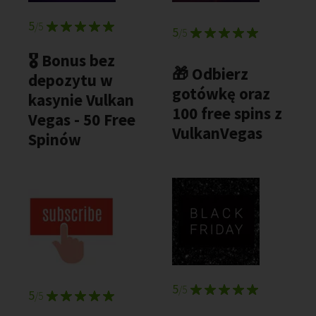
5
/5
5
/5
🎖️ Bonus bez
🎁 Odbierz
depozytu w
gotówkę oraz
kasynie Vulkan
100 free spins z
Vegas - 50 Free
VulkanVegas
Spinów
5
/5
5
/5