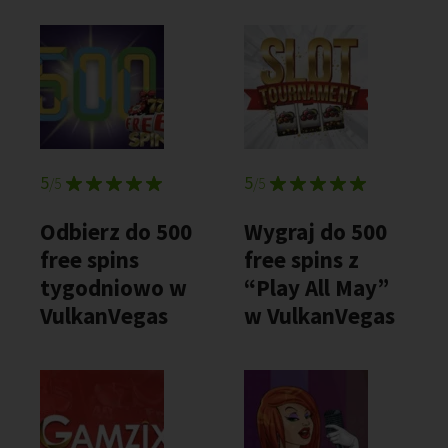
5
5
/5
/5
Odbierz do 500
Wygraj do 500
free spins
free spins z
tygodniowo w
“Play All May”
VulkanVegas
w VulkanVegas