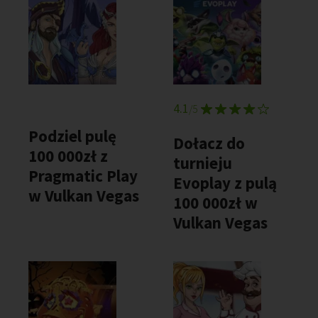
4.1
/5
Podziel pulę
Dołacz do
100 000zł z
turnieju
Pragmatic Play
Evoplay z pulą
w Vulkan Vegas
100 000zł w
Vulkan Vegas