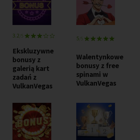
3.2
/5
5
/5
Ekskluzywne
Walentynkowe
bonusy z
bonusy z free
galerią kart
spinami w
zadań z
VulkanVegas
VulkanVegas