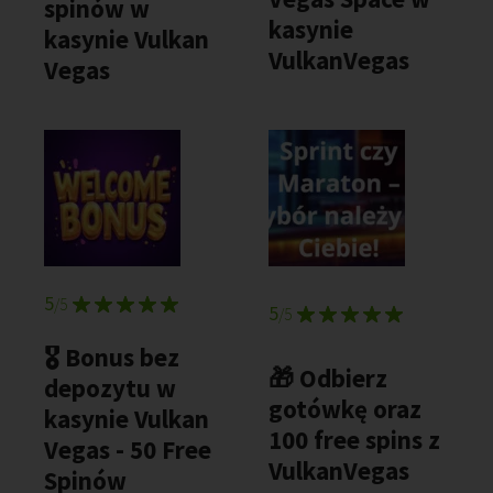
spinów w
kasynie
kasynie Vulkan
VulkanVegas
Vegas
5
/5
5
/5
🎖️ Bonus bez
🎁 Odbierz
depozytu w
gotówkę oraz
kasynie Vulkan
100 free spins z
Vegas - 50 Free
VulkanVegas
Spinów