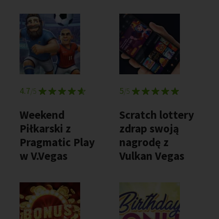
4.7
5
/5
/5
Weekend
Scratch lottery
Piłkarski z
zdrap swoją
Pragmatic Play
nagrodę z
w V.Vegas
Vulkan Vegas