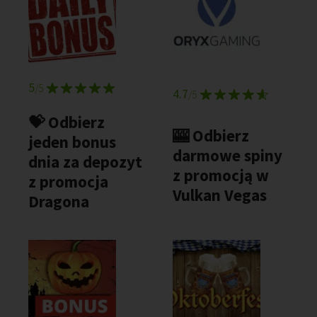
5
/5
4.7
/5
💝 Odbierz
🎰 Odbierz
jeden bonus
darmowe spiny
dnia za depozyt
z promocją w
z promocja
Vulkan Vegas
Dragona