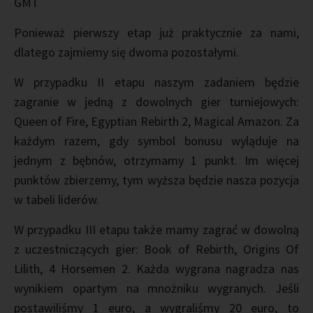
GMT
Ponieważ pierwszy etap już praktycznie za nami,
dlatego zajmiemy się dwoma pozostałymi.
W przypadku II etapu naszym zadaniem będzie
zagranie w jedną z dowolnych gier turniejowych:
Queen of Fire, Egyptian Rebirth 2, Magical Amazon. Za
każdym razem, gdy symbol bonusu wyląduje na
jednym z bębnów, otrzymamy 1 punkt. Im więcej
punktów zbierzemy, tym wyższa będzie nasza pozycja
w tabeli liderów.
W przypadku III etapu także mamy zagrać w dowolną
z uczestniczących gier: Book of Rebirth, Origins Of
Lilith, 4 Horsemen 2. Każda wygrana nagradza nas
wynikiem opartym na mnożniku wygranych. Jeśli
postawiliśmy 1 euro, a wygraliśmy 20 euro, to