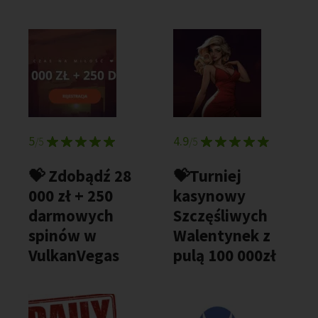
5
4.9
/5
/5
💝 Zdobądź 28
💝Turniej
000 zł + 250
kasynowy
darmowych
Szczęśliwych
spinów w
Walentynek z
VulkanVegas
pulą 100 000zł