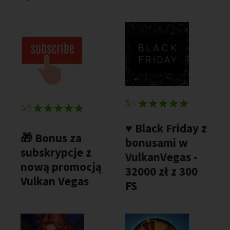
5
/5
5
/5
♥ Black Friday z
🎁 Bonus za
bonusami w
subskrypcje z
VulkanVegas -
nową promocją
32000 zł z 300
Vulkan Vegas
FS