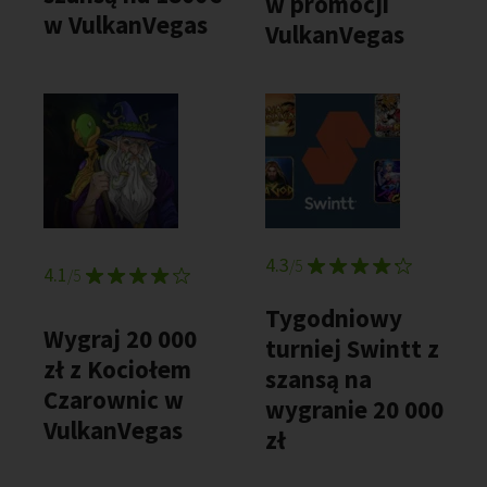
w promocji
w VulkanVegas
VulkanVegas
4.3
/5
4.1
/5
Tygodniowy
Wygraj 20 000
turniej Swintt z
zł z Kociołem
szansą na
Czarownic w
wygranie 20 000
VulkanVegas
zł