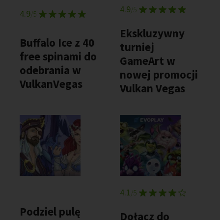
4.9
/5
4.9
/5
Ekskluzywny
Buffalo Ice z 40
turniej
free spinami do
GameArt w
odebrania w
nowej promocji
VulkanVegas
Vulkan Vegas
4.1
/5
Podziel pulę
Dołacz do