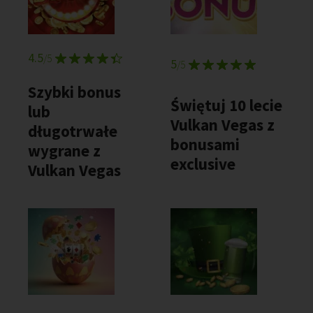
4.5
/5
5
/5
Szybki bonus
Świętuj 10 lecie
lub
Vulkan Vegas z
długotrwałe
bonusami
wygrane z
exclusive
Vulkan Vegas