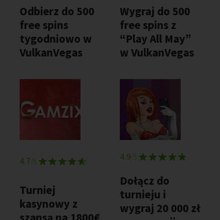
Odbierz do 500
Wygraj do 500
free spins
free spins z
tygodniowo w
“Play All May”
VulkanVegas
w VulkanVegas
4.9
/5
4.7
/5
Dołącz do
Turniej
turnieju i
kasynowy z
wygraj 20 000 zł
szansą na 1800€