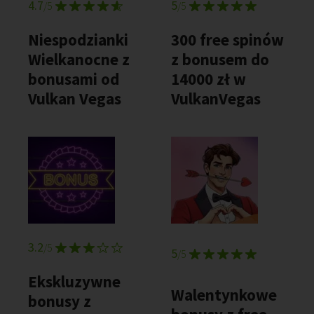
4.7
5
/5
/5
Niespodzianki
300 free spinów
Wielkanocne z
z bonusem do
bonusami od
14000 zł w
Vulkan Vegas
VulkanVegas
3.2
/5
5
/5
Ekskluzywne
Walentynkowe
bonusy z