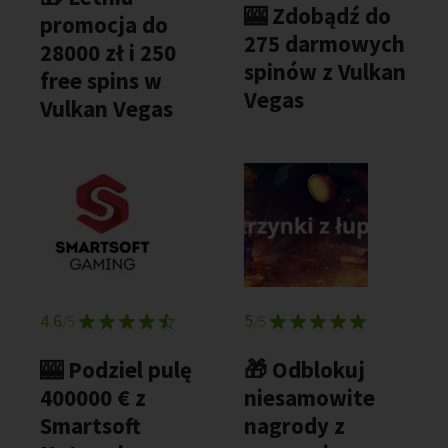
🎰 Zdobądź do
promocja do
275 darmowych
28000 zł i 250
spinów z Vulkan
free spins w
Vegas
Vulkan Vegas
4.6
5
/5
/5
🎰 Podziel pulę
🎁 Odblokuj
400000 € z
niesamowite
Smartsoft
nagrody z