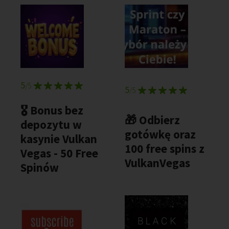
5
/5
5
/5
🎖️ Bonus bez
🎁 Odbierz
depozytu w
gotówkę oraz
kasynie Vulkan
100 free spins z
Vegas - 50 Free
VulkanVegas
Spinów