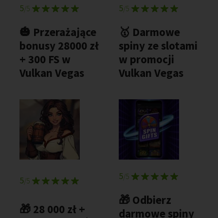
5
5
/5
/5
🎃 Przerażające
🥇 Darmowe
bonusy 28000 zł
spiny ze slotami
+ 300 FS w
w promocji
Vulkan Vegas
Vulkan Vegas
5
/5
5
/5
🎁 Odbierz
🎁 28 000 zł +
darmowe spiny