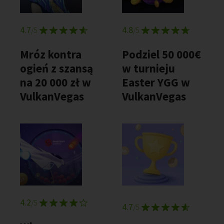
4.7
4.8
/5
/5
Mróz kontra
Podziel 50 000€
ogień z szansą
w turnieju
na 20 000 zł w
Easter YGG w
VulkanVegas
VulkanVegas
4.2
/5
4.7
/5