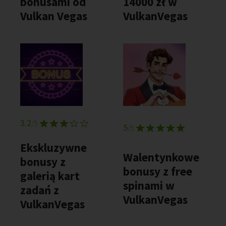
bonusami od
14000 zł w
Vulkan Vegas
VulkanVegas
3.2
/5
5
/5
Ekskluzywne
Walentynkowe
bonusy z
bonusy z free
galerią kart
spinami w
zadań z
VulkanVegas
VulkanVegas