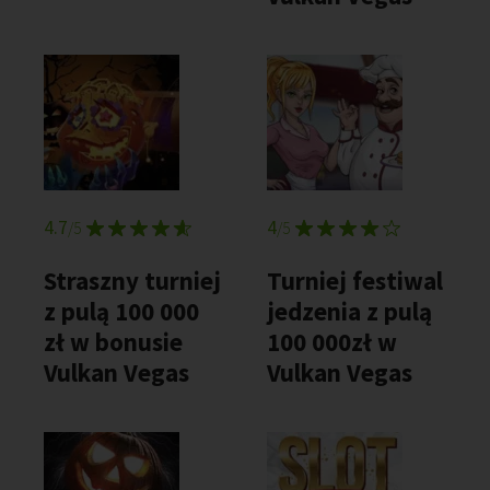
4.7
4
/5
/5
Straszny turniej
Turniej festiwal
z pulą 100 000
jedzenia z pulą
zł w bonusie
100 000zł w
Vulkan Vegas
Vulkan Vegas