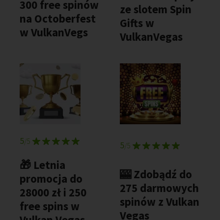
300 free spinów
ze slotem Spin
na Octoberfest
Gifts w
w VulkanVegs
VulkanVegas
5
/5
5
/5
🎁 Letnia
🎰 Zdobądź do
promocja do
275 darmowych
28000 zł i 250
spinów z Vulkan
free spins w
Vegas
Vulkan Vegas