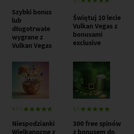
/5
Szybki bonus
Świętuj 10 lecie
lub
Vulkan Vegas z
długotrwałe
bonusami
wygrane z
exclusive
Vulkan Vegas
4.7
5
/5
/5
Niespodzianki
300 free spinów
Wielkanocne z
z bonusem do