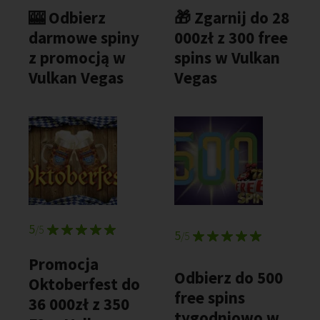
🎰 Odbierz
🎁 Zgarnij do 28
darmowe spiny
000zł z 300 free
z promocją w
spins w Vulkan
Vulkan Vegas
Vegas
5
/5
5
/5
Promocja
Odbierz do 500
Oktoberfest do
free spins
36 000zł z 350
tygodniowo w