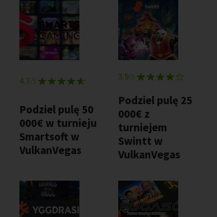
3.9
/5
4.7
/5
Podziel pulę 25
Podziel pulę 50
000€ z
000€ w turnieju
turniejem
Smartsoft w
Swintt w
VulkanVegas
VulkanVegas