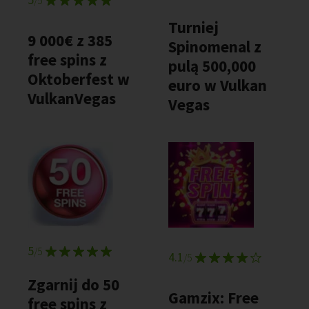
/5
Turniej
9 000€ z 385
Spinomenal z
free spins z
pulą 500,000
Oktoberfest w
euro w Vulkan
VulkanVegas
Vegas
5
/5
4.1
/5
Zgarnij do 50
Gamzix: Free
free spins z