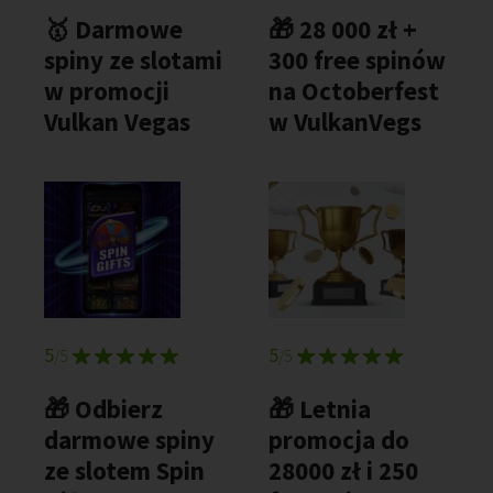
🥇 Darmowe
🎁 28 000 zł +
spiny ze slotami
300 free spinów
w promocji
na Octoberfest
Vulkan Vegas
w VulkanVegs
5
5
/5
/5
🎁 Odbierz
🎁 Letnia
darmowe spiny
promocja do
ze slotem Spin
28000 zł i 250