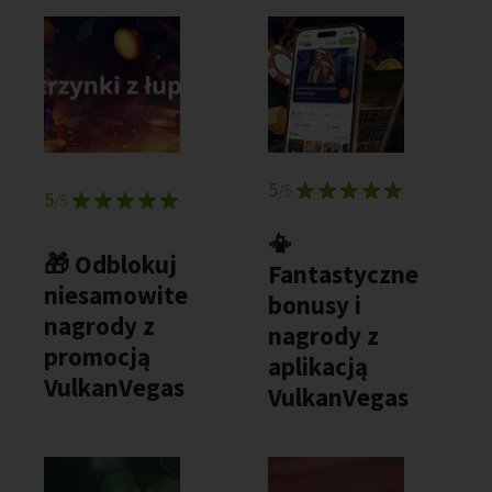
5
/5
5
/5
📳
🎁 Odblokuj
Fantastyczne
niesamowite
bonusy i
nagrody z
nagrody z
promocją
aplikacją
VulkanVegas
VulkanVegas