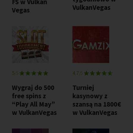
FS w Vulkan
VulkanVegas
Vegas
5
4.7
/5
/5
Wygraj do 500
Turniej
free spins z
kasynowy z
“Play All May”
szansą na 1800€
w VulkanVegas
w VulkanVegas