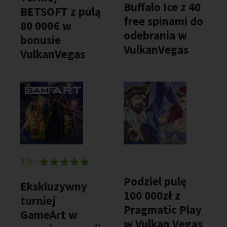
Buffalo Ice z 40
BETSOFT z pulą
free spinami do
80 000€ w
odebrania w
bonusie
VulkanVegas
VulkanVegas
4.9
/5
Podziel pulę
Ekskluzywny
100 000zł z
turniej
Pragmatic Play
GameArt w
w Vulkan Vegas