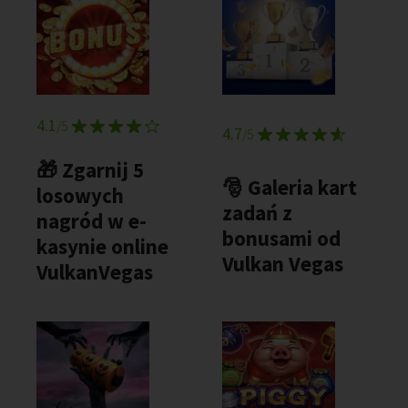
4.1
/5
4.7
/5
🎁 Zgarnij 5
🎅 Galeria kart
losowych
zadań z
nagród w e-
bonusami od
kasynie online
Vulkan Vegas
VulkanVegas