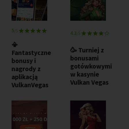
5
/5
4.3
/5
📳
🥳 Turniej z
Fantastyczne
bonusami
bonusy i
gotówkowymi
nagrody z
w kasynie
aplikacją
Vulkan Vegas
VulkanVegas