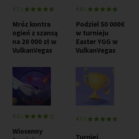
4.7
4.8
/5
/5
Mróz kontra
Podziel 50 000€
ogień z szansą
w turnieju
na 20 000 zł w
Easter YGG w
VulkanVegas
VulkanVegas
4.2
/5
4.7
/5
Wiosenny
Turniej