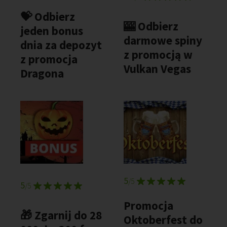
💝 Odbierz
🎰 Odbierz
jeden bonus
darmowe spiny
dnia za depozyt
z promocją w
z promocja
Vulkan Vegas
Dragona
5
/5
5
/5
Promocja
🎁 Zgarnij do 28
Oktoberfest do