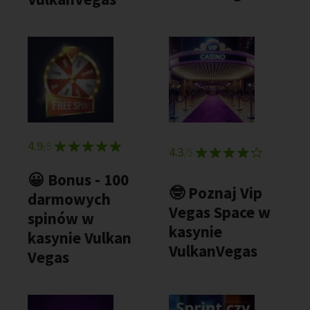
4.9
/5
4.3
/5
😀 Bonus - 100
🤓 Poznaj Vip
darmowych
Vegas Space w
spinów w
kasynie
kasynie Vulkan
VulkanVegas
Vegas