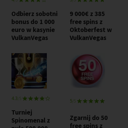
Odbierz sobotni
9 000€ z 385
bonus do 1 000
free spins z
euro w kasynie
Oktoberfest w
VulkanVegas
VulkanVegas
4.3
/5
5
/5
Turniej
Zgarnij do 50
Spinomenal z
free spins z