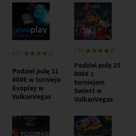
3.9
/5
4.2
/5
Podziel pulę 25
Podziel pulę 11
000€ z
000€ w turnieju
turniejem
Evoplay w
Swintt w
VulkanVegas
VulkanVegas