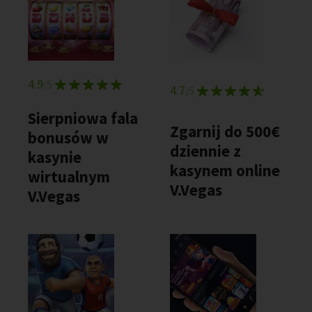
4.9
/5
4.7
/5
Sierpniowa fala
Zgarnij do 500€
bonusów w
dziennie z
kasynie
kasynem online
wirtualnym
V.Vegas
V.Vegas