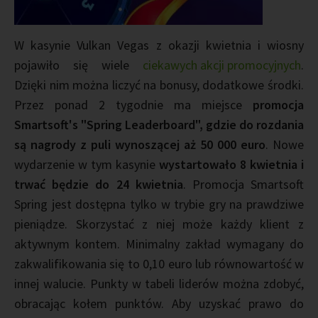
W kasynie Vulkan Vegas z okazji kwietnia i wiosny
pojawiło się wiele
ciekawych akcji promocyjnych
.
Dzięki nim można liczyć na bonusy, dodatkowe środki.
Przez ponad 2 tygodnie ma miejsce
promocja
Smartsoft's "Spring Leaderboard", gdzie do rozdania
są nagrody z puli wynoszącej aż 50 000 euro
. Nowe
wydarzenie w tym kasynie
wystartowało 8 kwietnia i
trwać będzie do 24 kwietnia
. Promocja Smartsoft
Spring jest dostępna tylko w trybie gry na prawdziwe
pieniądze. Skorzystać z niej może każdy klient z
aktywnym kontem. Minimalny zakład wymagany do
zakwalifikowania się to 0,10 euro lub równowartość w
innej walucie. Punkty w tabeli liderów można zdobyć,
obracając kołem punktów. Aby uzyskać prawo do