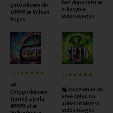
bez depozytu w
gotówkowy do
e-kasynie
1000€ w Vulkan
VulkanVegas
Vegas
4.7
/5
5
/5
📣
😁 Codzienne 35
Cotygodniowy
Free spins na
turniej z pulą
Joker Stoker w
40000 zł w
VulkanVegas
VulkanVegas