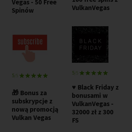
Vegas - 50 Free
VulkanVegas
Spinów
5
/5
5
/5
♥ Black Friday z
🎁 Bonus za
bonusami w
subskrypcje z
VulkanVegas -
nową promocją
32000 zł z 300
Vulkan Vegas
FS