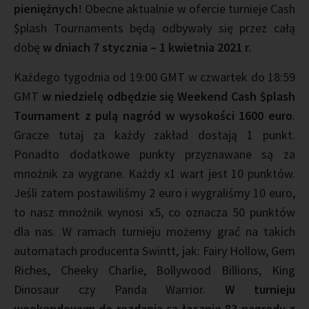
pieniężnych
! Obecne aktualnie w ofercie turnieje Cash
$plash Tournaments będą odbywały się przez całą
dobę
w dniach 7 stycznia – 1 kwietnia 2021 r.
Każdego tygodnia od 19:00 GMT w czwartek do 18:59
GMT
w niedzielę odbędzie się Weekend Cash $plash
Tournament z pulą nagród w wysokości 1600 euro
.
Gracze tutaj za każdy zakład dostają 1 punkt.
Ponadto dodatkowe punkty przyznawane są za
mnożnik za wygrane. Każdy x1 wart jest 10 punktów.
Jeśli zatem postawiliśmy 2 euro i wygraliśmy 10 euro,
to nasz mnożnik wynosi x5, co oznacza 50 punktów
dla nas. W ramach turnieju możemy grać na takich
automatach producenta Swintt, jak: Fairy Hollow, Gem
Riches, Cheeky Charlie, Bollywood Billions, King
Dinosaur czy Panda Warrior.
W turnieju
weekendowym do rozdania są łącznie 83 nagrody z