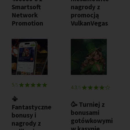
Smartsoft
nagrody z
Network
promocją
Promotion
VulkanVegas
5
/5
4.3
/5
📳
🥳 Turniej z
Fantastyczne
bonusami
bonusy i
gotówkowymi
nagrody z
w kasynie