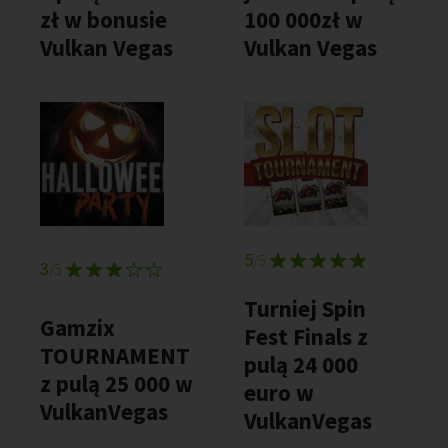
zł w bonusie
100 000zł w
Vulkan Vegas
Vulkan Vegas
5
/5
3
/5
Turniej Spin
Gamzix
Fest Finals z
TOURNAMENT
pulą 24 000
z pulą 25 000 w
euro w
VulkanVegas
VulkanVegas