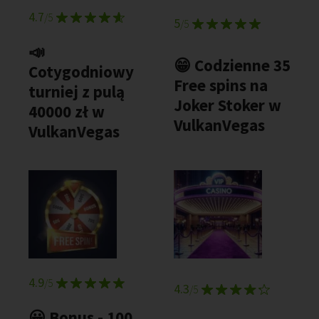
4.7
/5
5
/5
📣
😁 Codzienne 35
Cotygodniowy
Free spins na
turniej z pulą
Joker Stoker w
40000 zł w
VulkanVegas
VulkanVegas
4.9
/5
4.3
/5
😀 Bonus - 100