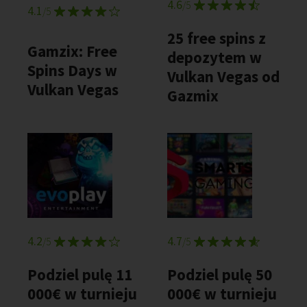
4.6
/5
4.1
/5
25 free spins z
Gamzix: Free
depozytem w
Spins Days w
Vulkan Vegas od
Vulkan Vegas
Gazmix
4.2
4.7
/5
/5
Podziel pulę 11
Podziel pulę 50
000€ w turnieju
000€ w turnieju