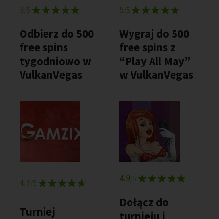
5
5
/5
/5
Odbierz do 500
Wygraj do 500
free spins
free spins z
tygodniowo w
“Play All May”
VulkanVegas
w VulkanVegas
4.9
/5
4.7
/5
Dołącz do
Turniej
turnieju i