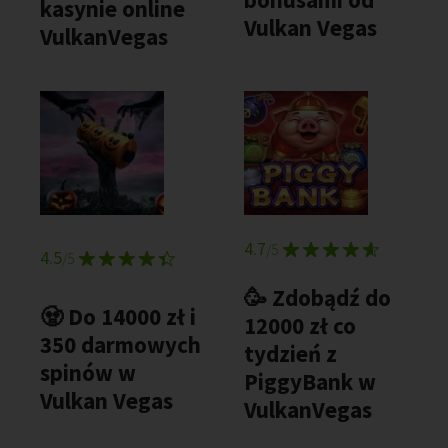
kasynie online
Vulkan Vegas
VulkanVegas
4.7
/5
4.5
/5
🥳 Zdobądź do
🧟 Do 14000 zł i
12000 zł co
350 darmowych
tydzień z
spinów w
PiggyBank w
Vulkan Vegas
VulkanVegas