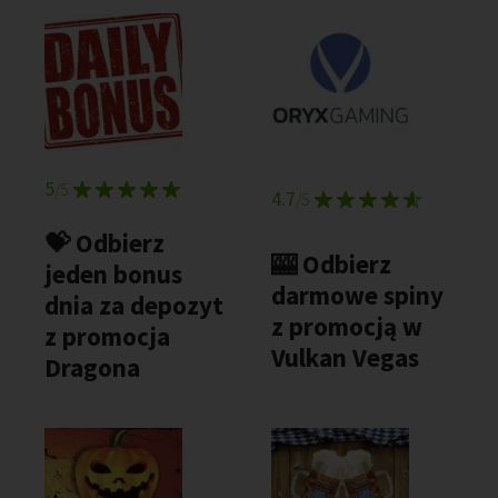
5
/5
4.7
/5
💝 Odbierz
🎰 Odbierz
jeden bonus
darmowe spiny
dnia za depozyt
z promocją w
z promocja
Vulkan Vegas
Dragona