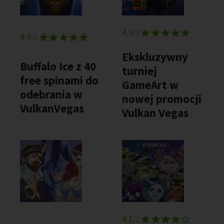
4.9
/5
4.9
/5
Ekskluzywny
Buffalo Ice z 40
turniej
free spinami do
GameArt w
odebrania w
nowej promocji
VulkanVegas
Vulkan Vegas
4.1
/5