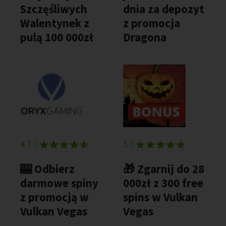
Szczęśliwych
dnia za depozyt
Walentynek z
z promocja
pulą 100 000zł
Dragona
4.7
5
/5
/5
🎰 Odbierz
🎁 Zgarnij do 28
darmowe spiny
000zł z 300 free
z promocją w
spins w Vulkan
Vulkan Vegas
Vegas