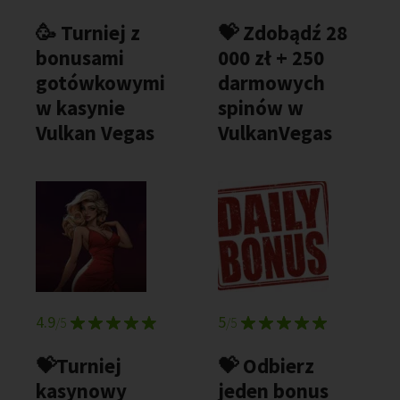
🥳 Turniej z
💝 Zdobądź 28
bonusami
000 zł + 250
gotówkowymi
darmowych
w kasynie
spinów w
Vulkan Vegas
VulkanVegas
4.9
5
/5
/5
💝Turniej
💝 Odbierz
kasynowy
jeden bonus