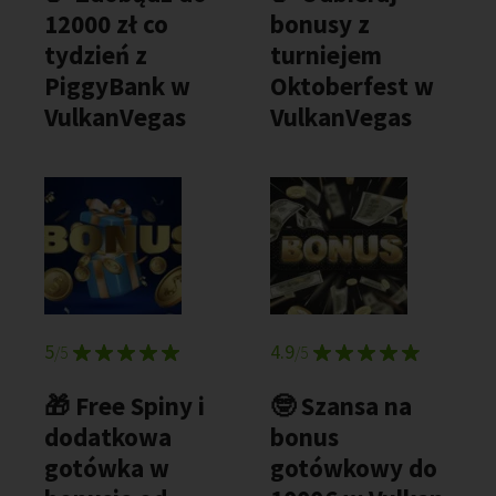
12000 zł co
bonusy z
tydzień z
turniejem
PiggyBank w
Oktoberfest w
VulkanVegas
VulkanVegas
5
4.9
/5
/5
🎁 Free Spiny i
🤓 Szansa na
dodatkowa
bonus
gotówka w
gotówkowy do