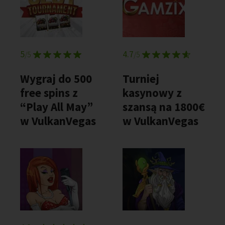
5
4.7
/5
/5
Wygraj do 500
Turniej
free spins z
kasynowy z
“Play All May”
szansą na 1800€
w VulkanVegas
w VulkanVegas