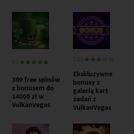
3.2
/5
5
/5
Ekskluzywne
300 free spinów
bonusy z
z bonusem do
galerią kart
14000 zł w
zadań z
VulkanVegas
VulkanVegas