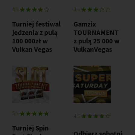
4
3
/5
/5
Turniej festiwal
Gamzix
jedzenia z pulą
TOURNAMENT
100 000zł w
z pulą 25 000 w
Vulkan Vegas
VulkanVegas
5
/5
4
/5
Turniej Spin
Odbierz sobotni