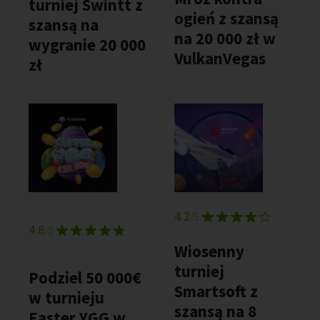
turniej Swintt z
ogień z szansą
szansą na
na 20 000 zł w
wygranie 20 000
VulkanVegas
zł
4.2
/5
4.8
/5
Wiosenny
turniej
Podziel 50 000€
Smartsoft z
w turnieju
szansą na 8
Easter YGG w