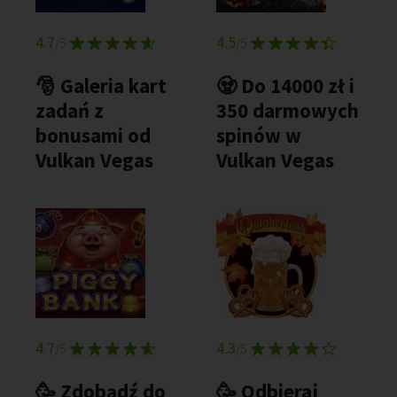
4.7
4.5
/5
/5
🎅 Galeria kart
🧟 Do 14000 zł i
zadań z
350 darmowych
bonusami od
spinów w
Vulkan Vegas
Vulkan Vegas
4.7
4.3
/5
/5
🥳 Zdobądź do
🥳 Odbieraj