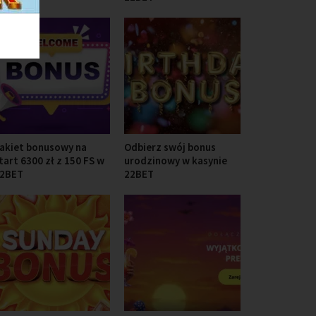
akiet bonusowy na
Odbierz swój bonus
tart 6300 zł z 150 FS w
urodzinowy w kasynie
2BET
22BET