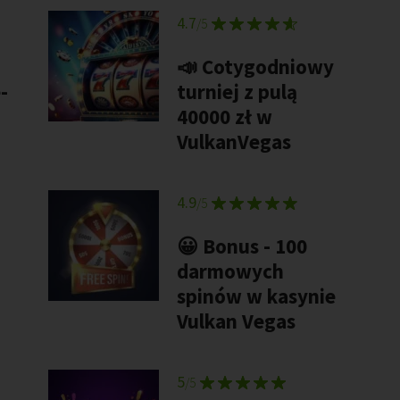
4.7
/5
📣 Cotygodniowy
-
turniej z pulą
40000 zł w
VulkanVegas
4.9
/5
😀 Bonus - 100
darmowych
spinów w kasynie
Vulkan Vegas
5
/5