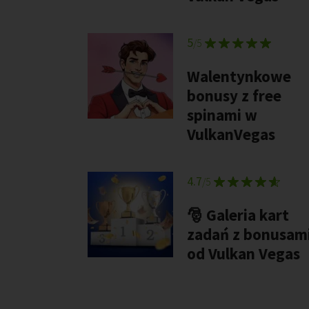
5
/5
Walentynkowe
bonusy z free
spinami w
VulkanVegas
4.7
/5
🎅 Galeria kart
zadań z bonusam
od Vulkan Vegas