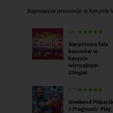
Najnowsze promocje w kasynie 
4.9
/5
Sierpniowa fala
bonusów w
kasynie
wirtualnym
V.Vegas
4.7
/5
Weekend Piłkarsk
z Pragmatic Play