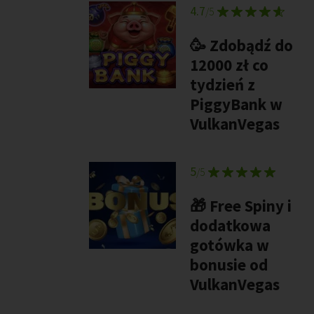
4.7
/5
🥳 Zdobądź do
12000 zł co
tydzień z
PiggyBank w
VulkanVegas
5
/5
🎁 Free Spiny i
dodatkowa
gotówka w
bonusie od
VulkanVegas