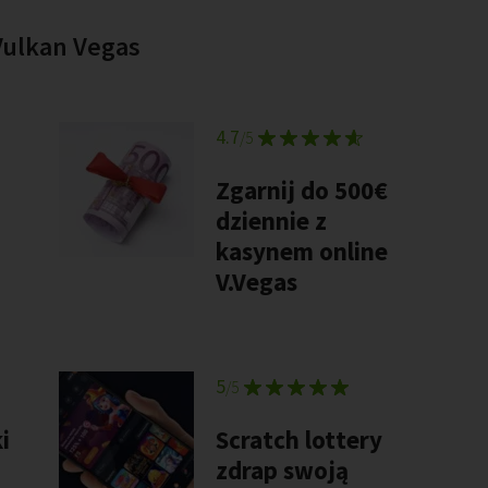
Vulkan Vegas
4.7
/5
Zgarnij do 500€
dziennie z
kasynem online
V.Vegas
5
/5
i
Scratch lottery
zdrap swoją