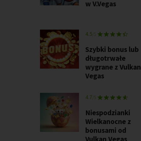
w V.Vegas
4.5
/5
Szybki bonus lub
długotrwałe
wygrane z Vulkan
Vegas
4.7
/5
Niespodzianki
Wielkanocne z
bonusami od
Vulkan Vegas