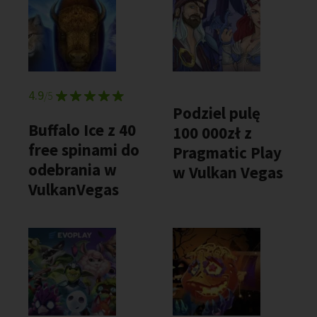
4.9
/5
Podziel pulę
Buffalo Ice z 40
100 000zł z
free spinami do
Pragmatic Play
odebrania w
w Vulkan Vegas
VulkanVegas