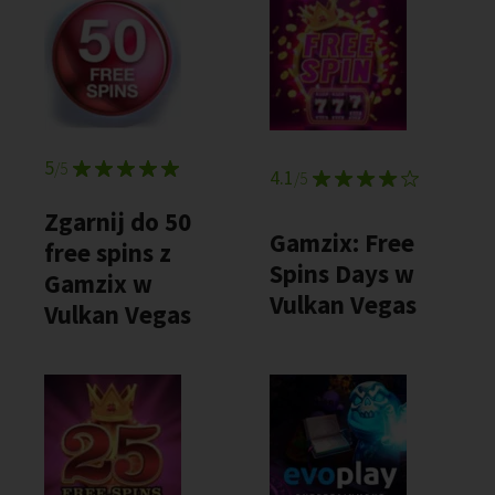
5
/5
4.1
/5
Zgarnij do 50
Gamzix: Free
free spins z
Spins Days w
Gamzix w
Vulkan Vegas
Vulkan Vegas