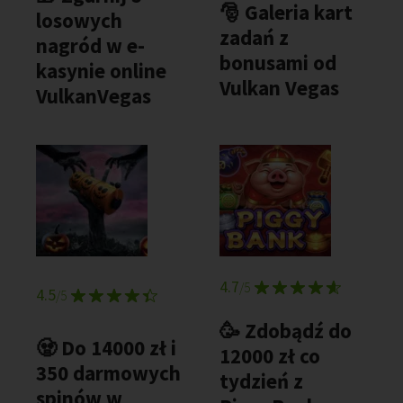
🎅 Galeria kart
losowych
zadań z
nagród w e-
bonusami od
kasynie online
Vulkan Vegas
VulkanVegas
4.7
/5
4.5
/5
🥳 Zdobądź do
🧟 Do 14000 zł i
12000 zł co
350 darmowych
tydzień z
spinów w