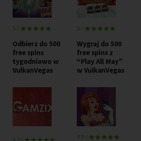
5
5
/5
/5
Odbierz do 500
Wygraj do 500
free spins
free spins z
tygodniowo w
“Play All May”
VulkanVegas
w VulkanVegas
4.9
/5
4.7
/5