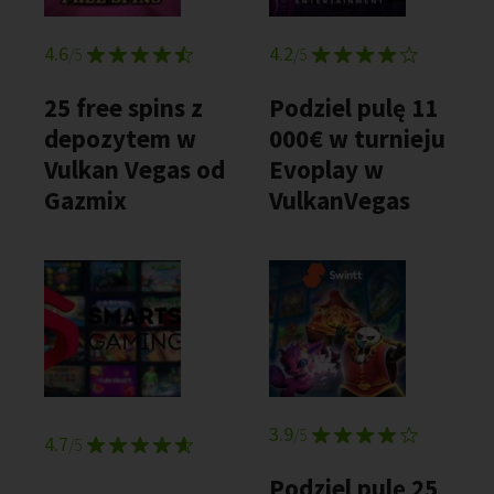
4.6
4.2
/5
/5
25 free spins z
Podziel pulę 11
depozytem w
000€ w turnieju
Vulkan Vegas od
Evoplay w
Gazmix
VulkanVegas
3.9
/5
4.7
/5
Podziel pulę 25