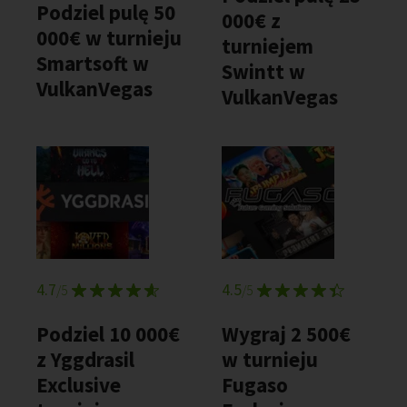
Podziel pulę 50
000€ z
000€ w turnieju
turniejem
Smartsoft w
Swintt w
VulkanVegas
VulkanVegas
4.7
4.5
/5
/5
Podziel 10 000€
Wygraj 2 500€
z Yggdrasil
w turnieju
Exclusive
Fugaso