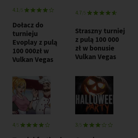
4.1
/5
4.7
/5
Dołacz do
Straszny turniej
turnieju
z pulą 100 000
Evoplay z pulą
zł w bonusie
100 000zł w
Vulkan Vegas
Vulkan Vegas
4
3
/5
/5