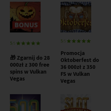
5
/5
5
/5
Promocja
🎁 Zgarnij do 28
Oktoberfest do
000zł z 300 free
36 000zł z 350
spins w Vulkan
FS w Vulkan
Vegas
Vegas