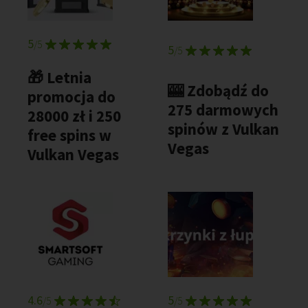
5
/5
5
/5
🎁 Letnia
🎰 Zdobądź do
promocja do
275 darmowych
28000 zł i 250
spinów z Vulkan
free spins w
Vegas
Vulkan Vegas
4.6
5
/5
/5