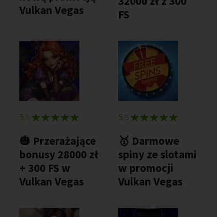
32000 zł z 300
Vulkan Vegas
FS
5
5
/5
/5
🎃 Przerażające
🥇 Darmowe
bonusy 28000 zł
spiny ze slotami
+ 300 FS w
w promocji
Vulkan Vegas
Vulkan Vegas