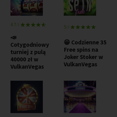
4.7
/5
5
/5
📣
😁 Codzienne 35
Cotygodniowy
Free spins na
turniej z pulą
Joker Stoker w
40000 zł w
VulkanVegas
VulkanVegas