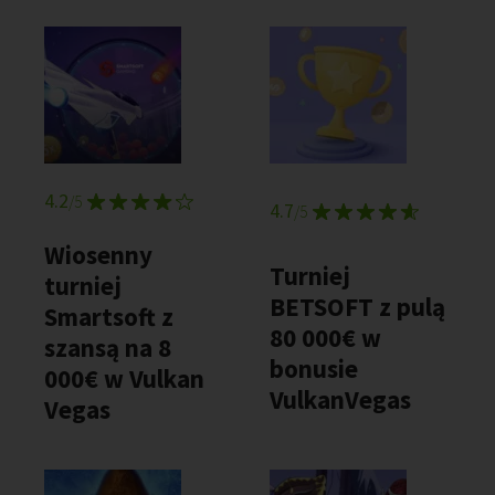
4.2
/5
4.7
/5
Wiosenny
Turniej
turniej
BETSOFT z pulą
Smartsoft z
80 000€ w
szansą na 8
bonusie
000€ w Vulkan
VulkanVegas
Vegas