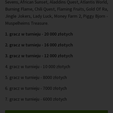
Sevens, African Sunset, Aladdins Quest, Atlantis World,
Burning Flame, Chili Quest, Flaming Fruits, Gold Of Ra,
Jingle Jokers, Lady Luck, Money Farm 2, Piggy Bjorn -
Muspelheims Treasure.
1. gracz w turnieju - 20 000 złotych
2. gracz w turnieju - 16 000 złotych
3. gracz w turnieju - 12 000 złotych
4. gracz w turnieju - 10 000 złotych
5. gracz w turnieju - 8000 złotych
6. gracz w turnieju - 7000 złotych
7. gracz w turnieju - 6000 złotych