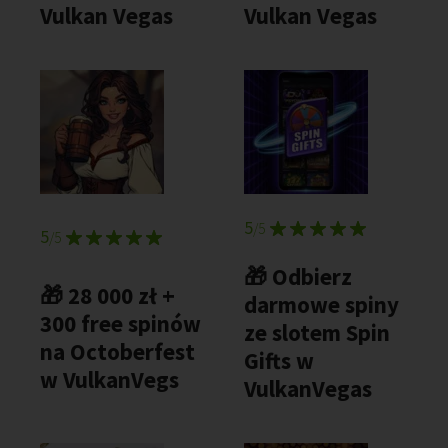
Vulkan Vegas
Vulkan Vegas
5
/5
5
/5
🎁 Odbierz
🎁 28 000 zł +
darmowe spiny
300 free spinów
ze slotem Spin
na Octoberfest
Gifts w
w VulkanVegs
VulkanVegas