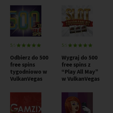
5
5
/5
/5
Odbierz do 500
Wygraj do 500
free spins
free spins z
tygodniowo w
“Play All May”
VulkanVegas
w VulkanVegas