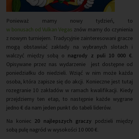
Ponieważ mamy nowy tydzień, to
w bonusach od Vulkan Vegas
znów mamy do czynienia
z nowym turniejem. Tradycyjnie zainteresowani gracze
mogą obstawiać zakłady na wybranych slotach i
walczyć między sobą o
nagrody z puli 10 000 €‎
.
Opisywane przez nas wydarzenie jest dostępne od
poniedziałku do niedzieli. Wziąć w nim może każda
osoba, która zapisze się do akcji. Konieczne jest tutaj
rozegranie 10 zakładów w ramach kwalifikacji. Kiedy
przejdziemy ten etap, to następnie każde wygrane
jedno €‎ da nam jeden punkt do tabeli liderów.
Na koniec
20 najlepszych graczy
podzieli między
sobą pulę nagród w wysokości 10 000 €‎.