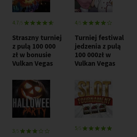
4.7
4
/5
/5
Straszny turniej
Turniej festiwal
z pulą 100 000
jedzenia z pulą
zł w bonusie
100 000zł w
Vulkan Vegas
Vulkan Vegas
5
/5
3
/5