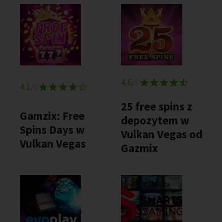
4.6
/5
4.1
/5
25 free spins z
Gamzix: Free
depozytem w
Spins Days w
Vulkan Vegas od
Vulkan Vegas
Gazmix