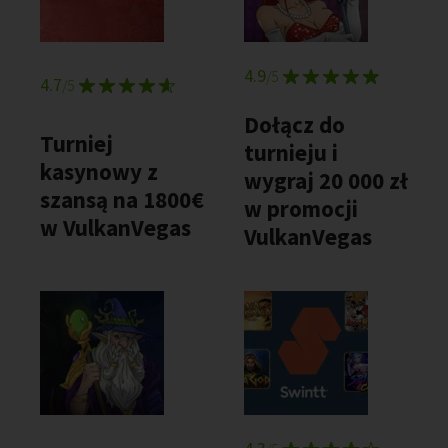
4.9
/5
4.7
/5
Dołącz do
Turniej
turnieju i
kasynowy z
wygraj 20 000 zł
szansą na 1800€
w promocji
w VulkanVegas
VulkanVegas