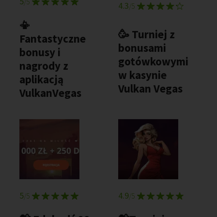
5
/5
4.3
/5
📳
🥳 Turniej z
Fantastyczne
bonusami
bonusy i
gotówkowymi
nagrody z
w kasynie
aplikacją
Vulkan Vegas
VulkanVegas
5
4.9
/5
/5