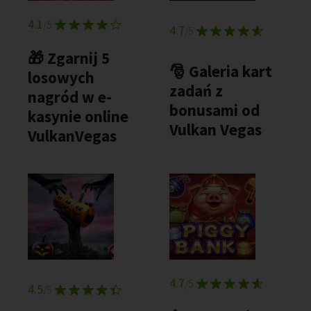
4.1
/5
4.7
/5
🎁 Zgarnij 5
🎅 Galeria kart
losowych
zadań z
nagród w e-
bonusami od
kasynie online
Vulkan Vegas
VulkanVegas
4.7
/5
4.5
/5