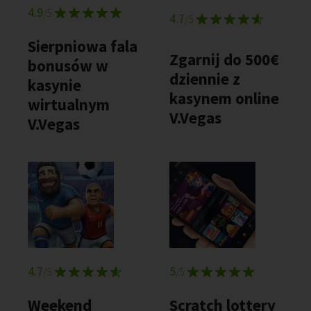
4.9
/5
4.7
/5
Sierpniowa fala
Zgarnij do 500€
bonusów w
dziennie z
kasynie
kasynem online
wirtualnym
V.Vegas
V.Vegas
4.7
5
/5
/5
Weekend
Scratch lottery