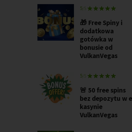
5
/5
🎁 Free Spiny i
dodatkowa
gotówka w
bonusie od
VulkanVegas
5
/5
🚨 50 free spins
bez depozytu w e
kasynie
VulkanVegas