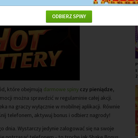
ODBIERZ SPINY
P
s
2
ód, które obejmują
darmowe spiny
czy pieniądze,
omocji można sprawdzić w regulaminie całej akcji.
zeka na graczy wyłącznie w mobilnej aplikacji. Równie
śnij telefonem, aktywuj bonus i odbierz nagrody!
 dnia. Wystarczy jedynie zalogować się na swoje
nie potrząsać telefonem - to trochę jak Shake Bonus