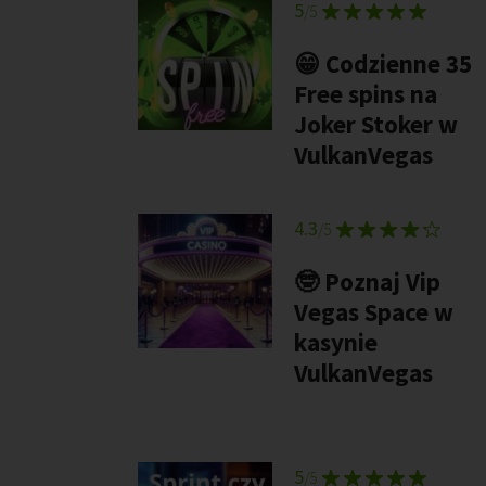
5
/5
😁 Codzienne 35
Free spins na
Joker Stoker w
VulkanVegas
4.3
/5
🤓 Poznaj Vip
Vegas Space w
kasynie
VulkanVegas
5
/5