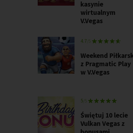
kasynie
wirtualnym
V.Vegas
4.7
/5
Weekend Piłkarsk
z Pragmatic Play
w V.Vegas
5
/5
Świętuj 10 lecie
Vulkan Vegas z
bonusami