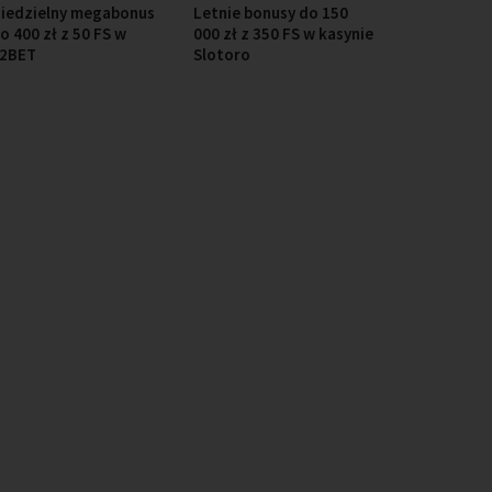
iedzielny megabonus
Letnie bonusy do 150
o 400 zł z 50 FS w
000 zł z 350 FS w kasynie
2BET
Slotoro