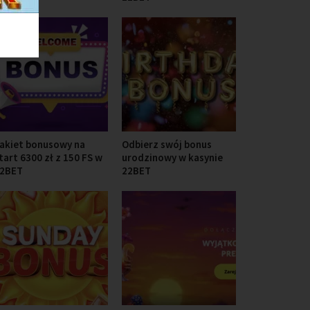
akiet bonusowy na
Odbierz swój bonus
tart 6300 zł z 150 FS w
urodzinowy w kasynie
2BET
22BET