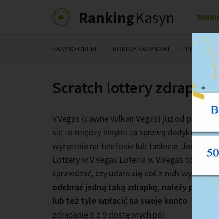
Ranking
Kasyn
RANKI
KASYNO ONLINE
BONUSY KASYNOWE
PROMOCJE 
Scratch lottery zdrap s
V.Vegas (dawne Vulkan Vegas) już od pewnego
się to między innymi za sprawą dedykowanych
wyłącznie na telefonie lub tablecie. Jedną z t
Lottery w V.Vegas Loteria w V.Vegas to specja
sprawdzać, czy udało się coś z nich wygrać. 
odebrać jedną taką zdrapkę, należy postaw
lub też tyle wpłacić na swoje konto
. Potem 
zdrapanie 3 z 9 dostępnych pól.