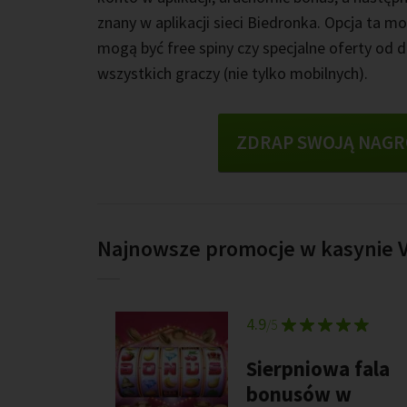
znany w aplikacji sieci Biedronka. Opcja ta 
mogą być free spiny czy specjalne oferty od
wszystkich graczy (nie tylko mobilnych).
ZDRAP SWOJĄ NAGR
Najnowsze promocje w kasynie 
4.9
/5
Sierpniowa fala
bonusów w