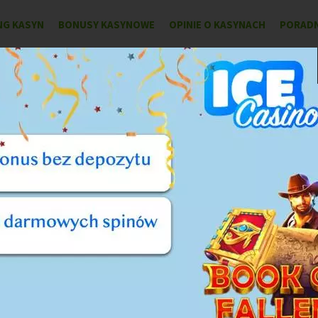
NG KASYN
BONUSY KASYNOWE
OPINIE O KASYNACH
PORADN
VULKAN VEGAS
woją nagrodę z Vulkan Vegas
 czasu mocno promuje swoją aplikację mobilną. Dzieje
 promocji, z których można właśnie skorzystać
akich promocji jest
zdrapka z nagrodami
. Scratch
lna akcja, dzięki której to można kupować zdrapki i
Można ją znaleźć w menu głównym aplikacji.
Aby
ić w kasynie zakłady na kwotę minimum 20 złotych
E
otwiera się menu ze zdrapką i naszym zadaniem jest
C