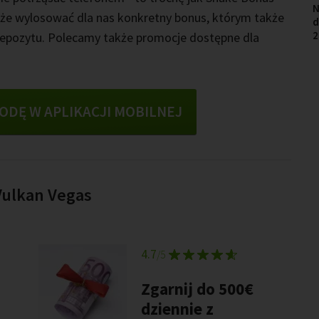
N
może wylosować dla nas konkretny bonus, którym także
d
2
 depozytu. Polecamy także promocje dostępne dla
ODĘ W APLIKACJI MOBILNEJ
Vulkan Vegas
4.7
/5
Zgarnij do 500€
dziennie z