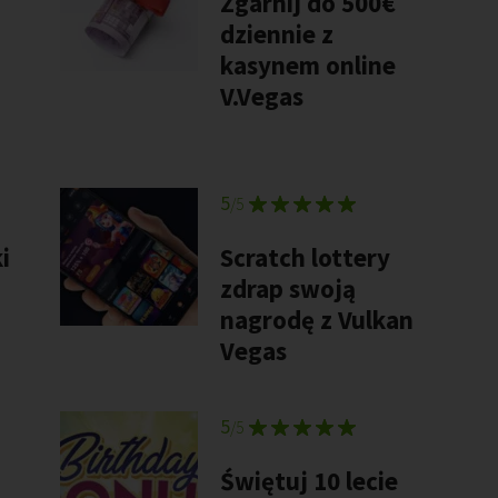
Zgarnij do 500€
dziennie z
kasynem online
V.Vegas
5
/5
i
Scratch lottery
zdrap swoją
nagrodę z Vulkan
Vegas
5
/5
Świętuj 10 lecie