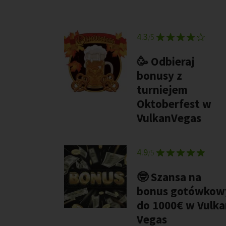
4.3
/5
🥳 Odbieraj
bonusy z
turniejem
Oktoberfest w
VulkanVegas
4.9
/5
🤓 Szansa na
bonus gotówkow
do 1000€ w Vulka
Vegas