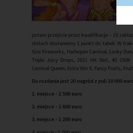
potem przejście przez kwalifikacje – 10 zakł
slotach dostaniemy 1 punkt do tabeli. W trak
Size Fireworks, Harlequin Carnival, Lucky Dur
Triple Juicy Drops, 2021 Hit Slot, 40 Chilli
Carnival Queen, Extra Win X, Fancy Fruits, Frui
Do rozdania jest 20 nagród z puli 10 000 eur
1. miejsce - 2 500 euro
2. miejsce - 1 600 euro
3. miejsce - 1 200 euro
4. miejsce - 1 000 euro