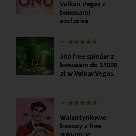
Vulkan Vegas z
bonusami
exclusive
5
/5
300 free spinów z
bonusem do 14000
zł w VulkanVegas
5
/5
Walentynkowe
bonusy z free
spinami w