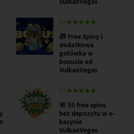
VulkanVegas
5
/5
🎁 Free Spiny i
dodatkowa
gotówka w
bonusie od
VulkanVegas
5
/5
🚨 50 free spins
y
bez depozytu w e-
n
kasynie
VulkanVegas