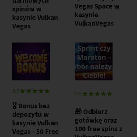
darmowych
Vegas Space w
spinów w
kasynie
kasynie Vulkan
VulkanVegas
Vegas
5
/5
5
/5
🎖️ Bonus bez
🎁 Odbierz
depozytu w
gotówkę oraz
kasynie Vulkan
100 free spins z
Vegas - 50 Free