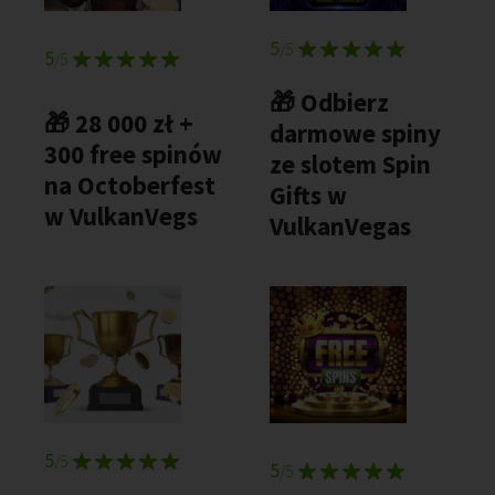
5
/5
5
/5
🎁 Odbierz
🎁 28 000 zł +
darmowe spiny
300 free spinów
ze slotem Spin
na Octoberfest
Gifts w
w VulkanVegs
VulkanVegas
5
/5
5
/5