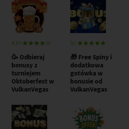
4.3
5
/5
/5
🥳 Odbieraj
🎁 Free Spiny i
bonusy z
dodatkowa
turniejem
gotówka w
Oktoberfest w
bonusie od
VulkanVegas
VulkanVegas