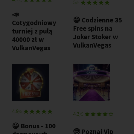
5
/5
📣
😁 Codzienne 35
Cotygodniowy
Free spins na
turniej z pulą
Joker Stoker w
40000 zł w
VulkanVegas
VulkanVegas
4.9
/5
4.3
/5
😀 Bonus - 100
🤓 Poznaj Vip