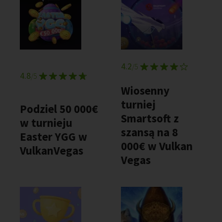
4.2
/5
4.8
/5
Wiosenny
turniej
Podziel 50 000€
Smartsoft z
w turnieju
szansą na 8
Easter YGG w
000€ w Vulkan
VulkanVegas
Vegas