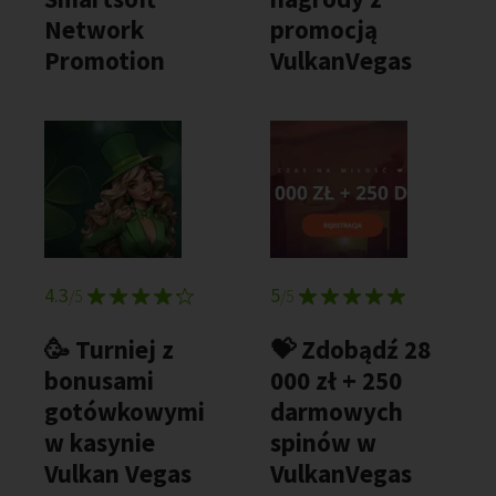
Network
promocją
Promotion
VulkanVegas
4.3
5
/5
/5
🥳 Turniej z
💝 Zdobądź 28
bonusami
000 zł + 250
gotówkowymi
darmowych
w kasynie
spinów w
Vulkan Vegas
VulkanVegas