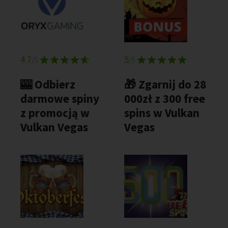
4.7
5
/5
/5
🎰 Odbierz
🎁 Zgarnij do 28
darmowe spiny
000zł z 300 free
z promocją w
spins w Vulkan
Vulkan Vegas
Vegas