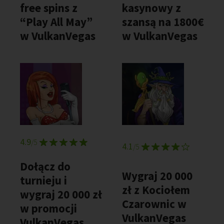
free spins z
kasynowy z
“Play All May”
szansą na 1800€
w VulkanVegas
w VulkanVegas
4.9
/5
4.1
/5
Dołącz do
Wygraj 20 000
turnieju i
zł z Kociołem
wygraj 20 000 zł
Czarownic w
w promocji
VulkanVegas
VulkanVegas