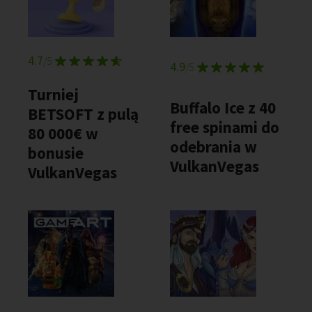
4.7
/5
4.9
/5
Turniej
Buffalo Ice z 40
BETSOFT z pulą
free spinami do
80 000€ w
odebrania w
bonusie
VulkanVegas
VulkanVegas