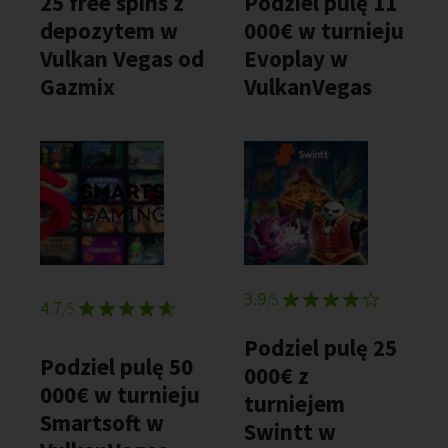
25 free spins z
Podziel pulę 11
depozytem w
000€ w turnieju
Vulkan Vegas od
Evoplay w
Gazmix
VulkanVegas
3.9
/5
4.7
/5
Podziel pulę 25
Podziel pulę 50
000€ z
000€ w turnieju
turniejem
Smartsoft w
Swintt w