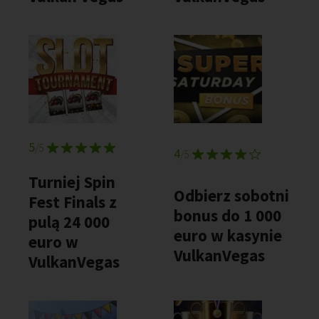
5
/5
4
/5
Turniej Spin
Odbierz sobotni
Fest Finals z
bonus do 1 000
pulą 24 000
euro w kasynie
euro w
VulkanVegas
VulkanVegas