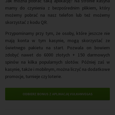
Jak można pobrać taką aplikację? Na stronie kasyna
mamy do czynienia z bezpośrednim plikiem, który
możemy pobrać na nasz telefon lub też możemy
skorzystać z kodu QR.
Przypominamy przy tym, że osoby, które jeszcze nie
mają konta w tym kasynie, mogą skorzystać ze
świetnego pakietu na start. Pozwala on bowiem
zdobyć nawet do 6000 złotych + 150 darmowych
spinów na kilka popularnych slotów. Później zaś w
kasynie, także i mobilnym, można liczyć na dodatkowe
promocje, turnieje czy loterie.
ODBIERZ BONUS Z APLIKACJĄ VULKANVEGAS