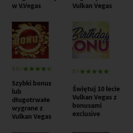
w V.Vegas
Vulkan Vegas
4.5
/5
5
/5
Szybki bonus
Świętuj 10 lecie
lub
Vulkan Vegas z
długotrwałe
bonusami
wygrane z
exclusive
Vulkan Vegas