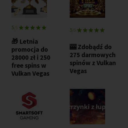
5
/5
5
/5
🎁 Letnia
🎰 Zdobądź do
promocja do
275 darmowych
28000 zł i 250
spinów z Vulkan
free spins w
Vegas
Vulkan Vegas