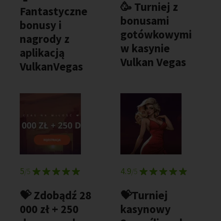
🥳 Turniej z
Fantastyczne
bonusami
bonusy i
gotówkowymi
nagrody z
w kasynie
aplikacją
Vulkan Vegas
VulkanVegas
5
4.9
/5
/5
💝 Zdobądź 28
💝Turniej
000 zł + 250
kasynowy