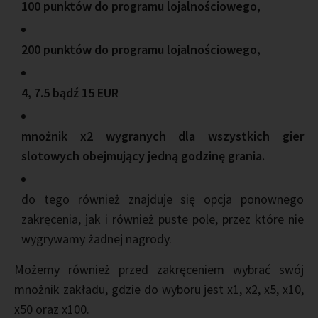
100 punktów do programu lojalnościowego,
200 punktów do programu lojalnościowego,
4, 7.5 bądź 15 EUR
mnożnik x2 wygranych dla wszystkich gier
slotowych obejmujący jedną godzinę grania.
do tego również znajduje się opcja ponownego
zakręcenia, jak i również puste pole, przez które nie
wygrywamy żadnej nagrody.
Możemy również przed zakręceniem wybrać swój
mnożnik zakładu, gdzie do wyboru jest x1, x2, x5, x10,
x50 oraz x100.