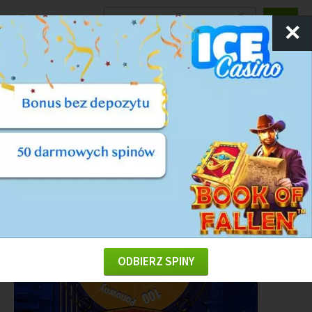
Ranking
Kasyn
✕
KASYNO ONLINE
BONUSY KASYNOWE
PROMOCJE VULKAN 
Koło fortuny Vulkan Vegas z szansą na
nagrody
ODBIERZ SPINY