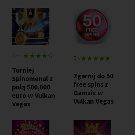
4.3
/5
5
/5
Turniej
Zgarnij do 50
Spinomenal z
free spins z
pulą 500,000
Gamzix w
euro w Vulkan
Vulkan Vegas
Vegas