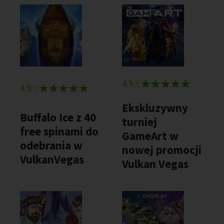
4.9
/5
4.9
/5
Ekskluzywny
Buffalo Ice z 40
turniej
free spinami do
GameArt w
odebrania w
nowej promocji
VulkanVegas
Vulkan Vegas