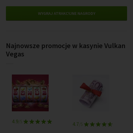
WYGRAJ ATRAKCYJNE NAGRODY
Najnowsze promocje w kasynie Vulkan
Vegas
4.9
/5
4.7
/5