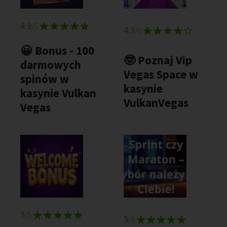
4.9
/5
4.3
/5
😀 Bonus - 100
🤓 Poznaj Vip
darmowych
Vegas Space w
spinów w
kasynie
kasynie Vulkan
VulkanVegas
Vegas
5
/5
5
/5