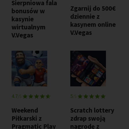
Sierpniowa fala
Zgarnij do 500€
bonusów w
dziennie z
kasynie
kasynem online
wirtualnym
V.Vegas
V.Vegas
4.7
5
/5
/5
Weekend
Scratch lottery
Piłkarski z
zdrap swoją
Pragmatic Play
nagrodę z