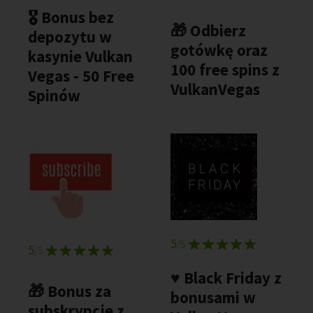
🎖️ Bonus bez
🎁 Odbierz
depozytu w
gotówkę oraz
kasynie Vulkan
100 free spins z
Vegas - 50 Free
VulkanVegas
Spinów
5
/5
5
/5
♥ Black Friday z
🎁 Bonus za
bonusami w
subskrypcje z