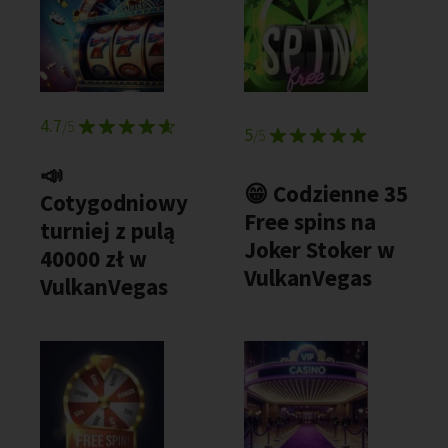
4.7
/5
5
/5
📣
😁 Codzienne 35
Cotygodniowy
Free spins na
turniej z pulą
Joker Stoker w
40000 zł w
VulkanVegas
VulkanVegas