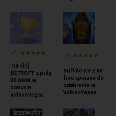
4.7
/5
4.9
/5
Turniej
Buffalo Ice z 40
BETSOFT z pulą
free spinami do
80 000€ w
odebrania w
bonusie
VulkanVegas
VulkanVegas