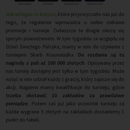
VulkanVegas to kasyno
, które przyzwyczaiło nas już do
tego, że regularnie wprowadza u siebie ciekawe
promocje i turnieje. Zwłaszcza te drugie cieszą się
sporym powodzeniem. W tym tygodniu ze względu na
Dzień Świętego Patryka, mamy w nim do czynienia z
turniejem Skarb Krasnoludka.
Do rozdania są tu
nagrody z puli aż 100 000 złotych
. Opisywany przez
nas turniej dostępny jest tylko w tym tygodniu. Może
wziąć w nim udział każdy z graczy, który zapisze się do
akcji. Najpierw mamy kwalifikacje do turnieju, gdzie
trzeba obstawić 10 zakładów za prawdziwe
pieniądze
. Potem zaś już jako uczestnik turnieju za
każde wygrane 5 złotych na zakładach dostaniemy 1
punkt do tabeli.