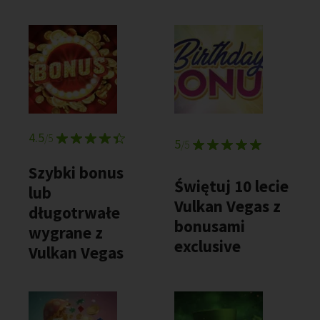
4.5
/5
5
/5
Szybki bonus
Świętuj 10 lecie
lub
Vulkan Vegas z
długotrwałe
bonusami
wygrane z
exclusive
Vulkan Vegas