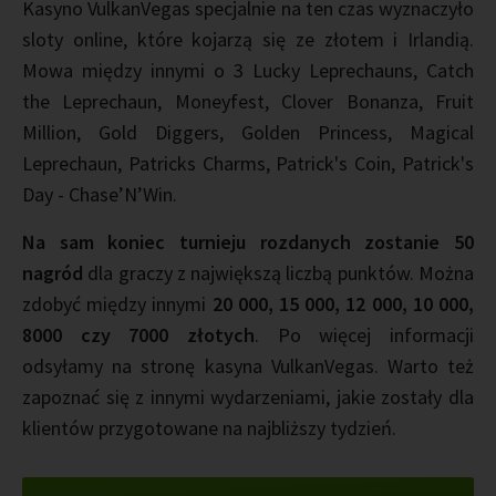
Kasyno VulkanVegas specjalnie na ten czas wyznaczyło
sloty online, które kojarzą się ze złotem i Irlandią.
Mowa między innymi o 3 Lucky Leprechauns, Catch
the Leprechaun, Moneyfest, Clover Bonanza, Fruit
Million, Gold Diggers, Golden Princess, Magical
Leprechaun, Patricks Charms, Patrick's Coin, Patrick's
Day - Chase’N’Win.
Na sam koniec turnieju rozdanych zostanie 50
nagród
dla graczy z największą liczbą punktów. Można
zdobyć między innymi
20 000, 15 000, 12 000, 10 000,
8000 czy 7000 złotych
. Po więcej informacji
odsyłamy na stronę kasyna VulkanVegas. Warto też
zapoznać się z innymi wydarzeniami, jakie zostały dla
klientów przygotowane na najbliższy tydzień.