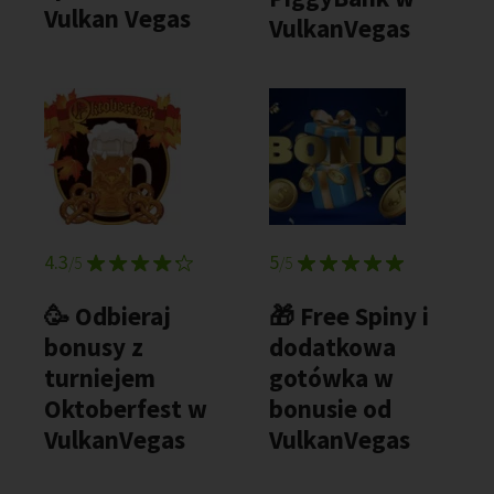
Vulkan Vegas
VulkanVegas
4.3
5
/5
/5
🥳 Odbieraj
🎁 Free Spiny i
bonusy z
dodatkowa
turniejem
gotówka w
Oktoberfest w
bonusie od
VulkanVegas
VulkanVegas