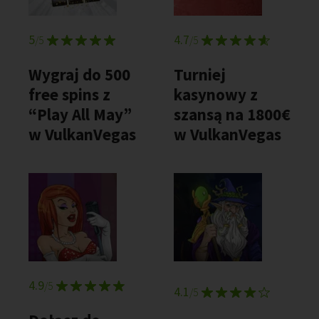
5
4.7
/5
/5
Wygraj do 500
Turniej
free spins z
kasynowy z
“Play All May”
szansą na 1800€
w VulkanVegas
w VulkanVegas
4.9
/5
4.1
/5