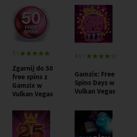
5
/5
4.1
/5
Zgarnij do 50
Gamzix: Free
free spins z
Spins Days w
Gamzix w
Vulkan Vegas
Vulkan Vegas