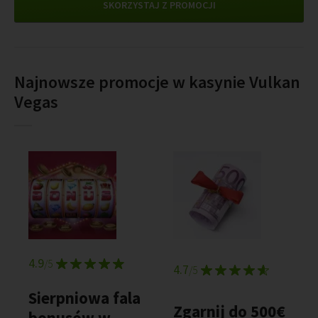
SKORZYSTAJ Z PROMOCJI
Najnowsze promocje w kasynie Vulkan
Vegas
4.9
/5
4.7
/5
Sierpniowa fala
Zgarnij do 500€
bonusów w