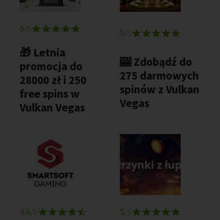
5
/5
5
/5
🎁 Letnia
🎰 Zdobądź do
promocja do
275 darmowych
28000 zł i 250
spinów z Vulkan
free spins w
Vegas
Vulkan Vegas
4.6
5
/5
/5