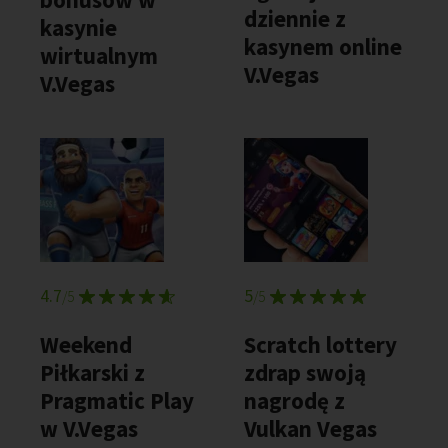
dziennie z
kasynie
kasynem online
wirtualnym
V.Vegas
V.Vegas
4.7
5
/5
/5
Weekend
Scratch lottery
Piłkarski z
zdrap swoją
Pragmatic Play
nagrodę z
w V.Vegas
Vulkan Vegas