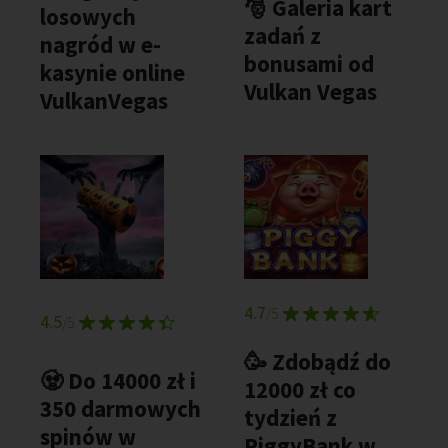
🎅 Galeria kart
losowych
zadań z
nagród w e-
bonusami od
kasynie online
Vulkan Vegas
VulkanVegas
4.7
/5
4.5
/5
🥳 Zdobądź do
🧟 Do 14000 zł i
12000 zł co
350 darmowych
tydzień z
spinów w
PiggyBank w