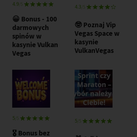
4.9
/5
4.3
/5
😀 Bonus - 100
🤓 Poznaj Vip
darmowych
Vegas Space w
spinów w
kasynie
kasynie Vulkan
VulkanVegas
Vegas
5
/5
5
/5
🎖️ Bonus bez