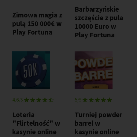
Barbarzyńskie
Zimowa magia z
szczęście z pula
pulą 150 000€ w
10000 Euro w
Play Fortuna
Play Fortuna
4.6
5
/5
/5
Loteria
Turniej powder
"Flirtelność" w
barrel w
kasynie online
kasynie online