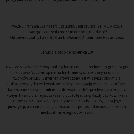
WAŻNE: Pamiętaj, że hazard uzależnia. Jeśli czujesz, że Ty lub ktoś z
Twojego otoczenia może mieć problem odwiedź
Odpowiedzialny hazard
|
GambleAware
|
Anonimowi Hazardziści
Serwis dla osób pełnoletnich 18+
UWAGA: Serwis internetowy ranking-kasyn.com nie zachęca do grania w gry
hazardowe. Wszelkie opinie na tej stronie są subiektywnymi opiniami
twórców Serwisu. Serwis ten prowadzony jest w języku polskim dla
polskojęzycznych użytkowników, którzy przebywają w krajach, w których
korzystanie z hazardu online jest dozwolone. Jeśli przebywasz w kraju, w
którym hazard online jest zakazany opuść tę stronę. Każdy użytkownik ma
obowiązek sprawdzić, czy korzystanie z Serwisu jest legalne w jego
jurysdykcji, a serwis ranking-kasyn.com nie ponosi odpowiedzialności za
niedopełnienie tego obowiązku.