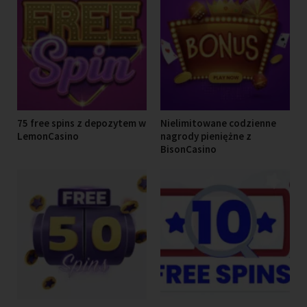
75 free spins z depozytem w
Nielimitowane codzienne
LemonCasino
nagrody pieniężne z
BisonCasino