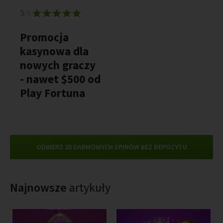
5
/5
Promocja
kasynowa dla
nowych graczy
- nawet $500 od
Play Fortuna
ODBIERZ 20 DARMOWYCH SPINÓW BEZ DEPOZYTU
Najnowsze
artykuły