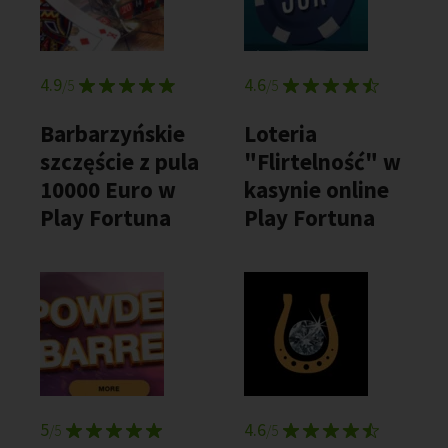
4.9
4.6
/5
/5
Barbarzyńskie
Loteria
szczęście z pula
"Flirtelność" w
10000 Euro w
kasynie online
Play Fortuna
Play Fortuna
5
4.6
/5
/5