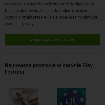
zestawieniem nagród po które możecie sięgnąć. W
ten sposób dowiecie się, co dokładnie możecie
wygrać oraz jak prezentuje się pełna lista możliwości,
warunki i zasady.
WYGRAJ CZĘŚĆ Z PULI 150 000€.
Najnowsze promocje w kasynie Play
Fortuna