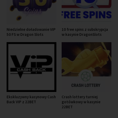
Niedzielne doładowanie VIP
10 free spins z subskrypcja
50 FS w Dragon Slots
w kasynie DragonSlots
Ekskluzywny kasynowy Cash
Crash lottery turniej
Back VIP z 22BET
gotówkowy w kasynie
22BET