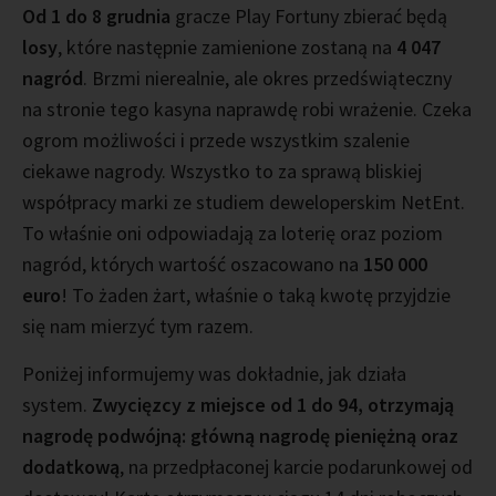
Od 1 do 8 grudnia
gracze Play Fortuny zbierać będą
losy
, które następnie zamienione zostaną na
4 047
nagród
. Brzmi nierealnie, ale okres przedświąteczny
na stronie tego kasyna naprawdę robi wrażenie. Czeka
ogrom możliwości i przede wszystkim szalenie
ciekawe nagrody. Wszystko to za sprawą bliskiej
współpracy marki ze studiem deweloperskim NetEnt.
To właśnie oni odpowiadają za loterię oraz poziom
nagród, których wartość oszacowano na
150 000
euro
! To żaden żart, właśnie o taką kwotę przyjdzie
się nam mierzyć tym razem.
Poniżej informujemy was dokładnie, jak działa
system.
Zwycięzcy z miejsce od 1 do 94, otrzymają
nagrodę podwójną: główną nagrodę pieniężną oraz
dodatkową
, na przedpłaconej karcie podarunkowej od