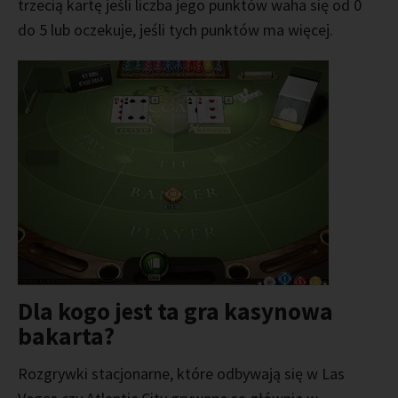
trzecią kartę jeśli liczba jego punktów waha się od 0
do 5 lub oczekuje, jeśli tych punktów ma więcej.
Dla kogo jest ta gra kasynowa
bakarta?
Rozgrywki stacjonarne, które odbywają się w Las