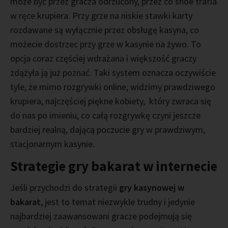
może być przez gracza odrzucony, przez co shoe trafia
w ręce krupiera. Przy grze na niskie stawki karty
rozdawane są wyłącznie przez obsługę kasyna, co
możecie dostrzec przy grze w kasynie na żywo. To
opcja coraz częściej wdrażana i większość graczy
zdążyła ją już poznać. Taki system oznacza oczywiście
tyle, że mimo rozgrywki online, widzimy prawdziwego
krupiera, najczęściej piękne kobiety, który zwraca się
do nas po imieniu, co całą rozgrywkę czyni jeszcze
bardziej realną, dającą poczucie gry w prawdziwym,
stacjonarnym kasynie.
Strategie gry bakarat w internecie
Jeśli przychodzi do strategii
gry kasynowej w
bakarat
, jest to temat niezwykle trudny i jedynie
najbardziej zaawansowani gracze podejmują się