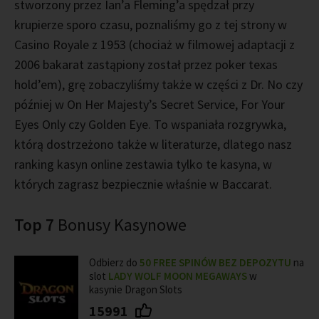
stworzony przez Ian’a Fleming’a spędzał przy
krupierze sporo czasu, poznaliśmy go z tej strony w
Casino Royale z 1953 (chociaż w filmowej adaptacji z
2006 bakarat zastąpiony został przez poker texas
hold’em), grę zobaczyliśmy także w części z Dr. No czy
później w On Her Majesty’s Secret Service, For Your
Eyes Only czy Golden Eye. To wspaniała rozgrywka,
którą dostrzeżono także w literaturze, dlatego nasz
ranking kasyn online zestawia tylko te kasyna, w
których zagrasz bezpiecznie właśnie w Baccarat.
Top 7
Bonusy Kasynowe
Odbierz do
50 FREE SPINÓW BEZ DEPOZYTU
na
slot
LADY WOLF MOON MEGAWAYS
w
kasynie Dragon Slots
15991