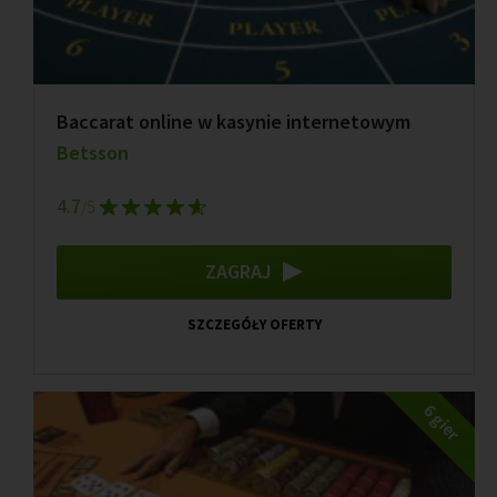
Baccarat online w kasynie internetowym
Betsson
4.7
/5
ZAGRAJ
SZCZEGÓŁY OFERTY
6 gier