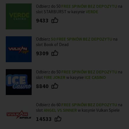
Odbierz do 50
FREE SPINÓW BEZ DEPOZYTU
na
slot STARBURST w kasynie
VERDE
9433
Odbierz
50 FREE SPINÓW BEZ DEPOZYTU
na
slot Book of Dead
9309
Odbierz do 50
FREE SPINÓW BEZ DEPOZYTU
na
slot
FIRE JOKER
w kasynie
ICE CASINO
8840
Odbierz do 60
FREE SPINÓW BEZ DEPOZYTU
na
slot
ANGEL VS SINNER
w kasynie Vulkan Spiele
14533