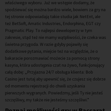
właściwego wyboru. Już we wstępie dodamy, że
spodziewać się można bardzo wiele, bowiem za gry na
tej stronie odpowiadają takie studia jak NetEnt, ale
też BetSoft, Amatic Industries, Endorphina, EGT czy
Pragmatic Play. To najlepsi deweloperzy w tym
zakresie, stąd też nie mamy wątpliwości, że czeka was
świetna przygoda. W razie gdyby pojawiły się
dodatkowe pytania, miejcie też na względzie, że o
bakaracie porozmawiać możecie za pomocą strony
kasyna, która udostępnia czat na żywo, funkcjonujący
całą dobę: „Przyjazna 24/7 obsługa klienta: Bob
Casino jest tutaj aby upewnić się, że czujesz się dobrze
od momentu rejestracji do chwili uzyskania
pierwszych wygranych. Powiedzmy, jeśli Ty nie jesteś
szczęśliwy, my także nie jesteśmy szczęśliwi.”
Poznaj możliwości gry w Baccarat