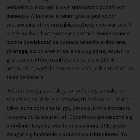
perspektywie da opcję wygrania bardzo pokaźnych
pieniędzy. W bakaracie celem gracza jest wybór
zestawienia, któremu najbliższej będzie do wartości 9
oczek na dwóch otrzymanych kartach.
Swoje szanse
można powiększać za pomocą właściwie dobranej
strategii
, aczkolwiek miejcie na względzie, że jest to
gra losowa, której rezultatu nie da się w 100%
przewidzieć, bądźcie zatem ostrożni, jeśli natraficie na
takie deklaracje.
Jeśli interesują was fakty, to podajemy, że bakarat
znalazł się na liście gier stołowych Bobcasino. Istnieje
tylko jedna odmiana tej gry, bazowa, która dostarcza
rozrywki od dziesiątek lat. Dodatkowo
pokuszono się
o dodanie tego tytułu do zestawienia LIVE, gdzie
zmagać się będziecie z prawdziwym krupierem
. To