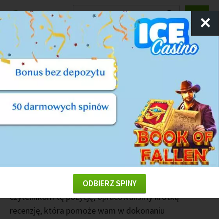
Ranking
Kasyn
✕
Bakarat online w kasynie
internetowym Bobcasino
Bakarat w kasynie
trafił do oferty Bobcasino nie bez
powodu.
Jest to jedna z najpopularniejszych gier
stołowych i karcianych,
jak można natrafić w sieci i w
kasynach stacjonarnych. Marka o której mowa ufa
właśnie takim produktom, co zresztą potwierdza
tysiące użytkowników, którzy na co dzień korzystają z
tej niebywałej oferty. Chcąc przybliżyć naszym
ODBIERZ SPINY
czytelnikom tę pozycję, opracowaliśmy krótką
recenzję, która pomoże wam w dokonaniu