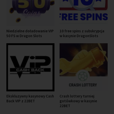
Niedzielne doładowanie VIP
10 free spins z subskrypcja
50 FS w Dragon Slots
w kasynie DragonSlots
Ekskluzywny kasynowy Cash
Crash lottery turniej
Back VIP z 22BET
gotówkowy w kasynie
22BET