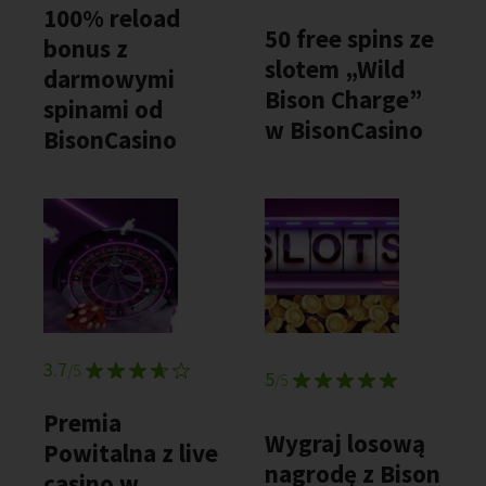
100% reload
50 free spins ze
bonus z
slotem „Wild
darmowymi
Bison Charge”
spinami od
w BisonCasino
BisonCasino
3.7
/5
5
/5
Premia
Wygraj losową
Powitalna z live
nagrodę z Bison
casino w