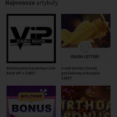
Najnowsze
artykuły
Ekskluzywny kasynowy Cash
Crash lottery turniej
Back VIP z 22BET
gotówkowy w kasynie
22BET