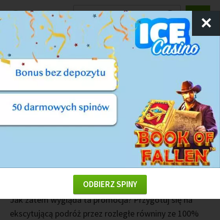
Ranking
Kasyn
✕
KASYNO ONLINE
BONUSY KASYNOWE
PROMOCJE BISON
Bonus Powitalny w kasynie Bison - do
2000 zł + 100FS
Bison Casino to bardzo ciekawa marka hazardowa,
która przygotowała dla swoich klientów kilka
interesujących promocji. Już na sam start macie
okazję skorzystać z
bonusu powitalnego
, który
może
ODBIERZ SPINY
zapewnić do 2000 złotych i 100 darmowych spinów
.
Jak zatem wygląda ta promocja? Przygotuj się na
ekscytującą podróż przez rozległe równiny ze 100%