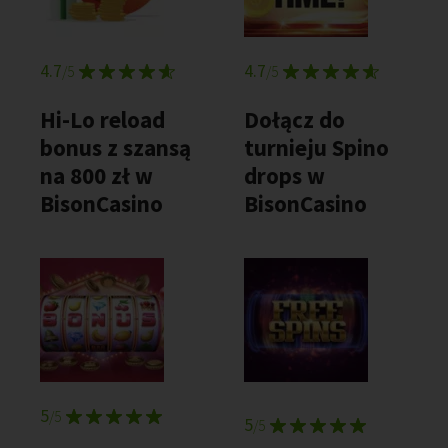
4.7
4.7
/5
/5
Hi-Lo reload
Dołącz do
bonus z szansą
turnieju Spino
na 800 zł w
drops w
BisonCasino
BisonCasino
5
/5
5
/5