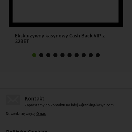
Ekskluzywny kasynowy Cash Back VIP z
22BET
Kontakt
Zapraszamy do kontaktu na info[@]ranking-kasyn.com
Dowiedz się więcej
O nas
Polityka Cookies