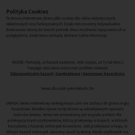
Polityka Cookies
Ta strona internetowa zbiera pliki cookies dla celów statystycznych,
reklamowych oraz funkcjonalnych. Dzięki nim możemy indywidualnie
dostosować stronę do twoich potrzeb. Masz możliwość wyłączenia ich w
przeglądarce, dzięki temu nie będą zbierane żadne informacje.
WAŻNE: Pamiętaj, że hazard uzależnia. Jeśli czujesz, że Ty lub ktoś z
Twojego otoczenia może mieć problem odwiedź
Odpowiedzialny hazard
|
GambleAware
|
Anonimowi Hazardziści
Serwis dla osób pełnoletnich 18+
UWAGA: Serwis internetowy ranking-kasyn.com nie zachęca do grania w gry
hazardowe. Wszelkie opinie na tej stronie są subiektywnymi opiniami
twórców Serwisu. Serwis ten prowadzony jest w języku polskim dla
polskojęzycznych użytkowników, którzy przebywają w krajach, w których
korzystanie z hazardu online jest dozwolone. Jeśli przebywasz w kraju, w
którym hazard online jest zakazany opuść tę stronę. Każdy użytkownik ma