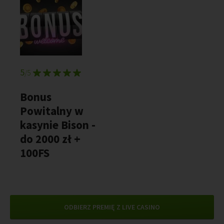
5
/5
Bonus
Powitalny w
kasynie Bison -
do 2000 zł +
100FS
ODBIERZ PREMIĘ Z LIVE CASINO