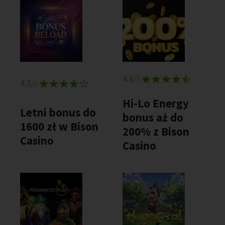
4.6
/5
4.3
/5
Hi-Lo Energy
Letni bonus do
bonus aż do
1600 zł w Bison
200% z Bison
Casino
Casino