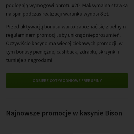
podlegają wymogowi obrotu x20. Maksymalna stawka
na spin podczas realizacji warunku wynosi 8 zł.
Przed aktywacją bonusu warto zapoznać się z pełnym
regulaminem promocji, aby uniknąć nieporozumień.
Oczywiście kasyno ma więcej ciekawych promocji, w
tym bonusy pieniężne, cashback, zdrapki, skrzynki i
turnieje z nagrodami.
ODBIERZ COTYGODNIOWE FREE SPINY
Najnowsze promocje w kasynie Bison