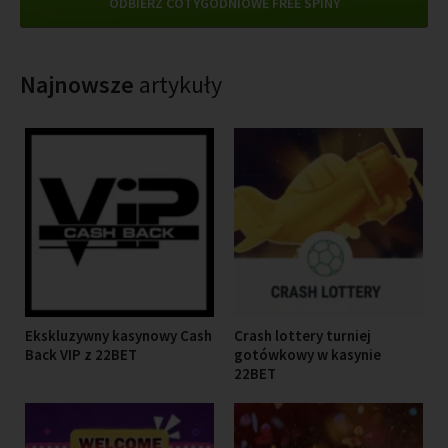
ODBIERZ COTYGODNIOWE FREE SPINY
Najnowsze
artykuły
Ekskluzywny kasynowy Cash
Crash lottery turniej
Back VIP z 22BET
gotówkowy w kasynie
22BET