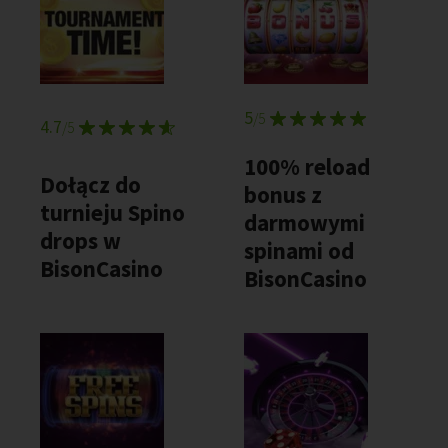
5
/5
4.7
/5
100% reload
Dołącz do
bonus z
turnieju Spino
darmowymi
drops w
spinami od
BisonCasino
BisonCasino