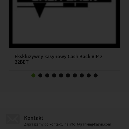
Ekskluzywny kasynowy Cash Back VIP z
22BET
Kontakt
Zapraszamy do kontaktu na info[@]ranking-kasyn.com