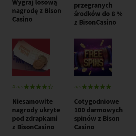
Wygraj losową
przegranych
nagrodę z Bison
środków do 8 %
Casino
z BisonCasino
4.5
5
/5
/5
Niesamowite
Cotygodniowe
nagrody ukryte
100 darmowych
pod zdrapkami
spinów z Bison
z BisonCasino
Casino