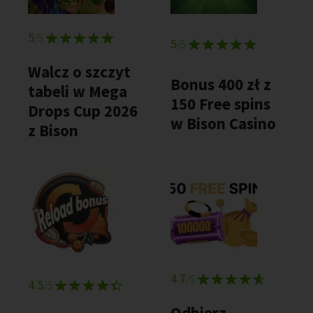
5
/5
5
/5
Walcz o szczyt
Bonus 400 zł z
tabeli w Mega
150 Free spins
Drops Cup 2026
w Bison Casino
z Bison
4.7
/5
4.5
/5
Odbierz