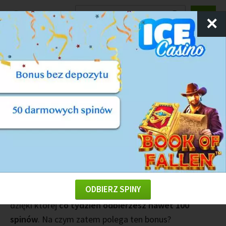
Ranking
Kasyn
✕
KASYNO ONLINE
BONUSY KASYNOWE
PROMOCJE BISON
Cotygodniowe 100 free spins z Bison
Casino
Bison Casino to prawdziwy raj dla fanów darmowych
spinów.
Bison Casino bowiem regularnie oferuje swoim
graczom ciekawe promocje
ODBIERZ SPINY
z darmowymi obrotami, w tym atrakcyjną akcję,
dzięki której
co tydzień odbierzesz nawet 100
spinów
. Na czym zatem polega ten bonus?