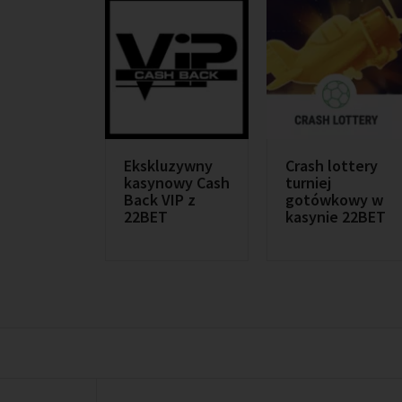
Ekskluzywny
Crash lottery
kasynowy Cash
turniej
Back VIP z
gotówkowy w
22BET
kasynie 22BET