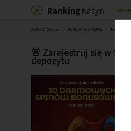
Ranking
Kasyn
RANKI
KASYNO ONLINE
BONUSY KASYNOWE
PROMOCJE
🚨 Zarejestruj się w Slot
depozytu