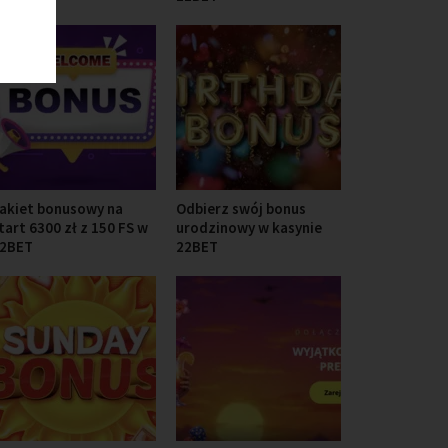
akiet bonusowy na
Odbierz swój bonus
tart 6300 zł z 150 FS w
urodzinowy w kasynie
2BET
22BET