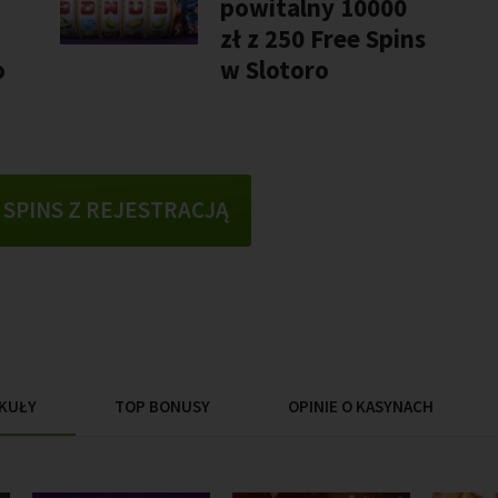
powitalny 10000
zł z 250 Free Spins
o
w Slotoro
 SPINS Z REJESTRACJĄ
KUŁY
TOP BONUSY
OPINIE O KASYNACH