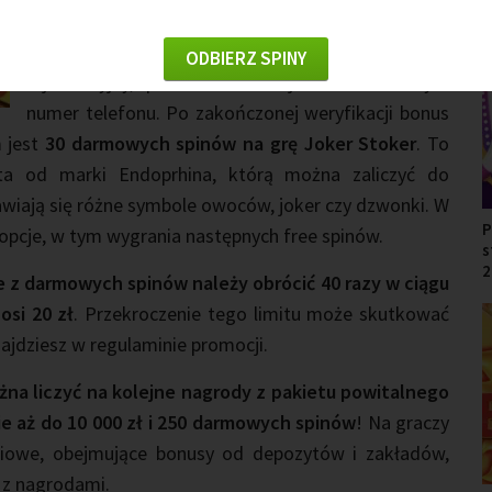
który otwiera drogę do 30 darmowych spinów
bez depozytu
– wystarczy wypełnić formularz
ODBIERZ SPINY
rejestracyjny, potwierdzić swój adres mailowy i
numer telefonu. Po zakończonej weryfikacji bonus
 jest
30 darmowych spinów na grę Joker Stoker
. To
ta od marki Endoprhina, którą można zaliczyć do
wiają się różne symbole owoców, joker czy dzwonki. W
P
e opcje, w tym wygrania następnych free spinów.
s
2
 z darmowych spinów należy obrócić 40 razy w ciągu
osi 20 zł
. Przekroczenie tego limitu może skutkować
jdziesz w regulaminie promocji.
na liczyć na kolejne nagrody z pakietu powitalnego
e aż do 10 000 zł i 250 darmowych spinów
! Na graczy
niowe, obejmujące bonusy od depozytów i zakładów,
e z nagrodami.