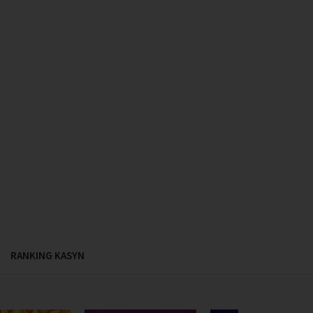
RANKING KASYN