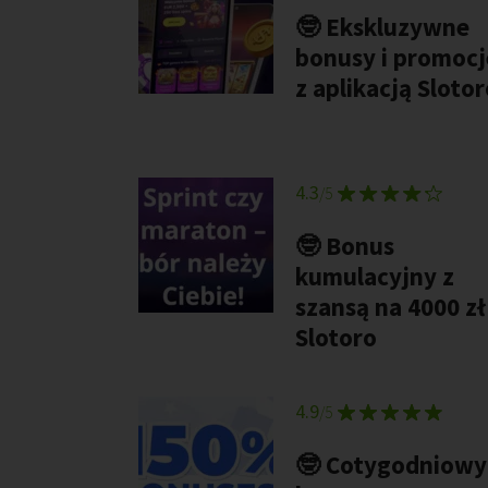
🤓 Ekskluzywne
bonusy i promocj
z aplikacją Sloto
4.3
/5
🤓 Bonus
kumulacyjny z
szansą na 4000 zł
Slotoro
4.9
/5
🤓 Cotygodniowy