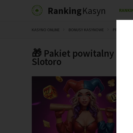
Ranking
Kasyn
RANKI
KASYNO ONLINE
BONUSY KASYNOWE
PROMOCJE
🎁 Pakiet powitalny 1000
Slotoro