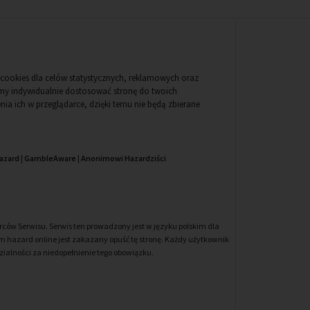
i cookies dla celów statystycznych, reklamowych oraz
my indywidualnie dostosować stronę do twoich
ia ich w przeglądarce, dzięki temu nie będą zbierane
azard
|
GambleAware
|
Anonimowi Hazardziści
ców Serwisu. Serwis ten prowadzony jest w języku polskim dla
m hazard online jest zakazany opuść tę stronę. Każdy użytkownik
zialności za niedopełnienie tego obowiązku.