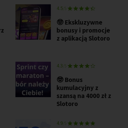
4.5
/5
🤓 Ekskluzywne
rz
bonusy i promocje
z aplikacją Slotoro
4.3
/5
🤓 Bonus
kumulacyjny z
szansą na 4000 zł z
Slotoro
4.9
/5