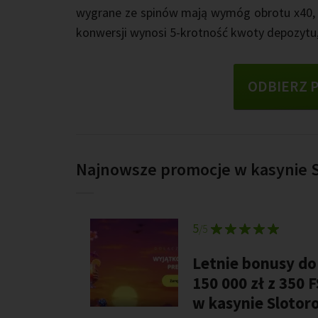
wygrane ze spinów mają wymóg obrotu x40, k
konwersji wynosi 5-krotność kwoty depozytu,
ODBIERZ 
Najnowsze promocje w kasynie S
5
/5
Letnie bonusy do
150 000 zł z 350 F
w kasynie Slotor