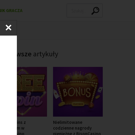
IK GRACZA
✕
Najnowsze
artykuły
5 free spins z
Nielimitowane
epozytem w
codzienne nagrody
emonCasino
pieniężne z BisonCasino