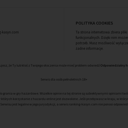
POLITYKA COOKIES
g-kasyn.com
Ta strona internetowa zbiera plik
funkcjonalnych. Dzięki nim może
potrzeb. Masz możliwość wyłączen
żadne informacje.
zujesz, że Ty lub ktoś z Twojego otoczenia może mieć problem odwiedź
Odpowiedzialny h
Serwis dla osób pełnoletnich 18+
grania w gry hazardowe. Wszelkie opinie na tej stronie są subiektywnymi opiniami twór
których korzystanie z hazardu online jest dozwolone. Jeśli przebywasz w kraju, w który
Serwisu jest legalne w jego jurysdykcji, a serwis ranking-kasyn.com nie ponosi odpowied