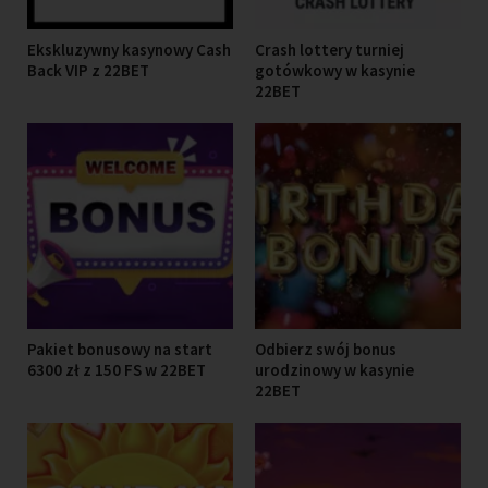
Ekskluzywny kasynowy Cash
Crash lottery turniej
Back VIP z 22BET
gotówkowy w kasynie
22BET
Pakiet bonusowy na start
Odbierz swój bonus
6300 zł z 150 FS w 22BET
urodzinowy w kasynie
22BET