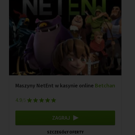
Maszyny NetEnt w kasynie online
Betchan
4.9
/5
ZAGRAJ
SZCZEGÓŁY OFERTY