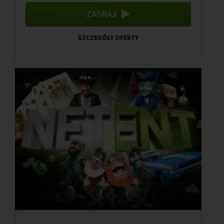
ZAGRAJ
SZCZEGÓŁY OFERTY