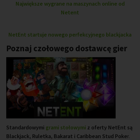
Największe wygrane na maszynach online od
Netent
NetEnt startuje nowego perfekcyjnego blackjacka
Poznaj czołowego dostawcę gier
Standardowymi
grami stołowymi
z oferty NetEnt są
Blackjack, Ruletka, Bakarat i Caribbean Stud Poke
r.