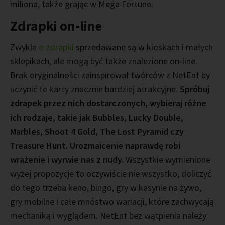
miliona, także grając w Mega Fortune.
Zdrapki on-line
Zwykle
e-zdrapki
sprzedawane są w kioskach i małych
sklepikach, ale mogą być także znalezione on-line.
Brak oryginalności zainspirował twórców z NetEnt by
uczynić te karty znacznie bardziej atrakcyjne.
Spróbuj
zdrapek przez nich dostarczonych, wybieraj różne
ich rodzaje, takie jak Bubbles, Lucky Double,
Marbles, Shoot 4 Gold, The Lost Pyramid czy
Treasure Hunt. Urozmaicenie naprawdę robi
wrażenie i wyrwie nas z nudy.
Wszystkie wymienione
wyżej propozycje to oczywiście nie wszystko, doliczyć
do tego trzeba keno, bingo, gry w kasynie na żywo,
gry mobilne i całe mnóstwo wariacji, które zachwycają
mechaniką i wyglądem. NetEnt bez wątpienia należy