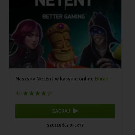
Maszyny NetEnt w kasynie online
Buran
4
/5
ZAGRAJ
SZCZEGÓŁY OFERTY