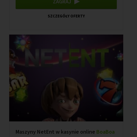
ZAGRAJ
SZCZEGÓŁY OFERTY
Maszyny NetEnt w kasynie online
BoaBoa