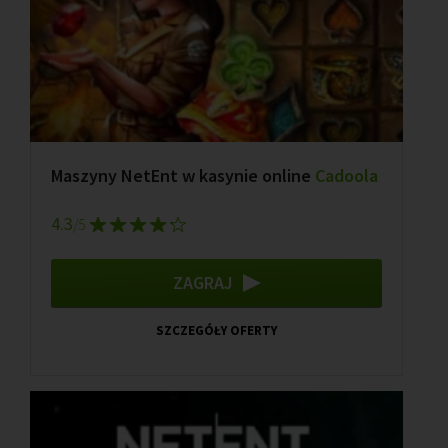
Maszyny NetEnt w kasynie online
Cadoola
4.3
/5
ZAGRAJ
SZCZEGÓŁY OFERTY