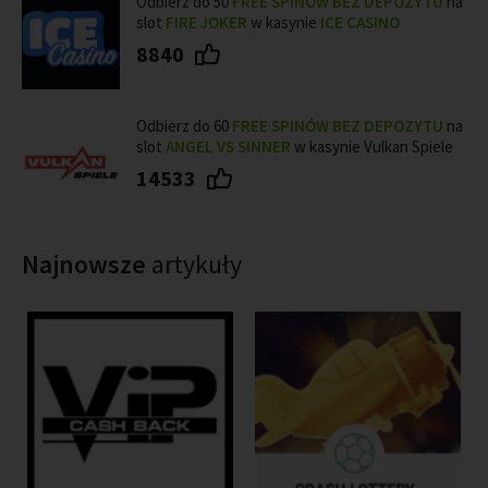
Odbierz do 50
FREE SPINÓW BEZ DEPOZYTU
na
slot
FIRE JOKER
w kasynie
ICE CASINO
8840
Odbierz do 60
FREE SPINÓW BEZ DEPOZYTU
na
slot
ANGEL VS SINNER
w kasynie Vulkan Spiele
14533
Najnowsze
artykuły