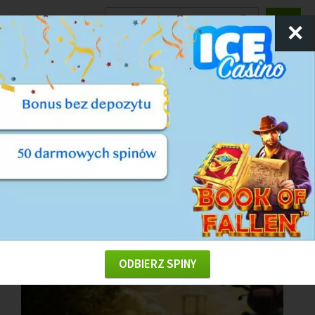
Ranking
Kasyn
✕
KASYNO ONLINE
GRY KASYNOWE
PRODUCENCI GIER
N
Netent - producent ulubionych
maszyn online
Graj na ulubionych maszynach NetEnt w kasynach
online:
ODBIERZ SPINY