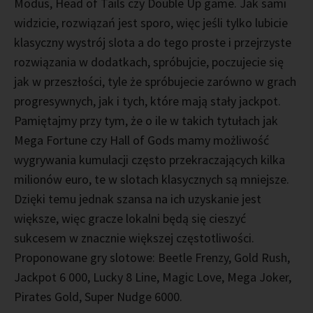
Modus, Head of Tails czy Double Up game. Jak sami
widzicie, rozwiązań jest sporo, więc jeśli tylko lubicie
klasyczny wystrój slota a do tego proste i przejrzyste
rozwiązania w dodatkach, spróbujcie, poczujecie się
jak w przeszłości, tyle że spróbujecie zarówno w grach
progresywnych, jak i tych, które mają stały jackpot.
Pamiętajmy przy tym, że o ile w takich tytułach jak
Mega Fortune czy Hall of Gods mamy możliwość
wygrywania kumulacji często przekraczających kilka
milionów euro, te w slotach klasycznych są mniejsze.
Dzięki temu jednak szansa na ich uzyskanie jest
większe, więc gracze lokalni będą się cieszyć
sukcesem w znacznie większej częstotliwości.
Proponowane gry slotowe: Beetle Frenzy, Gold Rush,
Jackpot 6 000, Lucky 8 Line, Magic Love, Mega Joker,
Pirates Gold, Super Nudge 6000.