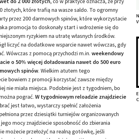
wet do 2 000 złotych
, co w praktyce oznacza, że przy
0 złotych, które trafią na wasze saldo. To ogromny
N
party przez 200 darmowych spinów, które wykorzystacie
V
Taka promocja to doskonały start i wdrożenie się do
mniejszonym ryzykiem na utratę własnych środków.
mógł liczyć na dodatkowe wsparcie nawet wówczas, gdy
grać. Wówczas z pomocą przychodzi m.in.
weekendowy
acie o 50% więcej doładowania nawet do 500 euro
armowych spinów
. Wielkim atutem tego
ecie bowiem z promocji korzystać zawsze między
niej nie miała miejsca. Podobnie jest z tygodniem, bo
E
 można pograć.
W tygodniowym reloadzie znajdziecie
C
rać jest łatwo, wystarczy spełnić założenia
ełniona przez dziesiątki turniejów organizowanych
a jego mocy znajdziecie sposobność do zbierania
e możecie przełożyć na realną gotówkę, jeśli