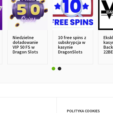
Niedzielne
10 free spins z
Eksk
doładowanie
subskrypcja w
kasy
VIP 50 FS w
kasynie
Back
Dragon Slots
DragonSlots
22B
POLITYKA COOKIES