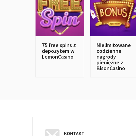
75 free spins z
Nielimitowane
depozytem w
codzienne
LemonCasino
nagrody
pieniężne z
BisonCasino
KONTAKT