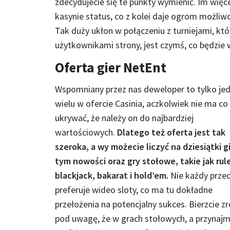
zdecydujecie się te punkty wymienić. Im więce
kasynie status, co z kolei daje ogrom możliw
Tak duży ukłon w połączeniu z turniejami, k
użytkownikami strony, jest czymś, co będzie 
Oferta gier NetEnt
Wspomniany przez nas deweloper to tylko jed
wielu w ofercie Casinia, aczkolwiek nie ma co
ukrywać, że należy on do najbardziej
wartościowych.
Dlatego też oferta jest tak
szeroka, a wy możecie liczyć na dziesiątki g
tym nowości oraz gry stołowe, takie jak rul
blackjack, bakarat i hold’em.
Nie każdy przec
preferuje wideo sloty, co ma tu dokładne
przełożenia na potencjalny sukces. Bierzcie z
pod uwagę, że w grach stołowych, a przynajm