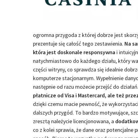
ogromna przygoda z której dobrze jest skorzy
prezentuje się całość tego zestawienia.
Na sa
która jest doskonale responsywna
i intuicy
natychmiastowo do każdego działu, który was i
części witryny, co sprawdza się idealnie dob
komputerze stacjonarnym. Wypełnienie danych 
następnie od razu możecie przejść do działań
płatnicze od Visa i Mastercard, ale też przez
dzięki czemu macie pewność, że wykorzystaci
dalszych przygód. To bardzo motywujące, szcz
zresztą należycie licencjonowana, a
dodatkow
co z kolei sprawia, że dane oraz potencjalne