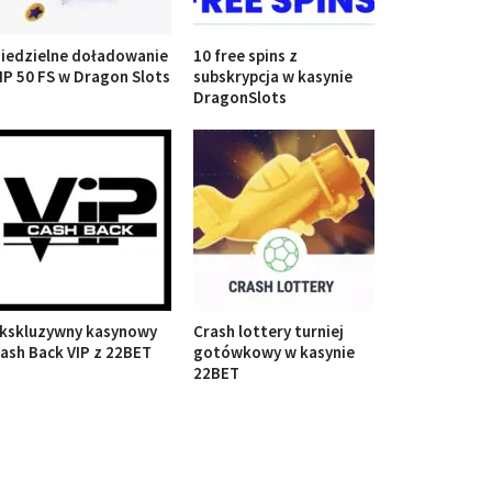
iedzielne doładowanie
10 free spins z
IP 50 FS w Dragon Slots
subskrypcja w kasynie
DragonSlots
kskluzywny kasynowy
Crash lottery turniej
ash Back VIP z 22BET
gotówkowy w kasynie
22BET