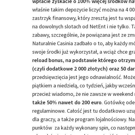
wpłacie zyskacie o 100% więcej środków na
właśnie takim depozycie liczyć można na 4 00
zastrzyk finansowy, który zresztą jest tu ws
na dowolnych slotach od NetEnt i nie tylko. 
zabawy, szczególnie, że powiązana jest ze z
Naturalnie Casinia zadbało o to, aby każdy 
swoje środki już wykorzystał, a wciąż chce 
reload bonus, na podstawie którego otrzym
(czyli dodatkowe 2 000 złotych) oraz 50 d
przedsięwzięcia jest jego odnawialność. Moż
piątkiem a niedzielą, co tydzień, jakby wcześ
przecież wiadomo, że nie zawsze w weekend
także 50% nawet do 200 euro
. Gotówkę odeb
regulaminowe. Całość jest tu dodatkowo uzup
dla graczy, a także program lojalnościowy. N
punktów za każdy wykonany spin, co następni