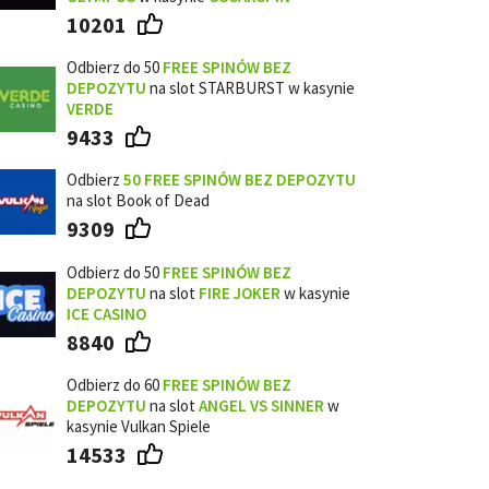
10201
Odbierz do 50
FREE SPINÓW BEZ
DEPOZYTU
na slot STARBURST w kasynie
VERDE
9433
Odbierz
50 FREE SPINÓW BEZ DEPOZYTU
na slot Book of Dead
9309
Odbierz do 50
FREE SPINÓW BEZ
DEPOZYTU
na slot
FIRE JOKER
w kasynie
ICE CASINO
8840
Odbierz do 60
FREE SPINÓW BEZ
DEPOZYTU
na slot
ANGEL VS SINNER
w
kasynie Vulkan Spiele
14533