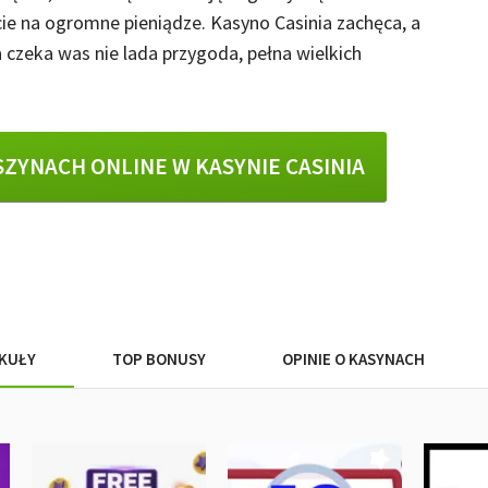
ie na ogromne pieniądze. Kasyno Casinia zachęca, a
 czeka was nie lada przygoda, pełna wielkich
ZYNACH ONLINE W KASYNIE CASINIA
KUŁY
TOP BONUSY
OPINIE O KASYNACH