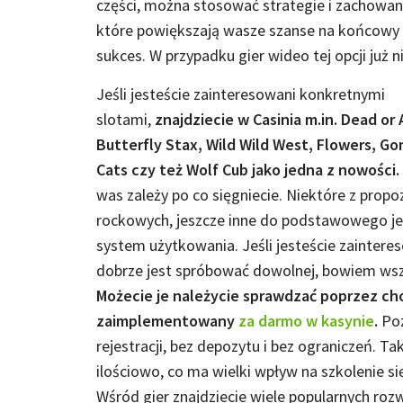
części, można stosować strategie i zachowan
które powiększają wasze szanse na końcowy
sukces. W przypadku gier wideo tej opcji już n
Jeśli jesteście zainteresowani konkretnymi
slotami,
znajdziecie w Casinia m.in. Dead or 
Butterfly Stax, Wild Wild West, Flowers, Go
Cats czy też Wolf Cub jako jedna z nowości.
was zależy po co sięgniecie. Niektóre z propo
rockowych, jeszcze inne do podstawowego je
system użytkowania. Jeśli jesteście zainter
dobrze jest spróbować dowolnej, bowiem wsz
Możecie je należycie sprawdzać poprzez cho
zaimplementowany
za darmo w kasynie
.
Poz
rejestracji, bez depozytu i bez ograniczeń. 
ilościowo, co ma wielki wpływ na szkolenie si
Wśród gier znajdziecie wiele popularnych roz