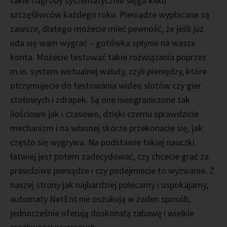
takie nagrody systematycznie sięga kilku
szczęśliwców każdego roku. Pieniądze wypłacane są
zawsze, dlatego możecie mieć pewność, że jeśli już
uda się wam wygrać – gotówka spłynie na wasze
konta. Możecie testować takie rozwiązania poprzez
m.in. system wirtualnej waluty, czyli pieniędzy, które
otrzymujecie do testowania wideo slotów czy gier
stołowych i zdrapek. Są one nieograniczone tak
ilościowo jak i czasowo, dzięki czemu sprawdzicie
mechanizm i na własnej skórze przekonacie się, jak
często się wygrywa. Na podstawie takiej nauczki
łatwiej jest potem zadecydować, czy chcecie grać za
prawdziwe pieniądze i czy podejmiecie to wyzwanie. Z
naszej strony jak najbardziej polecamy i uspokajamy,
automaty NetEnt nie oszukują w żaden sposób,
jednocześnie oferują doskonałą zabawę i wielkie