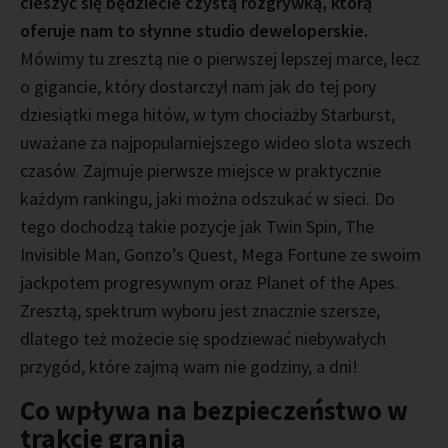
cieszyć się będziecie czystą rozgrywką, którą
oferuje nam to słynne studio deweloperskie.
Mówimy tu zresztą nie o pierwszej lepszej marce, lecz
o gigancie, który dostarczył nam jak do tej pory
dziesiątki mega hitów, w tym chociażby Starburst,
uważane za najpopularniejszego wideo slota wszech
czasów. Zajmuje pierwsze miejsce w praktycznie
każdym rankingu, jaki można odszukać w sieci. Do
tego dochodzą takie pozycje jak Twin Spin, The
Invisible Man, Gonzo’s Quest, Mega Fortune ze swoim
jackpotem progresywnym oraz Planet of the Apes.
Zresztą, spektrum wyboru jest znacznie szersze,
dlatego też możecie się spodziewać niebywałych
przygód, które zajmą wam nie godziny, a dni!
Co wpływa na bezpieczeństwo w
trakcie grania