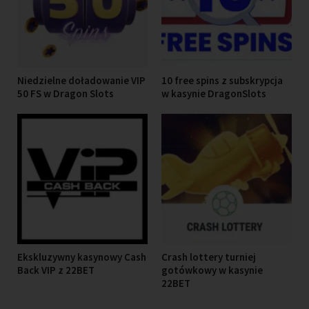
Niedzielne doładowanie VIP
10 free spins z subskrypcja
50 FS w Dragon Slots
w kasynie DragonSlots
Ekskluzywny kasynowy Cash
Crash lottery turniej
Back VIP z 22BET
gotówkowy w kasynie
22BET