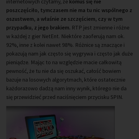
internetowych czytamy, że
komuś się nie
poszczęściło, tymczasem nie ma tu nic wspólnego z
oszustwem, a właśnie ze szczęściem, czy w tym
przypadku, z jego brakiem.
RTP jest zmienne i różne
w każdej z gier NetEnt. Niektóre zaoferują nam ok.
92%, inne z kolei nawet 98%. Różnice są znaczące i
pokazują nam jak często się wygrywa i często jak duże
pieniądze. Mając to na względzie macie całkowitą
pewność, że tu nie da się oszukać, całość bowiem
bazuje na losowych algorytmach, które ostatecznie
każdorazowo dadzą nam inny wynik, którego nie da
się przewidzieć przed naciśnięciem przycisku SPIN.