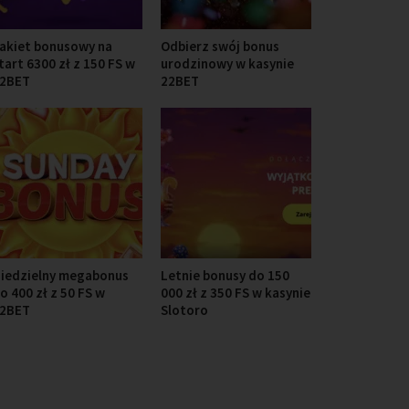
akiet bonusowy na
Odbierz swój bonus
tart 6300 zł z 150 FS w
urodzinowy w kasynie
2BET
22BET
iedzielny megabonus
Letnie bonusy do 150
o 400 zł z 50 FS w
000 zł z 350 FS w kasynie
2BET
Slotoro