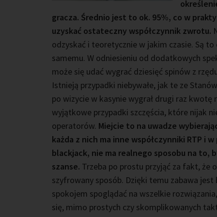
określeni
gracza. Średnio jest to ok. 95%, co w prakt
uzyskać ostateczny współczynnik zwrotu.
N
odzyskać i teoretycznie w jakim czasie. Są t
samemu. W odniesieniu od dodatkowych spek
może się udać wygrać dziesięć spinów z rzędu
Istnieją przypadki niebywałe, jak te ze Stanó
po wizycie w kasynie wygrał drugi raz kwotę 
wyjątkowe przypadki szczęścia, które nijak n
operatorów.
Miejcie to na uwadze wybierając
każda z nich ma inne współczynniki RTP i w 
blackjack, nie ma realnego sposobu na to, 
szanse.
Trzeba po prostu przyjąć za fakt, że 
szyfrowany sposób. Dzięki temu zabawa jest 
spokojem spoglądać na wszelkie rozwiązania
się, mimo prostych czy skomplikowanych takty