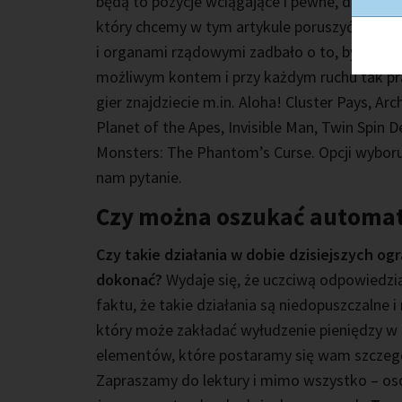
będą to pozycje wciągające i pewne, dzięki 
który chcemy w tym artykule poruszyć szcze
i organami rządowymi zadbało o to, by obie s
możliwym kontem i przy każdym ruchu tak pr
gier znajdziecie m.in. Aloha! Cluster Pays, A
Planet of the Apes, Invisible Man, Twin Spin 
Monsters: The Phantom’s Curse. Opcji wyboru
nam pytanie.
Czy można oszukać automat
Czy takie działania w dobie dzisiejszych ogr
dokonać?
Wydaje się, że uczciwą odpowiedzi
faktu, że takie działania są niedopuszczalne i
który może zakładać wyłudzenie pieniędzy w g
elementów, które postaramy się wam szczegó
Zapraszamy do lektury i mimo wszystko – oso