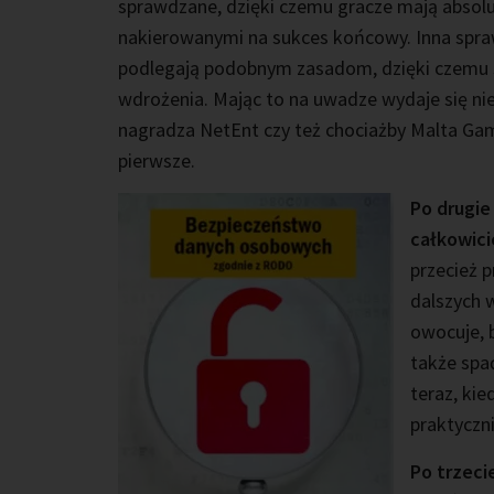
sprawdzane, dzięki czemu gracze mają absol
nakierowanymi na sukces końcowy. Inna spra
podlegają podobnym zasadom, dzięki czemu s
wdrożenia. Mając to na uwadze wydaje się nie
nagradza NetEnt czy też chociażby Malta Gam
pierwsze.
Po drugie
całkowic
przecież 
dalszych 
owocuje, 
także spa
teraz, kie
praktyczni
Po trzeci