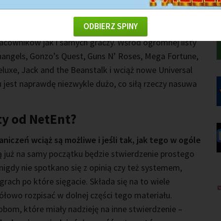
czemu zyskują gwarancję bezpieczeństwa. To aspekt,
gólnie, bowiem NetEnt na mocy współpracy z kasynami
ODBIERZ SPINY
trony mogły czuć się pewnie i stabilnie pod każdym
acowników jak i samych graczy. Wśród ogromnej listy
rchangels, Gonzo’s Quest, Guns N’ Roses, Mega Fortune,
Deluxe, Jack and the Beanstalk i wciąż nowe Universal
 jest naprawdę niezwykle dużo, co siłą rzeczy nasuwa
y od NetEnt?
aniczeń wciąż są możliwe i jeśli tak, jak tego w ogóle
ą już na samy początku będzie stwierdzenie prostego
 nigdy nie spotkano się z opinią czy też systemem,
rach po które sięgacie. Składa się na to wiele
łowo rozpisać w dolnej części tego materiału.
bom, które miały nadzieję na inne stwierdzenie –