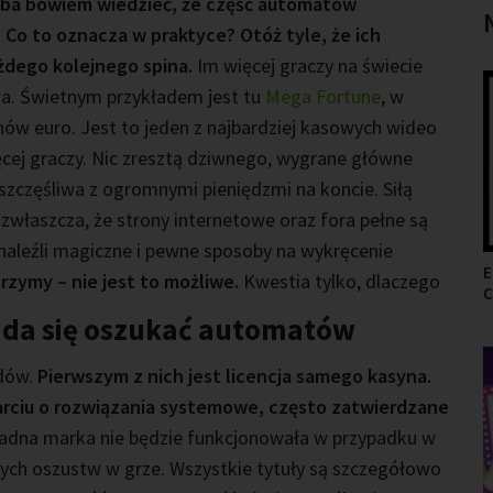
ba bowiem wiedzieć, że część automatów
Co to oznacza w praktyce? Otóż tyle, że ich
żdego kolejnego spina.
Im więcej graczy na świecie
wa. Świetnym przykładem jest tu
Mega Fortune
, w
nów euro. Jest to jeden z najbardziej kasowych wideo
ęcej graczy. Nic zresztą dziwnego, wygrane główne
ś szczęśliwa z ogromnymi pieniędzmi na koncie. Siłą
, zwłaszcza, że strony internetowe oraz fora pełne są
aleźli magiczne i pewne sposoby na wykręcenie
E
zymy – nie jest to możliwe.
Kwestia tylko, dlaczego
C
e da się oszukać automatów
odów.
Pierwszym z nich jest licencja samego kasyna.
oparciu o rozwiązania systemowe, często zatwierdzane
Żadna marka nie będzie funkcjonowała w przypadku w
nych oszustw w grze. Wszystkie tytuły są szczegółowo