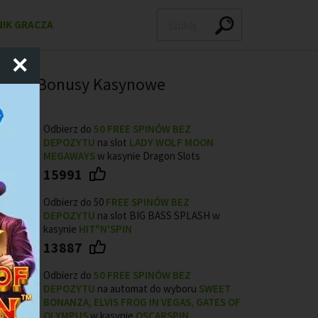
IK GRACZA
✕
Top 7
Bonusy Kasynowe
Odbierz do
50 FREE SPINÓW BEZ
DEPOZYTU
na slot
LADY WOLF MOON
MEGAWAYS
w kasynie Dragon Slots
15991
Odbierz do 50
FREE SPINÓW BEZ
DEPOZYTU
na slot BIG BASS SPLASH w
kasynie
HIT"N'SPIN
13887
Odbierz do
50
FREE SPINÓW BEZ
DEPOZYTU
na automat do wyboru
SWEET
BONANZA, ELVIS FROG IN VEGAS, GATES OF
OLYMPUS
w kasynie
OSCARSPIN