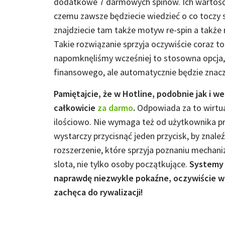
dodatkowe 7 darmowych spinów. Ich wartość b
czemu zawsze będziecie wiedzieć o co tocz
znajdziecie tam także motyw re-spin a także r
Takie rozwiązanie sprzyja oczywiście coraz 
napomknęliśmy wcześniej to stosowna opcja
finansowego, ale automatycznie będzie znac
Pamiętajcie, że w Hotline, podobnie jak i w
całkowicie
za darmo
.
Odpowiada za to wirtua
ilościowo. Nie wymaga też od użytkownika pr
wystarczy przycisnąć jeden przycisk, by znale
rozszerzenie, które sprzyja poznaniu mecha
slota, nie tylko osoby początkujące.
Systemy 
naprawdę niezwykle pokaźne, oczywiście w 
zachęca do rywalizacji!