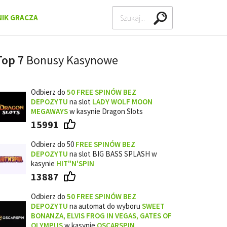
IK GRACZA
✕
Top 7
Bonusy Kasynowe
Odbierz do
50 FREE SPINÓW BEZ
DEPOZYTU
na slot
LADY WOLF MOON
MEGAWAYS
w kasynie Dragon Slots
15991
Odbierz do 50
FREE SPINÓW BEZ
DEPOZYTU
na slot BIG BASS SPLASH w
kasynie
HIT"N'SPIN
13887
Odbierz do
50
FREE SPINÓW BEZ
DEPOZYTU
na automat do wyboru
SWEET
BONANZA, ELVIS FROG IN VEGAS, GATES OF
OLYMPUS
w kasynie
OSCARSPIN