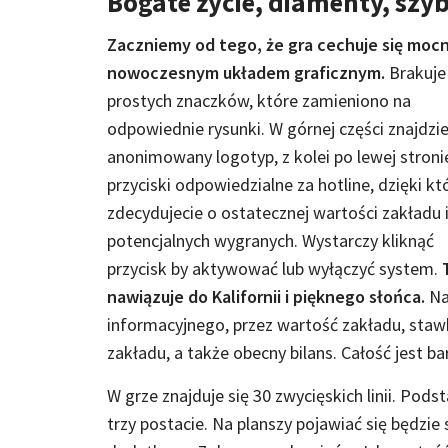
Bogate życie, diamenty, sz
Zaczniemy od tego, że gra cechuje się moc
nowoczesnym układem graficznym.
Brakuje
prostych znaczków, które zamieniono na
odpowiednie rysunki. W górnej części znajdzie
anonimowany logotyp, z kolei po lewej stroni
przyciski odpowiedzialne za hotline, dzięki k
zdecydujecie o ostatecznej wartości zakładu 
potencjalnych wygranych. Wystarczy kliknąć
przycisk by aktywować lub wyłączyć system.
nawiązuje do Kalifornii i pięknego słońca.
Na
informacyjnego, przez wartość zakładu, staw
zakładu, a także obecny bilans. Całość jest ba
W grze znajduje się 30 zwycięskich linii. Pods
trzy postacie. Na planszy pojawiać się będzi