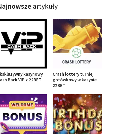
Najnowsze
artykuły
kskluzywny kasynowy
Crash lottery turniej
ash Back VIP z 22BET
gotówkowy w kasynie
22BET