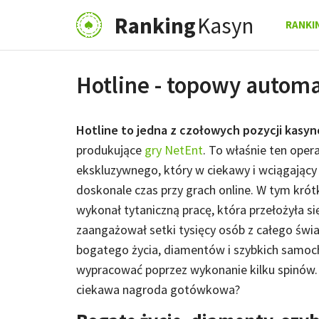
Ranking
Kasyn
RANKI
Hotline - topowy autom
Hotline to jedna z czołowych pozycji kasy
produkujące
gry NetEnt
. To właśnie ten oper
ekskluzywnego, który w ciekawy i wciągający
doskonale czas przy grach online. W tym kr
wykonał tytaniczną pracę, która przełożyła si
zaangażował setki tysięcy osób z całego świ
bogatego życia, diamentów i szybkich samoc
wypracować poprzez wykonanie kilku spinów. 
ciekawa nagroda gotówkowa?