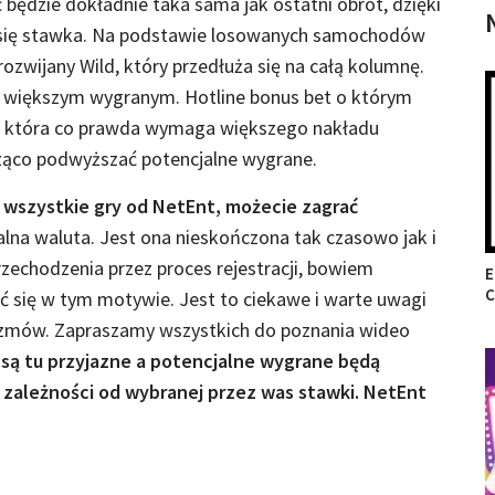
ędzie dokładnie taka sama jak ostatni obrót, dzięki
y się stawka. Na podstawie losowanych samochodów
ozwijany Wild, który przedłuża się na całą kolumnę.
to większym wygranym. Hotline bonus bet o którym
, która co prawda wymaga większego nakładu
ząco podwyższać potencjalne wygrane.
e wszystkie gry od NetEnt, możecie zagrać
lna waluta. Jest ona nieskończona tak czasowo jak i
zechodzenia przez proces rejestracji, bowiem
E
C
źć się w tym motywie. Jest to ciekawe i warte uwagi
nizmów. Zapraszamy wszystkich do poznania wideo
są tu przyjazne a potencjalne wygrane będą
zależności od wybranej przez was stawki. NetEnt