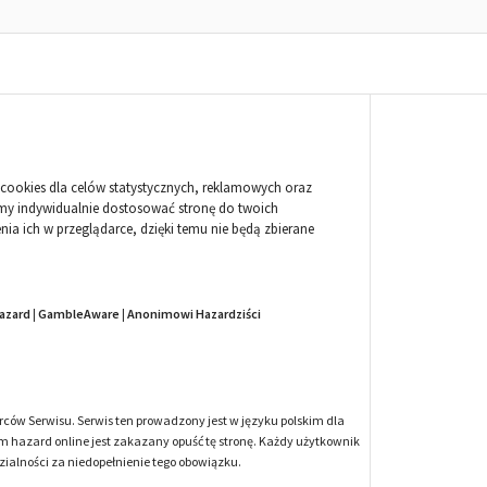
i cookies dla celów statystycznych, reklamowych oraz
my indywidualnie dostosować stronę do twoich
ia ich w przeglądarce, dzięki temu nie będą zbierane
azard
|
GambleAware
|
Anonimowi Hazardziści
ców Serwisu. Serwis ten prowadzony jest w języku polskim dla
m hazard online jest zakazany opuść tę stronę. Każdy użytkownik
zialności za niedopełnienie tego obowiązku.