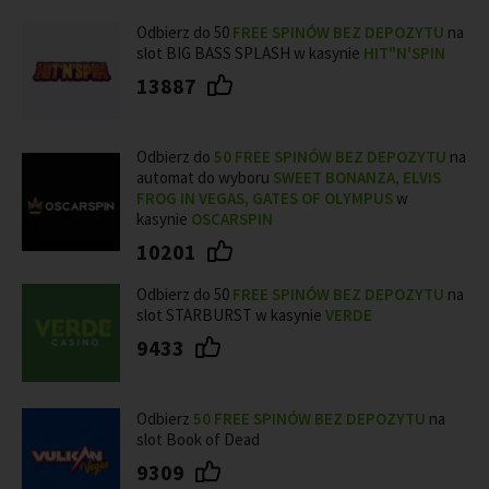
Odbierz do 50
FREE SPINÓW BEZ DEPOZYTU
na
slot BIG BASS SPLASH w kasynie
HIT"N'SPIN
13887
Odbierz do
50
FREE SPINÓW BEZ DEPOZYTU
na
automat do wyboru
SWEET BONANZA, ELVIS
FROG IN VEGAS, GATES OF OLYMPUS
w
kasynie
OSCARSPIN
10201
Odbierz do 50
FREE SPINÓW BEZ DEPOZYTU
na
slot STARBURST w kasynie
VERDE
9433
Odbierz
50 FREE SPINÓW BEZ DEPOZYTU
na
slot Book of Dead
9309