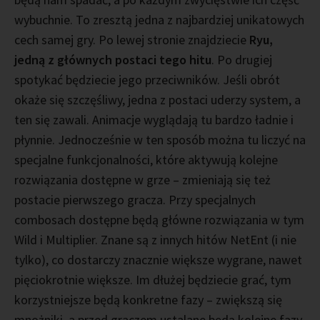
wybuchnie. To zresztą jedna z najbardziej unikatowych
cech samej gry. Po lewej stronie znajdziecie
Ryu,
jedną z głównych postaci tego hitu
. Po drugiej
spotykać będziecie jego przeciwników. Jeśli obrót
okaże się szczęśliwy, jedna z postaci uderzy system, a
ten się zawali. Animacje wyglądają tu bardzo ładnie i
płynnie. Jednocześnie w ten sposób można tu liczyć na
specjalne funkcjonalności, które aktywują kolejne
rozwiązania dostępne w grze – zmieniają się też
postacie pierwszego gracza. Przy specjalnych
combosach dostępne będą główne rozwiązania w tym
Wild i Multiplier. Znane są z innych hitów NetEnt (i nie
tylko), co dostarczy znacznie większe wygrane, nawet
pięciokrotnie większe. Im dłużej będziecie grać, tym
korzystniejsze będą konkretne fazy – zwiększą się
mnożniki, a przed graczem ustalane będą kolejne fazy,