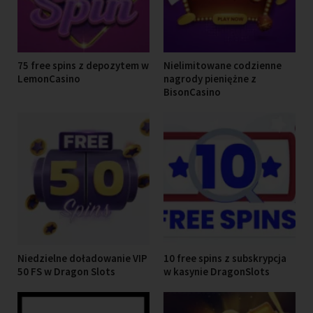
75 free spins z depozytem w
Nielimitowane codzienne
LemonCasino
nagrody pieniężne z
BisonCasino
Niedzielne doładowanie VIP
10 free spins z subskrypcja
50 FS w Dragon Slots
w kasynie DragonSlots