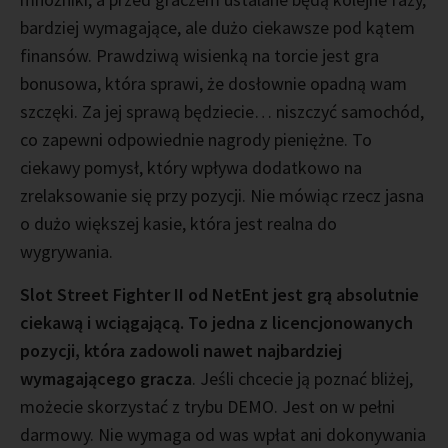
bardziej wymagające, ale dużo ciekawsze pod kątem
finansów. Prawdziwą wisienką na torcie jest gra
bonusowa, która sprawi, że dosłownie opadną wam
szczęki. Za jej sprawą będziecie… niszczyć samochód,
co zapewni odpowiednie nagrody pieniężne. To
ciekawy pomysł, który wpływa dodatkowo na
zrelaksowanie się przy pozycji. Nie mówiąc rzecz jasna
o dużo większej kasie, która jest realna do
wygrywania.
Slot Street Fighter II od NetEnt jest grą absolutnie
ciekawą i wciągającą. To jedna z licencjonowanych
pozycji, która zadowoli nawet najbardziej
wymagającego gracza
. Jeśli chcecie ją poznać bliżej,
możecie skorzystać z trybu DEMO. Jest on w pełni
darmowy. Nie wymaga od was wpłat ani dokonywania