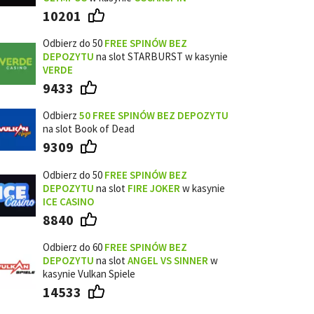
10201
Odbierz do 50
FREE SPINÓW BEZ
DEPOZYTU
na slot STARBURST w kasynie
VERDE
9433
Odbierz
50 FREE SPINÓW BEZ DEPOZYTU
na slot Book of Dead
9309
Odbierz do 50
FREE SPINÓW BEZ
DEPOZYTU
na slot
FIRE JOKER
w kasynie
ICE CASINO
8840
Odbierz do 60
FREE SPINÓW BEZ
DEPOZYTU
na slot
ANGEL VS SINNER
w
kasynie Vulkan Spiele
14533