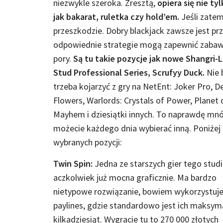
niezwykle szeroka. Zresztą,
opiera się nie t
jak bakarat, ruletka czy hold’em.
Jeśli zatem 
przeszkodzie. Dobry blackjack zawsze jest prz
odpowiednie strategie mogą zapewnić zabawę 
pory.
Są tu takie pozycje jak nowe Shangri-La
Stud Professional Series, Scrufyy Duck.
Nie 
trzeba kojarzyć z gry na NetEnt: Joker Pro, De
Flowers, Warlords: Crystals of Power, Planet o
Mayhem i dziesiątki innych. To naprawdę mnós
możecie każdego dnia wybierać inną. Poniże
wybranych pozycji:
Twin Spin:
Jedna ze starszych gier tego studi
aczkolwiek już mocna graficznie. Ma bardzo
nietypowe rozwiązanie, bowiem wykorzystuje
paylines, gdzie standardowo jest ich maksym
kilkadziesiąt. Wygracie tu to 270 000 złotych