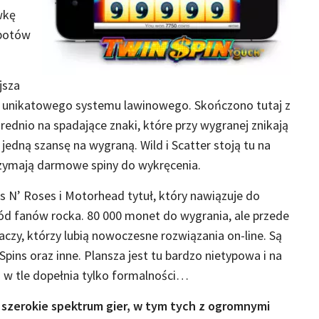
wkę
kpotów
jsza
ą unikatowego systemu lawinowego. Skończono tutaj z
rednio na spadające znaki, które przy wygranej znikają
e jedną szansę na wygraną. Wild i Scatter stoją tu na
zymają darmowe spiny do wykręcenia.
ns N’ Roses i Motorhead tytuł, który nawiązuje do
ód fanów rocka. 80 000 monet do wygrania, ale przede
czy, którzy lubią nowoczesne rozwiązania on-line. Są
Spins oraz inne. Plansza jest tu bardzo nietypowa i na
w tle dopełnia tylko formalności…
 szerokie spektrum gier, w tym tych z ogromnymi