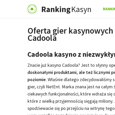
Ranking
Kasyn
RANKI
Oferta gier kasynowych
Cadoola
Cadoola kasyno z niezwykł
Znacie już kasyno Cadoola? Jest to słynny ope
doskonałymi produktami, ale też licznymi 
poziomie
. Właśnie dlatego zdecydowaliśmy 
gier, czyli NetEnt. Marka znana jest na cał
ciekawych funkcjonalności, które wdraża się 
które z wielką przyjemnością sięgają miliony
spodziewacie się po przejściu na witrynę teg