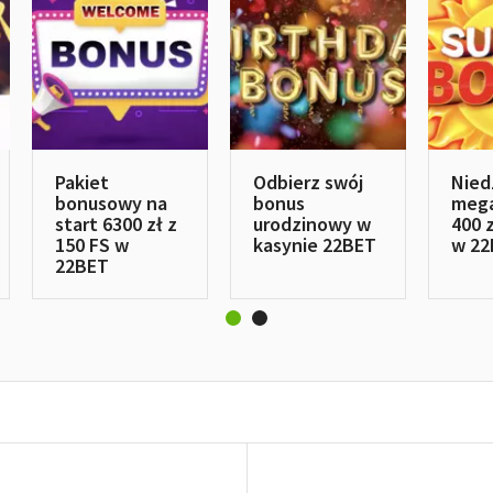
Pakiet
Odbierz swój
Nied
bonusowy na
bonus
mega
start 6300 zł z
urodzinowy w
400 z
150 FS w
kasynie 22BET
w 22
22BET