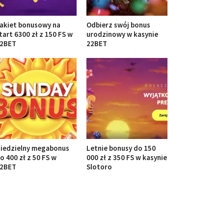
akiet bonusowy na
Odbierz swój bonus
tart 6300 zł z 150 FS w
urodzinowy w kasynie
2BET
22BET
iedzielny megabonus
Letnie bonusy do 150
o 400 zł z 50 FS w
000 zł z 350 FS w kasynie
2BET
Slotoro