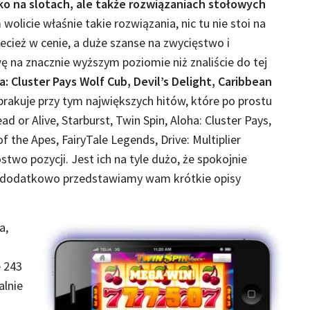
ylko na slotach, ale także rozwiązaniach stołowych
wolicie właśnie takie rozwiązania, nic tu nie stoi na
ecież w cenie, a duże szanse na zwycięstwo i
na znacznie wyższym poziomie niż znaliście do tej
: Cluster Pays Wolf Cub, Devil’s Delight, Caribbean
brakuje przy tym największych hitów, które po prostu
ad or Alive, Starburst, Twin Spin, Aloha: Cluster Pays,
f the Apes, FairyTale Legends, Drive: Multiplier
two pozycji. Jest ich na tyle dużo, że spokojnie
j dodatkowo przedstawiamy wam krótkie opisy
a,
 243
alnie