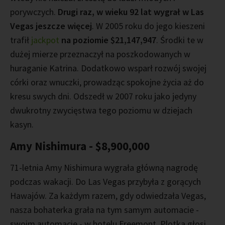
porywczych.
Drugi raz, w wieku 92 lat wygrał w Las
Vegas jeszcze więcej
. W 2005 roku do jego kieszeni
trafił
jackpot
na poziomie $21,147,947
. Środki te w
dużej mierze przeznaczył na poszkodowanych w
huraganie Katrina. Dodatkowo wsparł rozwój swojej
córki oraz wnuczki, prowadząc spokojne życia aż do
kresu swych dni. Odszedł w 2007 roku jako jedyny
dwukrotny zwycięstwa tego poziomu w dziejach
kasyn.
Amy Nishimura - $8,900,000
71-letnia Amy Nishimura wygrała główną nagrodę
podczas wakacji. Do Las Vegas przybyła z gorących
Hawajów. Za każdym razem, gdy odwiedzała Vegas,
nasza bohaterka grała na tym samym automacie -
swoim automacie - w hotelu Freemont. Plotka głosi,