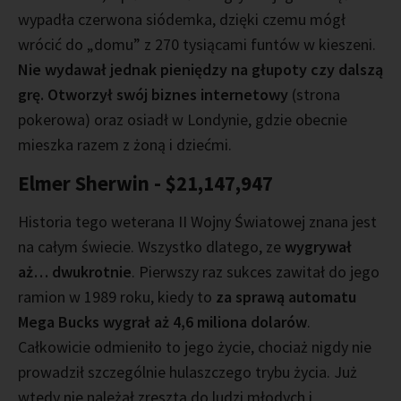
wypadła czerwona siódemka, dzięki czemu mógł
wrócić do „domu” z 270 tysiącami funtów w kieszeni.
Nie wydawał jednak pieniędzy na głupoty czy dalszą
grę. Otworzył swój biznes internetowy
(strona
pokerowa) oraz osiadł w Londynie, gdzie obecnie
mieszka razem z żoną i dziećmi.
Elmer Sherwin - $21,147,947
Historia tego weterana II Wojny Światowej znana jest
na całym świecie. Wszystko dlatego, ze
wygrywał
aż… dwukrotnie
. Pierwszy raz sukces zawitał do jego
ramion w 1989 roku, kiedy to
za sprawą automatu
Mega Bucks wygrał aż 4,6 miliona dolarów
.
Całkowicie odmieniło to jego życie, chociaż nigdy nie
prowadził szczególnie hulaszczego trybu życia. Już
wtedy nie należał zresztą do ludzi młodych i