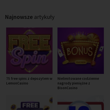
Najnowsze
artykuły
75 free spins z depozytem w
Nielimitowane codzienne
LemonCasino
nagrody pieniężne z
BisonCasino