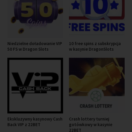
Niedzielne doładowanie VIP
10 free spins z subskrypcja
50 FS w Dragon Slots
w kasynie DragonSlots
Ekskluzywny kasynowy Cash
Crash lottery turniej
Back VIP z 22BET
gotówkowy w kasynie
22BET