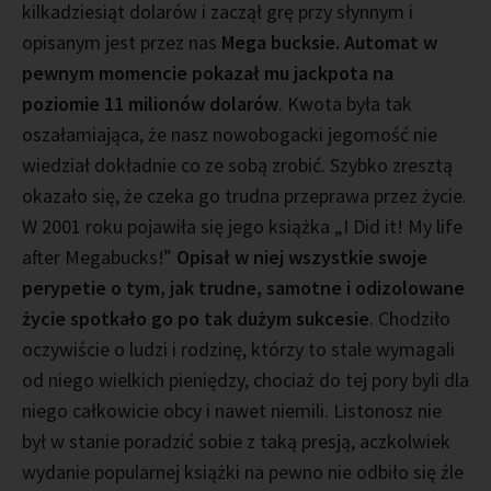
kilkadziesiąt dolarów i zaczął grę przy słynnym i
opisanym jest przez nas
Mega bucksie. Automat w
pewnym momencie pokazał mu jackpota na
poziomie 11 milionów dolarów
. Kwota była tak
oszałamiająca, że nasz nowobogacki jegomość nie
wiedział dokładnie co ze sobą zrobić. Szybko zresztą
okazało się, że czeka go trudna przeprawa przez życie.
W 2001 roku pojawiła się jego książka „I Did it! My life
after Megabucks!”
Opisał w niej wszystkie swoje
perypetie o tym, jak trudne, samotne i odizolowane
życie spotkało go po tak dużym sukcesie
. Chodziło
oczywiście o ludzi i rodzinę, którzy to stale wymagali
od niego wielkich pieniędzy, chociaż do tej pory byli dla
niego całkowicie obcy i nawet niemili. Listonosz nie
był w stanie poradzić sobie z taką presją, aczkolwiek
wydanie popularnej książki na pewno nie odbiło się źle