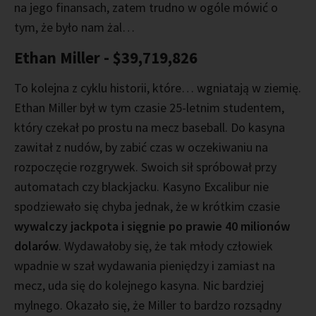
na jego finansach, zatem trudno w ogóle mówić o
tym, że było nam żal…
Ethan Miller - $39,719,826
To kolejna z cyklu historii, które… wgniatają w ziemię.
Ethan Miller był w tym czasie 25-letnim studentem,
który czekał po prostu na mecz baseball. Do kasyna
zawitał z nudów, by zabić czas w oczekiwaniu na
rozpoczęcie rozgrywek. Swoich sił spróbował przy
automatach czy blackjacku. Kasyno Excalibur nie
spodziewało się chyba jednak, że w krótkim czasie
wywalczy jackpota i sięgnie po prawie 40 milionów
dolarów
. Wydawałoby się, że tak młody człowiek
wpadnie w szał wydawania pieniędzy i zamiast na
mecz, uda się do kolejnego kasyna. Nic bardziej
mylnego. Okazało się, że Miller to bardzo rozsądny