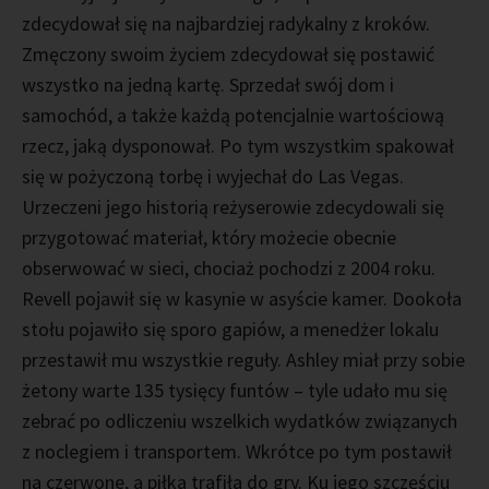
zdecydował się na najbardziej radykalny z kroków.
Zmęczony swoim życiem zdecydował się postawić
wszystko na jedną kartę. Sprzedał swój dom i
samochód, a także każdą potencjalnie wartościową
rzecz, jaką dysponował. Po tym wszystkim spakował
się w pożyczoną torbę i wyjechał do Las Vegas.
Urzeczeni jego historią reżyserowie zdecydowali się
przygotować materiał, który możecie obecnie
obserwować w sieci, chociaż pochodzi z 2004 roku.
Revell pojawił się w kasynie w asyście kamer. Dookoła
stołu pojawiło się sporo gapiów, a menedżer lokalu
przestawił mu wszystkie reguły. Ashley miał przy sobie
żetony warte 135 tysięcy funtów – tyle udało mu się
zebrać po odliczeniu wszelkich wydatków związanych
z noclegiem i transportem. Wkrótce po tym postawił
na czerwone, a piłka trafiła do gry. Ku jego szczęściu