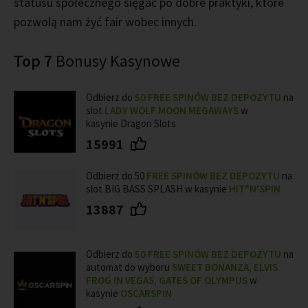
statusu społecznego sięgać po dobre praktyki, które
pozwolą nam żyć fair wobec innych.
Top 7
Bonusy Kasynowe
Odbierz do
50 FREE SPINÓW BEZ DEPOZYTU
na
slot
LADY WOLF MOON MEGAWAYS
w
kasynie Dragon Slots
15991
Odbierz do 50
FREE SPINÓW BEZ DEPOZYTU
na
slot BIG BASS SPLASH w kasynie
HIT"N'SPIN
13887
Odbierz do
50
FREE SPINÓW BEZ DEPOZYTU
na
automat do wyboru
SWEET BONANZA, ELVIS
FROG IN VEGAS, GATES OF OLYMPUS
w
kasynie
OSCARSPIN