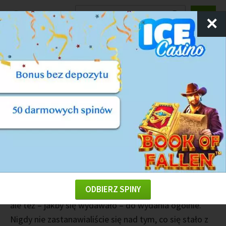
Ranking
Kasyn
✕
KASYNO ONLINE
PORADY KASYNOWE
Najwięksi zwycięzcy w kasynach i co się
z nimi stało?
Kelnerka z Las Vegas, Cynthia Jay Brennan, wygrał
niemal 35 milionów dolarów
. Potwornie duże
pieniądze, prawda? To marzenie każdego gracza
kasynowego, tak w sieci jak i w
ODBIERZ SPINY
kasynach stacjonarnych
. Kwota ciężka do przebicia,
ale też – jakby się wydawało – do wydania ogólnie.
Nigdy nie zastanawialiście się nad tym, co się stało z